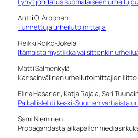
Lyhyt johdatus suomalaiseen urheilujou
Antti O. Arponen
Tunnettuja urheilutoimittajia
Heikki Roiko-Jokela
Itämaista mystiikka vai sittenkin urheilu
Matti Salmenkylä
Kansainvälinen urheilutoimittajien liitto
Elina Hasanen, Katja Rajala, Sari Tuuna
Paikallislehti Keski-Suomen varhaista 
Sami Nieminen
Propagandasta jalkapallon mediasirku