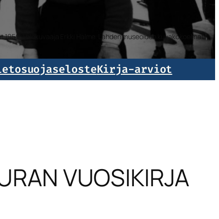
isat 1959. Valokuvaaja Erkki Halme. Lahden museoiden kuvakokoelmat.
ietosuojaseloste
Kirja-arviot
URAN VUOSIKIRJA