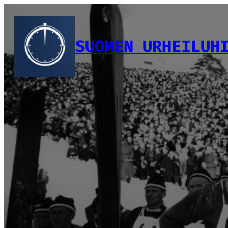
Siirry
sisältöön
SUOMEN URHEILUH