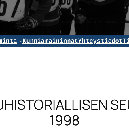
iset ja ruotsalaiset mäkihyppääjät katsomassa kilpailua, Salpausselän k
minta
Kunniamaininnat
Yhteystiedot
T
HISTORIALLISEN SE
1998