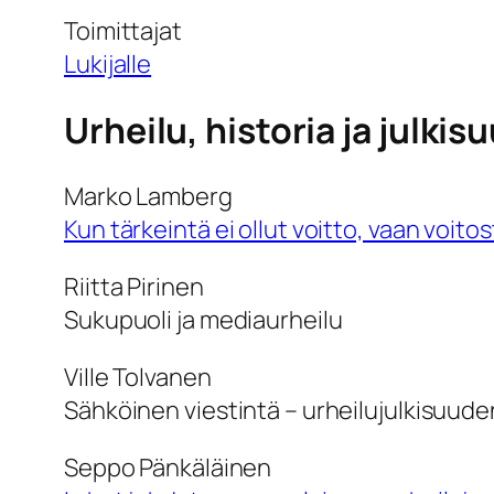
Toimittajat
Lukijalle
Urheilu, historia ja julkis
Marko Lamberg
Kun tärkeintä ei ollut voitto, vaan voi
Riitta Pirinen
Sukupuoli ja mediaurheilu
Ville Tolvanen
Sähköinen viestintä – urheilujulkisuude
Seppo Pänkäläinen