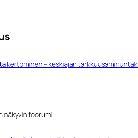
uus
tosta kertominen – keskiajan tarkkuusammuntaki
n näkyvin foorumi