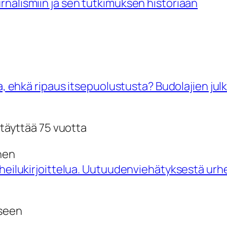
rnalismiin ja sen tutkimuksen historiaan
a, ehkä ripaus itsepuolustusta? Budolajien julk
 täyttää 75 vuotta
inen
urheilukirjoittelua. Uutuudenviehätyksestä ur
kseen