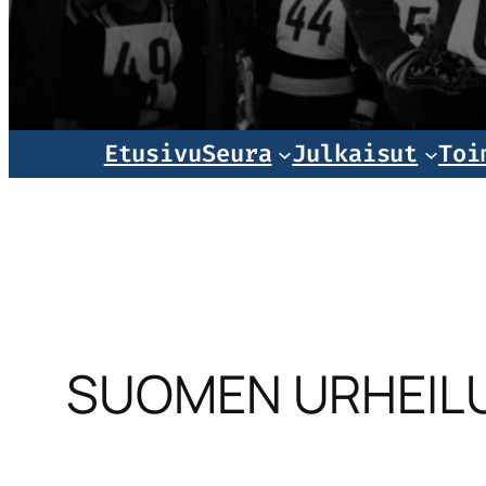
Norjala
Etusivu
Seura
Julkaisut
Toi
SUOMEN URHEILU