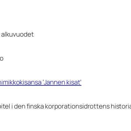
a alkuvuodet
to
imikkokisansa ’Jannen kisat’
apitel i den finska korporationsidrottens histo