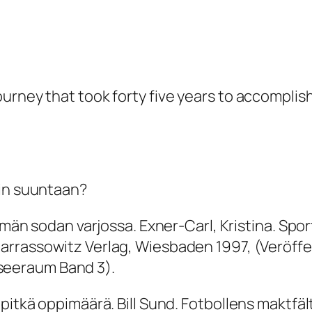
urney that took forty five years to accomplis
hin suuntaan?
ylmän sodan varjossa. Exner-Carl, Kristina.
Spor
Harrassowitz Verlag, Wiesbaden 1997, (Veröff
eeraum Band 3).
pitkä oppimäärä. Bill Sund.
Fotbollens maktfält