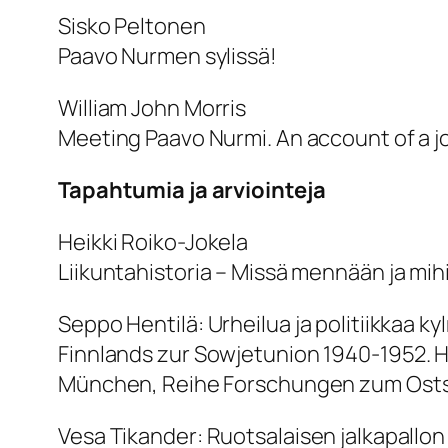
Sisko Peltonen
Paavo Nurmen sylissä!
William John Morris
Meeting Paavo Nurmi. An account of a jo
Tapahtumia ja arviointeja
Heikki Roiko-Jokela
Liikuntahistoria – Missä mennään ja mi
Seppo Hentilä:
Urheilua ja politiikkaa k
Finnlands zur Sowjetunion 1940-1952
. 
München, Reihe Forschungen zum Osts
Vesa Tikander:
Ruotsalaisen jalkapallon 