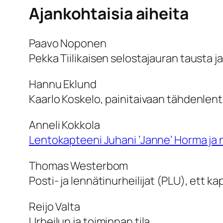
Ajankohtaisia aiheita
Paavo Noponen
Pekka Tiilikaisen selostajauran tausta j
Hannu Eklund
Kaarlo Koskelo, painitaivaan tähdenlen
Anneli Kokkola
Lentokapteeni Juhani ’Janne’ Horma ja n
Thomas Westerbom
Posti- ja lennätinurheilijat (PLU), ett k
Reijo Valta
Urheilun ja toiminnan tila