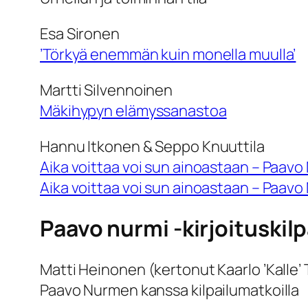
Esa Sironen
’Törkyä enemmän kuin monella muulla’
Martti Silvennoinen
Mäkihypyn elämyssanastoa
Hannu Itkonen & Seppo Knuuttila
Aika voittaa voi sun ainoastaan – Paavo
Aika voittaa voi sun ainoastaan – Paav
Paavo nurmi -kirjoituskil
Matti Heinonen (kertonut Kaarlo ’Kalle
Paavo Nurmen kanssa kilpailumatkoilla