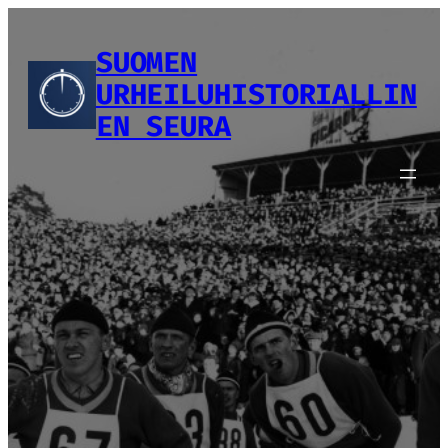
Siirry
sisältöön
SUOMEN
URHEILUHISTORIALLIN
EN SEURA