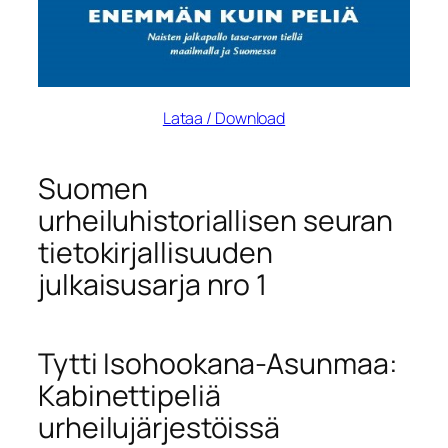
Lataa / Download
Suomen
urheiluhistoriallisen seuran
tietokirjallisuuden
julkaisusarja nro 1
Tytti Isohookana-Asunmaa:
Kabinettipeliä
urheilujärjestöissä