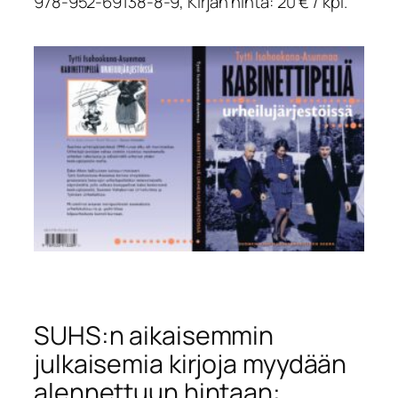
978-952-69138-8-9, Kirjan hinta: 20 € / kpl.
SUHS:n aikaisemmin
julkaisemia kirjoja myydään
alennettuun hintaan: