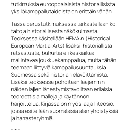
tutkimuksia eurooppalaisista historiallisista
yksilökamppailutaidoista on erittäin vähän.
Tässä perustutkimuksessa tarkastellaan ko.
taitoja historiallisesta näkökulmasta.
Teoksessa käsitellään HEMA:n (Historical
European Martial Arts) lisäksi, historiallista
ratsastusta, buhurtia eli keskiaikaa
mallintavaa joukkuekamppailua, muita tähän
teemaan liittyviä kamppailusuuntauksia
Suomessa sekä historian elävöittämistä.
Lisäksi teoksessa pohditaan laajemmin
näiden lajien lähestymistavoiltaan erilaisia
teoreettisia malleja ja käytännön
harjoittelua. Kirjassa on myös laaja liiteosio,
jossa esitellään suomalaisia alan yhdistyksiä
ja harrasteryhmiä.