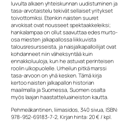
luvulta alkaen yhteiskunnan uudistuminen ja
tasa-arvotaistelu tekivät sellaiset yritykset
toivottomiksi. Etenkin naisten suuret
arvokisat ovat nousseet spektaakkeleiksi;
hankalampaa on ollut saavuttaa edes murto-
osa miesten jalkapallossa liikkuvista
talousresursseista, ja naisjalkapalloilijat ovat
kohdanneet niin väheksyntää kuin
ennakkoluuloja, kun he astuvat perinteisen
roolin ulkopuolelle. Urheilun pitkä marssi
tasa-arvoon on yhä kesken. Tämä kirja
kertoo naisten jalkapallon historian
maailmalla ja Suomessa, Suomen osalta
myös laajan haastatteluaineiston kautta.
Pehmeäkantinen, liimasidos, 340 sivua, ISBN:
978-952-69183-7-2, Kirjan hinta: 20 € / kpl.