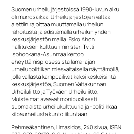
Suomen urheilujärjestöissä 1990-luvun alku
oli murrosaikaa. Urheilujärjestöjen valtaa
alettiin rajoittaa muuttamalla urheilun
rahoitusta ja edistämällä urheilun yhden
keskusjärjestön mallia. Esko Ahon
hallituksen kulttuuriministeri Tytti
Isohookana-Asunmaa kertoo
eheyttämisprosessista lama-ajan
urheilupolitiikan miesvaltaisella näyttämöllä,
jolla vallasta kamppailivat kaksi keskeisintä
keskusjärjestöä, Suomen Valtakunnan
Urheiluliitto ja Työväen Urheiluliitto.
Muistelmat avaavat monipuolisesti
suomalaista urheilukulttuuria ja -politiikkaa
kilpaurheilusta kuntoliikuntaan.
Pehmeäkantinen, liimasidos, 240 sivua, ISBN