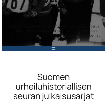
Norjalaiset ja ruotsalaiset mäkihyppääjät katsomassa kilpailua,
Salpausselän kisat 1959. Valokuvaaja Erkki Halme. Lahden
museoiden kuvakokoelmat.
Suomen
urheiluhistoriallisen
seuran julkaisusarjat