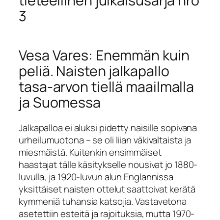
tieteellinen julkaisusarja nro
3
Vesa Vares: Enemmän kuin
peliä. Naisten jalkapallo
tasa-arvon tiellä maailmalla
ja Suomessa
Jalkapalloa ei aluksi pidetty naisille sopivana
urheilumuotona – se oli liian väkivaltaista ja
miesmäistä. Kuitenkin ensimmäiset
haastajat tälle käsitykselle nousivat jo 1880-
luvulla, ja 1920-luvun alun Englannissa
yksittäiset naisten ottelut saattoivat kerätä
kymmeniä tuhansia katsojia. Vastavetona
asetettiin esteitä ja rajoituksia, mutta 1970-