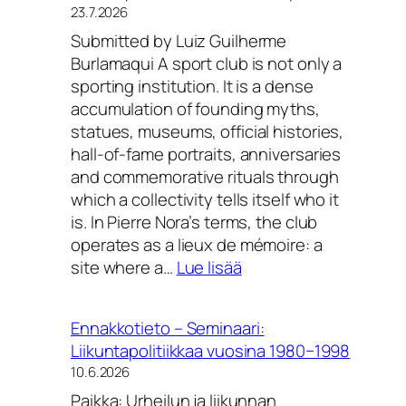
23.7.2026
Submitted by Luiz Guilherme
Burlamaqui A sport club is not only a
sporting institution. It is a dense
accumulation of founding myths,
statues, museums, official histories,
hall-of-fame portraits, anniversaries
and commemorative rituals through
which a collectivity tells itself who it
is. In Pierre Nora’s terms, the club
operates as a lieux de mémoire: a
:
site where a…
Lue lisää
Call
for
Ennakkotieto – Seminaari:
Papers
Liikuntapolitiikkaa vuosina 1980−1998
–
10.6.2026
Manufacturing
Paikka: Urheilun ja liikunnan
the