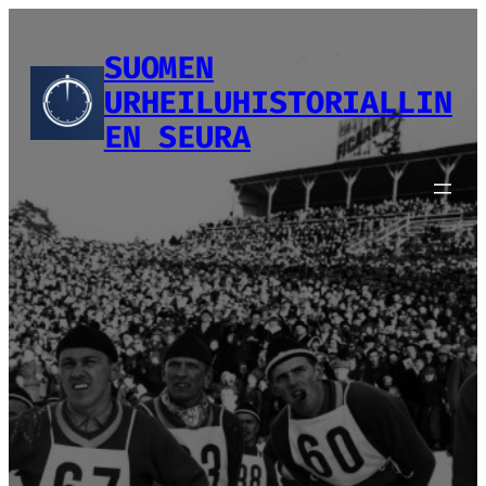
Siirry
sisältöön
SUOMEN
URHEILUHISTORIALLIN
EN SEURA