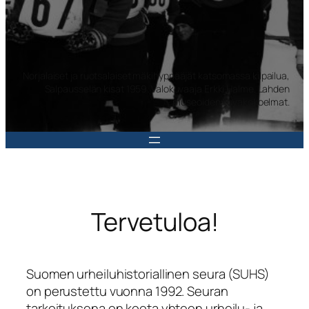
Norjalaiset ja ruotsalaiset mäkihyppääjät katsomassa kilpailua,
Salpausselän kisat 1959. Valokuvaaja Erkki Halme. Lahden
museoiden kuvakokoelmat.
Tervetuloa!
Suomen urheiluhistoriallinen seura (SUHS)
on perustettu vuonna 1992. Seuran
tarkoituksena on koota yhteen urheilu- ja