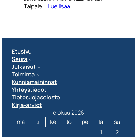
:
Taipale:…
Lue lisää
Kesytetyn
veden
pienoisyhteiskunta
Etusivu
Seura
Julkaisut
Toiminta
Kunniamaininnat
Yhteystiedot
Tietosuojaseloste
Kirja-arviot
elokuu 2026
ma
ti
ke
to
pe
la
su
1
2