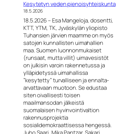
Kesytetyn veden pienoisyhteiskunta
Seminaari:
18.5.2026
Liikuntapolitiikkaa
18.5.2026 – Esa Mangeloja, dosentti,
vuosina
KTT, YTM, TK, Jyväskylän yliopisto
1980−1998
Tuhansien järvien maamme on myös
satojen kunnallisten uimahallien
maa. Suomen luonnonmukaiset
(runsaat, mutta villit) uimavesistöt
on julkisin varoin rakennetussa ja
ylläpidetyssä uimahallissa
”kesytetty” turvalliseen ja ennalta-
arvattavaan muotoon. Se edustaa
siten oivallisesti toisen
maailmansodan jälkeistä
suomalaisen hyvinvointivaltion
rakennusprojektia
sosialidemokraattisessa hengessä.
Juho Saari, Mika Pantzar, Sakari