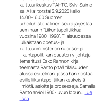
kulttuurikeskus TAHTO, Sylvi Saimo -
Past:
saliAika: torstai 3.9.2026 kello
Sports
14:00−16:00 Suomen
Clubs
urheiluhistoriallinen seura järjestää
as
seminaarin ”Liikuntapolitiikkaa
Sites
vuosina 1980−1998”. Tilaisuudessa
of
julkaistaan opetus- ja
Memory
kulttuuriministeriön nuoriso- ja
and
liikuntapolitiikan osaston ylijohtaja
PowerCall
(emeritus) Esko Rannon kirja
for
teemasta.Ranto pitää tilaisuuden
Papers
alussa esitelmän, jossa hän nostaa
esille liikuntapolitiikan keskeisiä
ilmiötä, asioita ja prosesseja. Samalla
Ranto arvioi 1900-luvun lopun…
Lue
:
lisää
Ennakkotieto
–