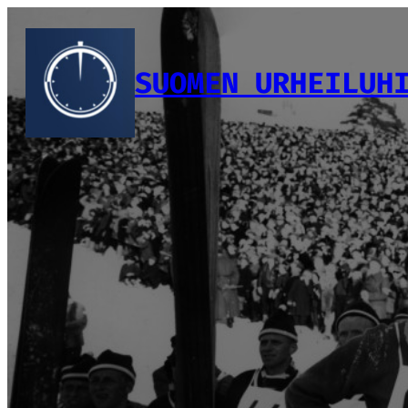
Siirry
sisältöön
SUOMEN URHEILUH