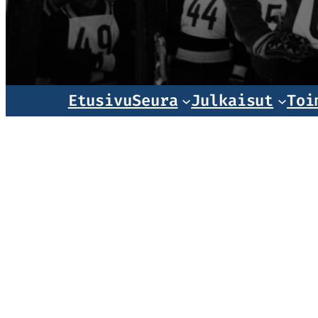
Norjala
Etusivu
Seura
Julkaisut
Toi