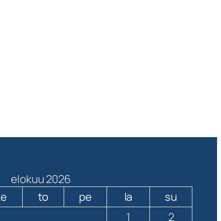
elokuu 2026
ke
to
pe
la
su
1
2