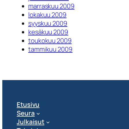
marraskuu 2009
lokakuu 2009
syyskuu 2009
kesäkuu 2009
toukokuu 2009
tammikuu 2009
Etusivu
Seura
Julkaisut