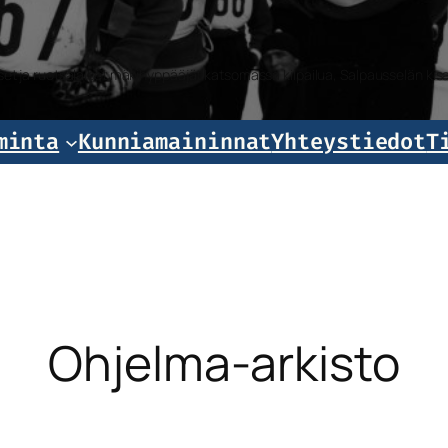
iset ja ruotsalaiset mäkihyppääjät katsomassa kilpailua, Salpausselän k
minta
Kunniamaininnat
Yhteystiedot
T
Ohjelma-arkisto