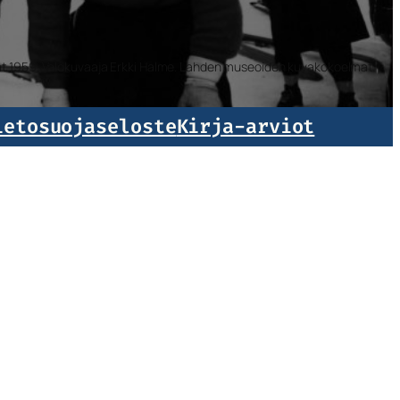
isat 1959. Valokuvaaja Erkki Halme. Lahden museoiden kuvakokoelmat.
ietosuojaseloste
Kirja-arviot