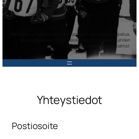
Norjalaiset ja ruotsalaiset mäkihyppääjät katsomassa kilpailua,
Salpausselän kisat 1959. Valokuvaaja Erkki Halme. Lahden
museoiden kuvakokoelmat.
Yhteystiedot
Postiosoite