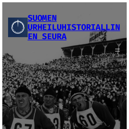
Siirry
sisältöön
SUOMEN
URHEILUHISTORIALLIN
EN SEURA