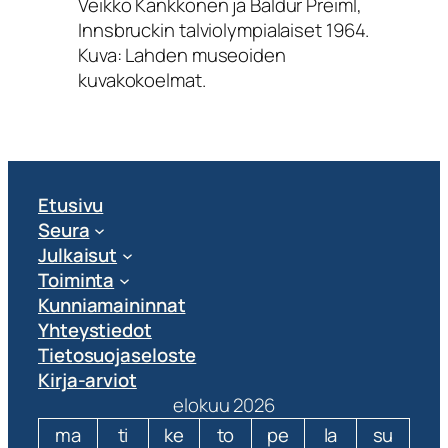
Veikko Kankkonen ja Baldur Preiml,
Innsbruckin talviolympialaiset 1964.
Kuva: Lahden museoiden
kuvakokoelmat.
Etusivu
Seura
Julkaisut
Toiminta
Kunniamaininnat
Yhteystiedot
Tietosuojaseloste
Kirja-arviot
elokuu 2026
ma
ti
ke
to
pe
la
su