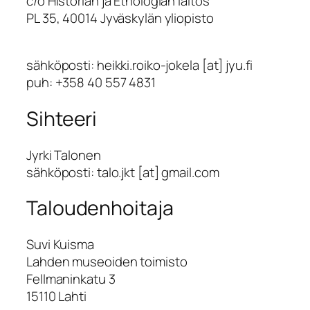
c/o Historian ja Etnologian laitos
PL 35, 40014 Jyväskylän yliopisto
sähköposti: heikki.roiko-jokela [at] jyu.fi
puh: +358 40 557 4831
Sihteeri
Jyrki Talonen
sähköposti: talo.jkt [at] gmail.com
Taloudenhoitaja
Suvi Kuisma
Lahden museoiden toimisto
Fellmaninkatu 3
15110 Lahti