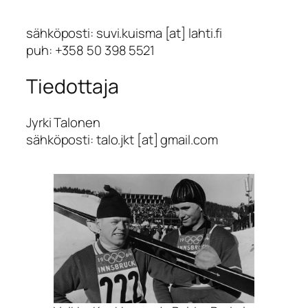
sähköposti: suvi.kuisma [at] lahti.fi
puh: +358 50 398 5521
Tiedottaja
Jyrki Talonen
sähköposti: talo.jkt [at] gmail.com