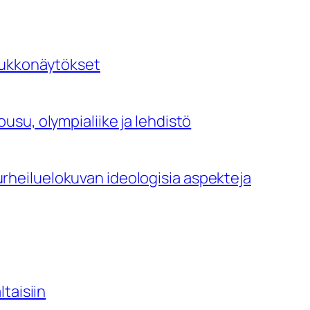
oukkonäytökset
su, olympialiike ja lehdistö
ä: urheiluelokuvan ideologisia aspekteja
taisiin