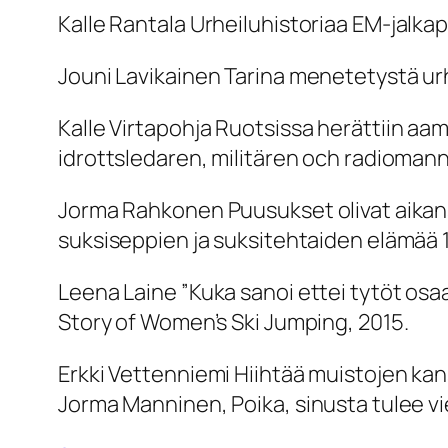
Kalle Rantala
Urheiluhistoriaa EM-jalkap
Jouni Lavikainen
Tarina menetetystä urh
Kalle Virtapohja
Ruotsissa herättiin aam
idrottsledaren, militären och radiomann
Jorma Rahkonen
Puusukset olivat aika
suksiseppien ja suksitehtaiden elämää
Leena Laine
”Kuka sanoi ettei tytöt osa
Story of Women’s Ski Jumping
, 2015.
Erkki Vettenniemi
Hiihtää muistojen kan
Jorma Manninen,
Poika, sinusta tulee vi