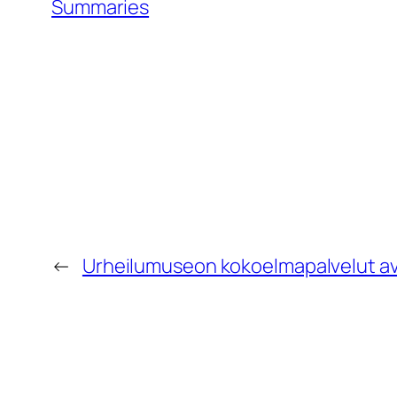
Summaries
←
Urheilumuseon kokoelmapalvelut a