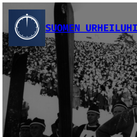
Siirry
sisältöön
SUOMEN URHEILUH