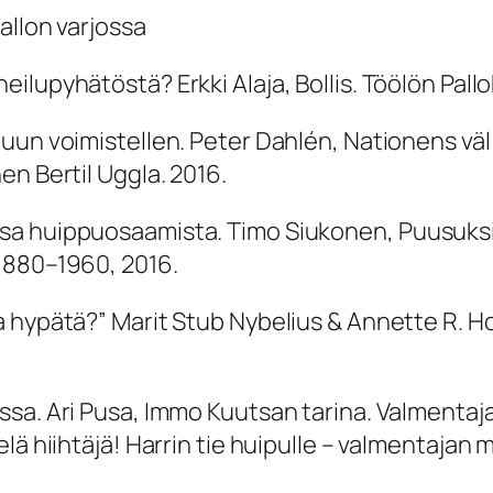
allon varjossa
eilupyhätöstä? Erkki Alaja,
Bollis. Töölön Pal
uun voimistellen. Peter Dahlén,
Nationens väl
en Bertil Uggla.
2016.
nsa huippuosaamista. Timo Siukonen,
Puusuksi
 1880–1960
, 2016.
a hypätä?” Marit Stub Nybelius & Annette R. H
ssa. Ari Pusa,
Immo Kuutsan tarina. Valmentaja
elä hiihtäjä! Harrin tie huipulle – valmentajan 