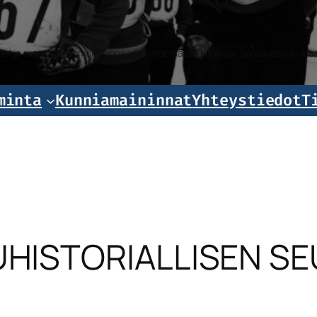
iset ja ruotsalaiset mäkihyppääjät katsomassa kilpailua, Salpausselän k
minta
Kunniamaininnat
Yhteystiedot
T
HISTORIALLISEN SE