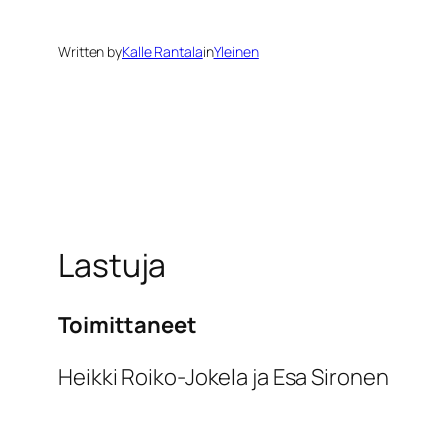
Written by
Kalle Rantala
in
Yleinen
Lastuja
Toimittaneet
Heikki Roiko-Jokela ja Esa Sironen