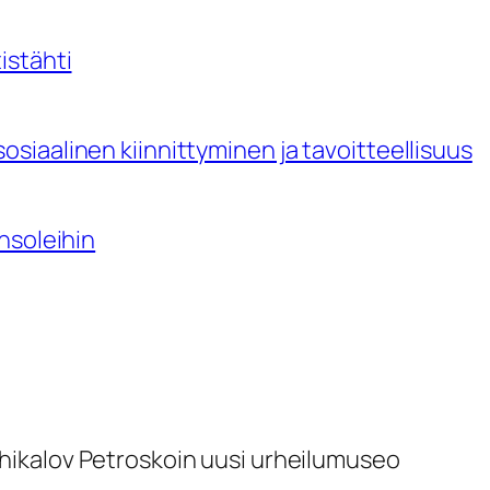
istähti
siaalinen kiinnittyminen ja tavoitteellisuus
nsoleihin
hikalov
Petroskoin uusi urheilumuseo