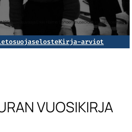
isat 1959. Valokuvaaja Erkki Halme. Lahden museoiden kuvakokoelmat.
ietosuojaseloste
Kirja-arviot
URAN VUOSIKIRJA