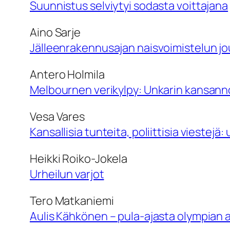
Suunnistus selviytyi sodasta voittajana
Aino Sarje
Jälleenrakennusajan naisvoimistelun j
Antero Holmila
Melbournen verikylpy: Unkarin kansannou
Vesa Vares
Kansallisia tunteita, poliittisia viestej
Heikki Roiko-Jokela
Urheilun varjot
Tero Matkaniemi
Aulis Kähkönen – pula-ajasta olympian al