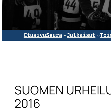
Norjala
Etusivu
Seura
Julkaisut
Toi
SUOMEN URHEILU
2016