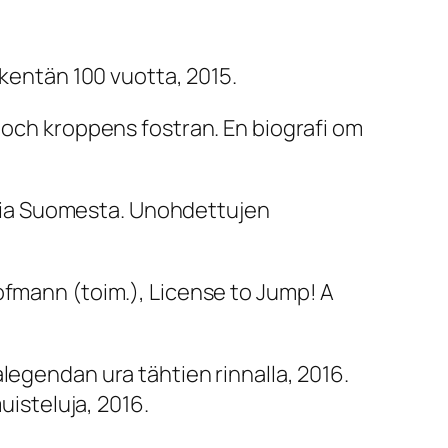
lokentän 100 vuotta
, 2015.
 och kroppens fostran.
En biografi om
a Suomesta. Unohdettujen
ofmann (toim.),
License to Jump!
A
legendan ura tähtien rinnalla
, 2016.
muisteluja
, 2016.