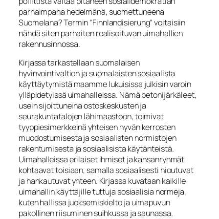
poliittista valtaa pitäneen sosialidemokratian
parhaimpana hedelmänä, suomettuneena
Suomelana? Termin ”Finnlandisierung” voitaisiin
nähdä siten parhaiten realisoituvan uimahallien
rakennusinnossa.
Kirjassa tarkastellaan suomalaisen
hyvinvointivaltion ja suomalaisten sosiaalista
käyttäytymistä maamme lukuisissa julkisin varoin
ylläpidetyissä uimahalleissa. Nämä betonijärkäleet,
usein sijoittuneina ostoskeskusten ja
seurakuntatalojen lähimaastoon, toimivat
tyyppiesimerkkeinä yhteisen hyvän kerrosten
muodostumisesta ja sosiaalisten normistojen
rakentumisesta ja sosiaalisista käytänteistä.
Uimahalleissa erilaiset ihmiset ja kansanryhmät
kohtaavat toisiaan, samalla sosiaalisesti hioutuvat
ja hankautuvat yhteen. Kirjassa kuvataan kaikille
uimahallin käyttäjille tuttuja sosiaalisia normeja,
kuten hallissa juoksemiskielto ja uimapuvun
pakollinen riisuminen suihkussa ja saunassa.