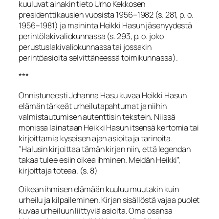
kuuluvat ainakin tieto Urho Kekkosen
presidenttikausien vuosista 1956–1982 (s. 281, p. o.
1956–1981) ja maininta Heikki Hasun jäsenyydestä
perintölakivaliokunnassa (s. 293, p. o. joko
perustuslakivaliokunnassa tai jossakin
perintöasioita selvittäneessä toimikunnassa).
***
Onnistuneesti Johanna Hasu kuvaa Heikki Hasun
elämän tärkeät urheilutapahtumat ja niihin
valmistautumisen autenttisin tekstein. Niissä
monissa lainataan Heikki Hasun itsensä kertomia tai
kirjoittamia kyseisen ajan asioita ja tarinoita.
”Halusin kirjoittaa tämän kirjan niin, että legendan
takaa tulee esiin oikea ihminen. Meidän Heikki”,
kirjoittaja toteaa. (s. 8)
Oikean ihmisen elämään kuuluu muutakin kuin
urheilu ja kilpaileminen. Kirjan sisällöstä vajaa puolet
kuvaa urheiluun liittyviä asioita. Oma osansa