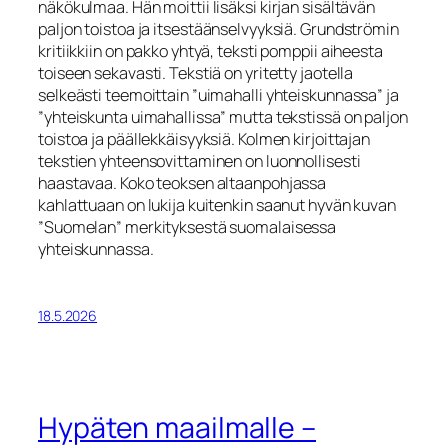
näkökulmaa. Hän moittii lisäksi kirjan sisältävän
paljon toistoa ja itsestäänselvyyksiä. Grundströmin
kritiikkiin on pakko yhtyä, teksti pomppii aiheesta
toiseen sekavasti. Tekstiä on yritetty jaotella
selkeästi teemoittain ”uimahalli yhteiskunnassa” ja
”yhteiskunta uimahallissa” mutta tekstissä on paljon
toistoa ja päällekkäisyyksiä. Kolmen kirjoittajan
tekstien yhteensovittaminen on luonnollisesti
haastavaa. Koko teoksen altaanpohjassa
kahlattuaan on lukija kuitenkin saanut hyvän kuvan
”Suomelan” merkityksestä suomalaisessa
yhteiskunnassa.
18.5.2026
Hypäten maailmalle –