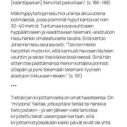
[kääntöpaikan] tienviitat paikoillaan”. (s. 186–188)
Mäkihyppytaitoja Hasu hioi uransa alkuvuosina
kotimäessä, jossa pisimmät hypyt kantoivat noin
30–40 metriä. Tuntumaa kovavauhtiseen
hyppäämiseen ja vaadittavaan telemark-alastuloon
Hasu hankki omalaatuisella tavalla. Siitä kertoo
Johanna Hasu seuraavasti: ”Talvisin Heikki
harjoitteli myös niin, että kannusti hevosen täyteen
vauhtiin ja seisoi itse kiikkerässä reessä. Siinä hän
sitten itse päättämänsä merkin kohdalla ponnisti
ylöspäin ja pyrki tekemään telemark-tyylisen
alastulon liikkuvaan rekeen.” (s. 191)
***
Tietokirjan kirjoittamisella on omat haasteensa. On
”miljoona” faktaa, jotka pitäisi tietää tai hankkia
tieto jostakin – ja sen jälkeen vielä tarkistaa
kirjoitettu teksti useampaan kertaan, sillä
kirjoittamistyössäkään kaikki päivät eivät ole yhtä