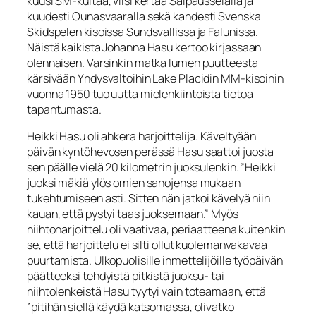
kuusi SM-kultaa, viisi kertaa Salpausselällä ja
kuudesti Ounasvaaralla sekä kahdesti Svenska
Skidspelen kisoissa Sundsvallissa ja Falunissa.
Näistä kaikista Johanna Hasu kertoo kirjassaan
olennaisen. Varsinkin matka lumen puutteesta
kärsivään Yhdysvaltoihin Lake Placidin MM-kisoihin
vuonna 1950 tuo uutta mielenkiintoista tietoa
tapahtumasta.
Heikki Hasu oli ahkera harjoittelija. Käveltyään
päivän kyntöhevosen perässä Hasu saattoi juosta
sen päälle vielä 20 kilometrin juoksulenkin. ”Heikki
juoksi mäkiä ylös omien sanojensa mukaan
tukehtumiseen asti. Sitten hän jatkoi kävelyä niin
kauan, että pystyi taas juoksemaan.” Myös
hiihtoharjoittelu oli vaativaa, periaatteena kuitenkin
se, että harjoittelu ei silti ollut kuolemanvakavaa
puurtamista. Ulkopuolisille ihmettelijöille työpäivän
päätteeksi tehdyistä pitkistä juoksu- tai
hiihtolenkeistä Hasu tyytyi vain toteamaan, että
”pitihän siellä käydä katsomassa, olivatko