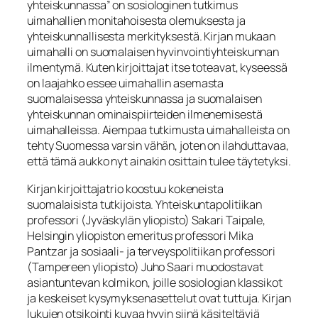
yhteiskunnassa” on sosiologinen tutkimus
uimahallien monitahoisesta olemuksesta ja
yhteiskunnallisesta merkityksestä. Kirjan mukaan
uimahalli on suomalaisen hyvinvointiyhteiskunnan
ilmentymä. Kuten kirjoittajat itse toteavat, kyseessä
on laajahko essee uimahallin asemasta
suomalaisessa yhteiskunnassa ja suomalaisen
yhteiskunnan ominaispiirteiden ilmenemisestä
uimahalleissa. Aiempaa tutkimusta uimahalleista on
tehty Suomessa varsin vähän, joten on ilahduttavaa,
että tämä aukko nyt ainakin osittain tulee täytetyksi.
Kirjan kirjoittajatrio koostuu kokeneista
suomalaisista tutkijoista. Yhteiskuntapolitiikan
professori (Jyväskylän yliopisto) Sakari Taipale,
Helsingin yliopiston emeritus professori Mika
Pantzar ja sosiaali- ja terveyspolitiikan professori
(Tampereen yliopisto) Juho Saari muodostavat
asiantuntevan kolmikon, joille sosiologian klassikot
ja keskeiset kysymyksenasettelut ovat tuttuja. Kirjan
lukujen otsikointi kuvaa hyvin siinä käsiteltäviä