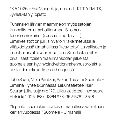
18.5.2026 – Esa Mangeloja, dosentti, KTT, YTM, TK,
Jyväskylän yliopisto
Tuhansien järvien maamme on myös satojen
kunnallisten uimahallien maa. Suomen
luonnonmukaiset (runsaat, mutta villit)
uimavesistöt on julkisin varoin rakennetussa ja
ylläpidetyssä uimahallissa ”kesytetty” turvalliseen ja
ennalta-arvattavaan muotoon. Se edustaa siten
oivallisesti toisen maailmansodan jälkeistä
suomalaisen hyvinvointivaltion rakennusprojektia
sosialidemokraattisessa hengessä.
Juho Saari, Mika Pantzar, Sakari Taipale: Suomela –
uimahalli yhteiskunnassa. Liikuntatieteellisen
Seuran julkaisuja nro 179. Liikuntatieteellinen seura,
Helsinki 2025, 158 s. ISBN 978-952-5762-35-8
Yli puolet suomalaisista käy uimahallissa vähintään
kerran vuodessa. ”Suomela – Uimahalli