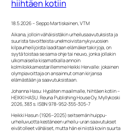
hiihtäen kotiin
18.5.2026 – Seppo Martiskainen, VTM
Aikana, jolloin vähäisistäkin urheilusaavutuksista ja
suurista tavoitteista unelmoivista nykyvuosien
kilpaurheilijoista laaditaan elämäkertakirjoja, on
syytä toistaa se sama ohje tai neuvo, jonka jollakin
ulkomaisella kisamatkalla annoin
kolmiloikkamestarillemme Heikki Hervalle: jokainen
olympiavoittaja on ansainnut oman kirjansa
elämästään ja saavutuksistaan.
Johanna Hasu: Hypäten maailmalle, hiihtäen kotiin –
HEIKKI HASU. Reuna Publishing House Oy, Myllykoski
2026, 383 s. ISBN 978-952-355-305-7
Heikki Hasun (1926–2025) seitsemän huippu-
urheiluvuotta kestäneen urheilu-uran saavutukset
eivät olleet vähäiset, mutta hän ei niistä kovin suurta