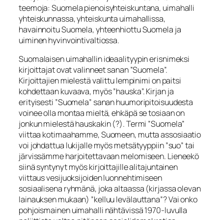
teemoja: Suomela pienoisyhteiskuntana, uimahalli
yhteiskunnassa, yhteiskunta uimahallissa,
havainnoitu Suomela, yhteenhiottu Suomela ja
uiminen hyvinvointivaltiossa.
Suomalaisen uimahallin ideaalityypin erisnimeksi
kirjoittajat ovat valinneet sanan ”Suomela”.
Kirjoittajien mielestä valittu lempinimi on paitsi
kohdettaan kuvaava, myös ”hauska”. Kirjan ja
erityisesti ”Suomela” sanan huumoripitoisuudesta
voinee olla montaa mieltä, ehkäpä se tosiaan on
jonkun mielestä hauskakin (?). Termi ”Suomela”
viittaa kotimaahamme, Suomeen, mutta assosiaatio
voi johdattua lukijalle myös metsätyyppiin ”suo” tai
järvissämme harjoitettavaan melomiseen. Lieneekö
siinä syntynyt myös kirjoittajille alitajuntainen
viittaus vesijuoksijoiden luonnehtimiseen
sosiaalisena ryhmänä, joka altaassa (kirjassa olevan
lainauksen mukaan) ”kelluu levälauttana”? Vai onko
pohjoismainen uimahalli nähtävissä 1970-luvulla