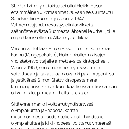
St. Moritzin olympiakisat ei ollut Heikki Hasun
ensimmäinen ulkomaanmatka, vaan se suuntautui
Sundsvalliin Ruotsiin jo vuonna 1947.
Valmennusjohdon evästys elintarvikkeita
säännöstelevästä Suomesta lähteneille urheilijoille
oli poikkeuksellinen: Älkää syökö liikaa.
Vaikein voitettava Heikki Hasulle oli ns. Kuninkaan
kannu (Kongepokalen), Holmenkollenin kisojen
yhdistetyn voittajalle annettava palkintopokaali.
Vuonna 1953, sen kuudennella yrityskerralla
voitettuaan ja tavattuaan kovan kilpakumppaninsa
ja ystävänsä Simon Slåttvikin opastamana
kruununprinssi Olavin kuninkaallisessa aitiossa, hän
oli valmis luopumaan urheilu-urastaan.
Sitä ennen hän oli voittanut yhdistetyssä
olympiakultaa ja -hopeaa, kerran
maailmanmestaruuden sekä viestinhiihdossa
olympiakultaa ja MM-hopeaa, voittanut yhteensä