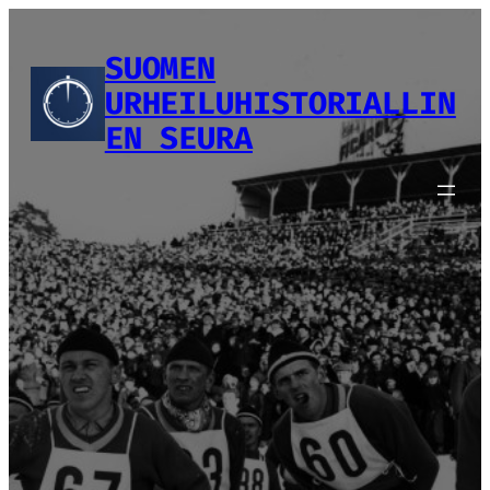
Siirry
sisältöön
SUOMEN
URHEILUHISTORIALLIN
EN SEURA