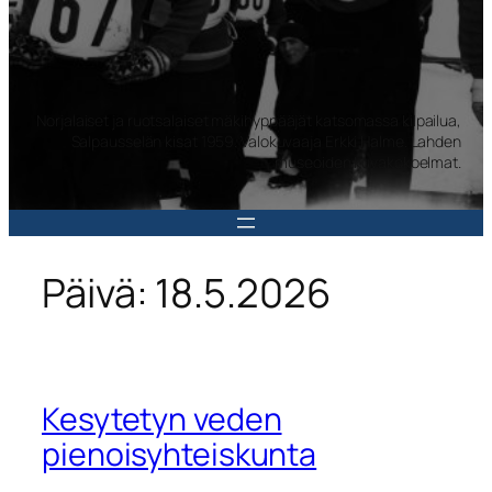
Norjalaiset ja ruotsalaiset mäkihyppääjät katsomassa kilpailua,
Salpausselän kisat 1959. Valokuvaaja Erkki Halme. Lahden
museoiden kuvakokoelmat.
Päivä:
18.5.2026
Kesytetyn veden
pienoisyhteiskunta