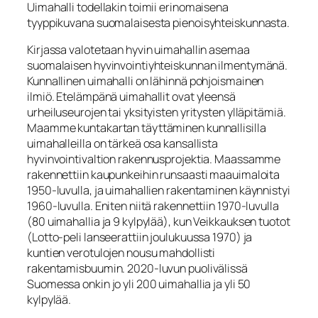
Uimahalli todellakin toimii erinomaisena
tyyppikuvana suomalaisesta pienoisyhteiskunnasta.
Kirjassa valotetaan hyvin uimahallin asemaa
suomalaisen hyvinvointiyhteiskunnan ilmentymänä.
Kunnallinen uimahalli on lähinnä pohjoismainen
ilmiö. Etelämpänä uimahallit ovat yleensä
urheiluseurojen tai yksityisten yritysten ylläpitämiä.
Maamme kuntakartan täyttäminen kunnallisilla
uimahalleilla on tärkeä osa kansallista
hyvinvointivaltion rakennusprojektia. Maassamme
rakennettiin kaupunkeihin runsaasti maauimaloita
1950-luvulla, ja uimahallien rakentaminen käynnistyi
1960-luvulla. Eniten niitä rakennettiin 1970-luvulla
(80 uimahallia ja 9 kylpylää), kun Veikkauksen tuotot
(Lotto-peli lanseerattiin joulukuussa 1970) ja
kuntien verotulojen nousu mahdollisti
rakentamisbuumin. 2020-luvun puolivälissä
Suomessa onkin jo yli 200 uimahallia ja yli 50
kylpylää.