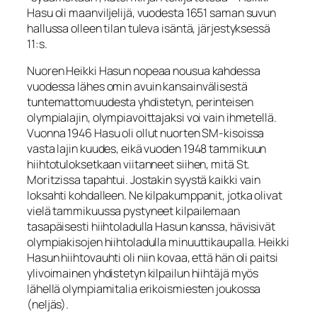
Hasu oli maanviljelijä, vuodesta 1651 saman suvun
hallussa olleen tilan tuleva isäntä, järjestyksessä
11:s.
Nuoren Heikki Hasun nopeaa nousua kahdessa
vuodessa lähes omin avuin kansainvälisestä
tuntemattomuudesta yhdistetyn, perinteisen
olympialajin, olympiavoittajaksi voi vain ihmetellä.
Vuonna 1946 Hasu oli ollut nuorten SM-kisoissa
vasta lajin kuudes, eikä vuoden 1948 tammikuun
hiihtotuloksetkaan viitanneet siihen, mitä St.
Moritzissa tapahtui. Jostakin syystä kaikki vain
loksahti kohdalleen. Ne kilpakumppanit, jotka olivat
vielä tammikuussa pystyneet kilpailemaan
tasapäisesti hiihtoladulla Hasun kanssa, hävisivät
olympiakisojen hiihtoladulla minuuttikaupalla. Heikki
Hasun hiihtovauhti oli niin kovaa, että hän oli paitsi
ylivoimainen yhdistetyn kilpailun hiihtäjä myös
lähellä olympiamitalia erikoismiesten joukossa
(neljäs).