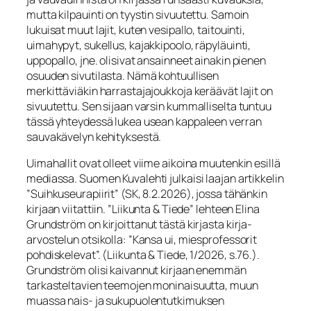
mutta kilpauinti on tyystin sivuutettu. Samoin
lukuisat muut lajit, kuten vesipallo, taitouinti,
uimahypyt, sukellus, kajakkipoolo, räpyläuinti,
uppopallo, jne. olisivat ansainneet ainakin pienen
osuuden sivutilasta. Nämä kohtuullisen
merkittäviäkin harrastajajoukkoja keräävät lajit on
sivuutettu. Sen sijaan varsin kummalliselta tuntuu
tässä yhteydessä lukea usean kappaleen verran
sauvakävelyn kehityksestä.
Uimahallit ovat olleet viime aikoina muutenkin esillä
mediassa. Suomen Kuvalehti julkaisi laajan artikkelin
”Suihkuseurapiirit” (SK, 8.2.2026), jossa tähänkin
kirjaan viitattiin. ”Liikunta & Tiede” lehteen Elina
Grundström on kirjoittanut tästä kirjasta kirja-
arvostelun otsikolla: ”Kansa ui, miesprofessorit
pohdiskelevat”. (Liikunta & Tiede, 1/2026, s.76.).
Grundström olisi kaivannut kirjaan enemmän
tarkasteltavien teemojen moninaisuutta, muun
muassa nais- ja sukupuolentutkimuksen