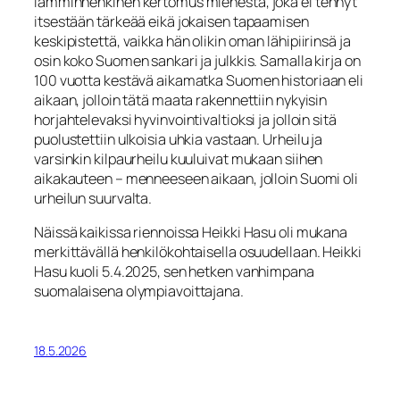
lämminhenkinen kertomus miehestä, joka ei tehnyt
itsestään tärkeää eikä jokaisen tapaamisen
keskipistettä, vaikka hän olikin oman lähipiirinsä ja
osin koko Suomen sankari ja julkkis. Samalla kirja on
100 vuotta kestävä aikamatka Suomen historiaan eli
aikaan, jolloin tätä maata rakennettiin nykyisin
horjahtelevaksi hyvinvointivaltioksi ja jolloin sitä
puolustettiin ulkoisia uhkia vastaan. Urheilu ja
varsinkin kilpaurheilu kuuluivat mukaan siihen
aikakauteen – menneeseen aikaan, jolloin Suomi oli
urheilun suurvalta.
Näissä kaikissa riennoissa Heikki Hasu oli mukana
merkittävällä henkilökohtaisella osuudellaan. Heikki
Hasu kuoli 5.4.2025, sen hetken vanhimpana
suomalaisena olympiavoittajana.
18.5.2026