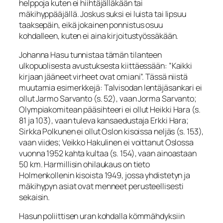
helppoja kuten ei hiihtäjälläkään tai
mäkihyppääjällä. Joskus suksi ei luista tai lipsuu
taaksepäin, eikä jokainen ponnistus osuu
kohdalleen, kuten ei aina kirjoitustyössäkään.
Johanna Hasu tunnistaa tämän tilanteen
ulkopuolisesta avustuksesta kiittäessään: ”Kaikki
kirjaan jääneet virheet ovat omiani”. Tässä niistä
muutamia esimerkkejä: Talvisodan lentäjäsankari ei
ollut Jarmo Sarvanto (s. 52), vaan Jorma Sarvanto;
Olympiakomitean pääsihteeri ei ollut Heikki Hara (s.
81 ja 103), vaan tuleva kansaedustaja Erkki Hara;
Sirkka Polkunen ei ollut Oslon kisoissa neljäs (s. 153),
vaan viides; Veikko Hakulinen ei voittanut Oslossa
vuonna 1952 kahta kultaa (s. 154), vaan ainoastaan
50 km. Harmillisin ohilaukaus on tieto
Holmenkollenin kisoista 1949, jossa yhdistetyn ja
mäkihypyn asiat ovat menneet perusteellisesti
sekaisin.
Hasun poliittisen uran kohdalla kömmähdyksiin