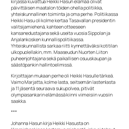
kirjassa kuvattua Heikki Hasun elämää olivat
päivittäisen maatalon töiden ohella politiikka,
yhteiskunnallinen toiminta ja oma perhe. Politiikassa
Heikki Hasu oli kolme kertaa Tasavallan presidentin
valitsijamiehenä, kahteen otteeseen
kansanedustajana sekä useita vuosia Sippolan ja
Anjalankosken kunnallispolitiikassa.
Yhteiskunnallista sarkaa riitti kynnettäväksi kotitilan
ulkopuolellakin, mm. Maaseudun Nuorten Liiton
puheenjohtajana sekä paikallisen osuuskaupan ja
säästöpankin hallintoelimissä.
Kirjoittajan mukaan perhe oli Heikki Hasulle tärkeä.
Vaimo Marjatta, kolme lasta, seitsemän lastenlasta
ja 11 jäsentä seuraava sukupolvea, pitivät
olympiasankarin elämässä kiinni viimeisiin vuosiin
saakka.
***
Johanna Hasun kirja Heikki Hasusta on