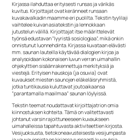
Kirjassa ilahduttaa erityisesti runsas ja värikäs
kuvitus. Kirjoittajat ovat keränneet runsaan
kuvakavalkadin maamme eri puolilta. Tekstin tyylilaji
vaihtelee kuivan asiatekstin ja lennokkaan
jutustelun välillä. Kirjoittajat itse määrittelevät
työnsä edustavan ”lyyristä sosiologiaa”, mikä onkin
onnistunut luonnehdinta. Kirjassa kuvataan elävästi
mm. saunan lauteilla käytävää dialogien kirjoa ja
analysoidaan kokonaisen luvun verran uimahallin
ohjekylttien sisäänrakennettuja merkityksiä ja
viestejä. Erityisen hauskoja (ja osuvia) ovat
kuvaukset miesten saunojen eläkeläisryhmistä,
jotka tuntikausia kuluttavat joutoaikaansa
”parantamalla maailmaa” saunan löylyissä.
Tekstin teemat noudattavat kirjoittajatrion omia
kiinnostuksen kohteita. Tämä on valitettavasti
johtanut varsin rajoittuneeseen kuvaukseen
uimahalleissa tapahtuvasta aktiviteettien kirjosta.
Vesijuoksusta, tietokoneavusteisesta vesijumpasta
ja vauvauinnista on kirjassa runsaasti kuvauksia,