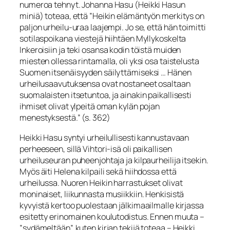
numeroa tehnyt. Johanna Hasu (Heikki Hasun
miniä) toteaa, että ”Heikin elämäntyön merkitys on
paljon urheilu-uraa laajempi. Jo se, että hän toimitti
sotilaspoikana viestejä hiihtäen Myllykoskelta
Inkeroisiin ja teki osansa kodin töistä muiden
miesten ollessa rintamalla, oli yksi osa taistelusta
Suomen itsenäisyyden säilyttämiseksi … Hänen
urheilusaavutuksensa ovat nostaneet osaltaan
suomalaisten itsetuntoa, ja ainakin paikallisesti
ihmiset olivat ylpeitä oman kylän pojan
menestyksestä.” (s. 362)
Heikki Hasu syntyi urheilullisesti kannustavaan
perheeseen, sillä Vihtori-isä oli paikallisen
urheiluseuran puheenjohtaja ja kilpaurheilija itsekin.
Myös äiti Helena kilpaili sekä hiihdossa että
urheilussa. Nuoren Heikin harrastukset olivat
moninaiset, liikunnasta musiikkiin. Henkisistä
kyvyistä kertoo puolestaan jälkimaailmalle kirjassa
esitetty erinomainen koulutodistus. Ennen muuta –
”sydämeltään”, kuten kirjan tekijä toteaa – Heikki