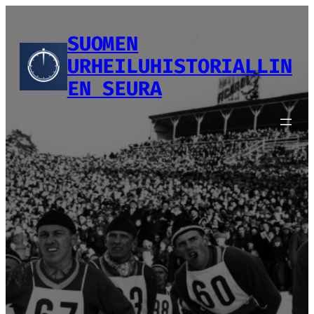
Siirry
sisältöön
SUOMEN
URHEILUHISTORIALLIN
EN SEURA