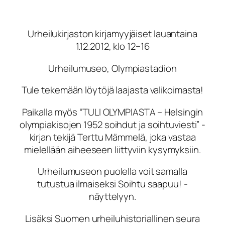
Urheilukirjaston kirjamyyjäiset lauantaina
1.12.2012, klo 12−16
Urheilumuseo, Olympiastadion
Tule tekemään löytöjä laajasta valikoimasta!
Paikalla myös “TULI OLYMPIASTA – Helsingin
olympiakisojen 1952 soihdut ja soihtuviesti” -
kirjan tekijä Terttu Mämmelä, joka vastaa
mielellään aiheeseen liittyviin kysymyksiin.
Urheilumuseon puolella voit samalla
tutustua ilmaiseksi Soihtu saapuu! -
näyttelyyn.
Lisäksi Suomen urheiluhistoriallinen seura