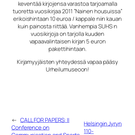
keventää kirjojensa varastoa tarjoamalla
tuoretta vuosikirjaa 2011 ”Nainen housuissa”
erikoishintaan 10 euroa / kappale niin kauan
kuin painosta riittää. Vanhempia SUHS:n
vuosikirjoja on tarjolla kuuden
vapaavalintaisen kirjan 5 euron
pakettihintaan.
Kirjamyyjäisten yhteydessä vapaa pääsy
Urheilumuseoon!
←
CALL FOR PAPERS: II
Helsingin Jyryn
Conference on
110-
Communication and Sports