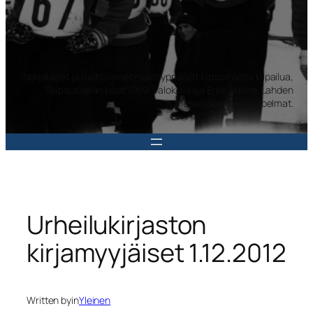
Norjalaiset ja ruotsalaiset mäkihyppääjät katsomassa kilpailua,
Salpausselän kisat 1959. Valokuvaaja Erkki Halme. Lahden
museoiden kuvakokoelmat.
Urheilukirjaston
kirjamyyjäiset 1.12.2012
Written by
in
Yleinen