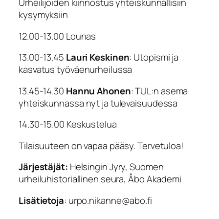
Urheilijoiden kiinnostus yhteiskunnallisiin
kysymyksiin
12.00-13.00
Lounas
13.00-13.45
Lauri Keskinen
:
Utopismi ja
kasvatus työväenurheilussa
13.45-14.30
Hannu Ahonen
:
TUL:n asema
yhteiskunnassa nyt ja tulevaisuudessa
14.30-15.00
Keskustelua
Tilaisuuteen on vapaa pääsy. Tervetuloa!
Järjestäjät:
Helsingin Jyry, Suomen
urheiluhistoriallinen seura, Åbo Akademi
Lisätietoja
: urpo.nikanne@abo.fi