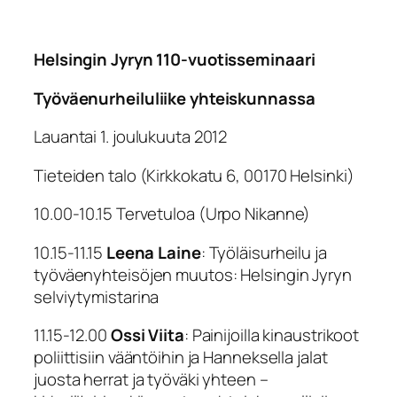
Helsingin Jyryn 110-vuotisseminaari
Työväenurheiluliike yhteiskunnassa
Lauantai 1. joulukuuta 2012
Tieteiden talo (Kirkkokatu 6, 00170 Helsinki)
10.00-10.15
Tervetuloa
(Urpo Nikanne)
10.15-11.15
Leena Laine
:
Työläisurheilu ja
työväenyhteisöjen muutos: Helsingin Jyryn
selviytymistarina
11.15-12.00
Ossi Viita
:
Painijoilla kinaustrikoot
poliittisiin vääntöihin ja Hanneksella jalat
juosta herrat ja työväki yhteen –