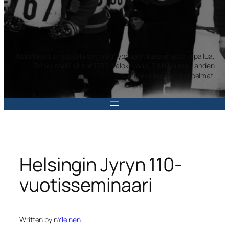
Norjalaiset ja ruotsalaiset mäkihyppääjät katsomassa kilpailua,
Salpausselän kisat 1959. Valokuvaaja Erkki Halme. Lahden
museoiden kuvakokoelmat.
Helsingin Jyryn 110-
vuotisseminaari
Written by
in
Yleinen