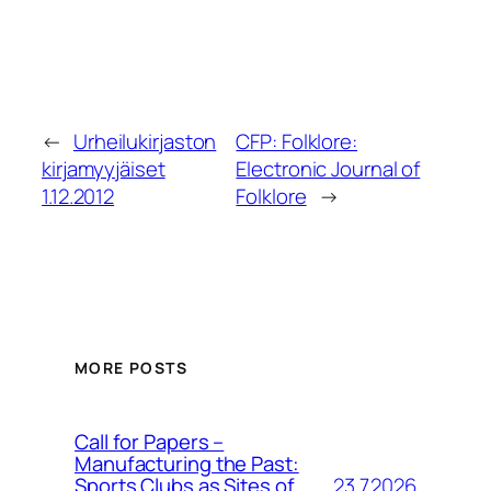
←
Urheilukirjaston
CFP: Folklore:
kirjamyyjäiset
Electronic Journal of
1.12.2012
Folklore
→
MORE POSTS
Call for Papers –
Manufacturing the Past:
23.7.2026
Sports Clubs as Sites of