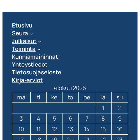
Etusivu
Seura
Julkaisut
Toiminta
Kunniamaininnat
Yhteystiedot
Tietosuojaseloste
Kirja-arviot
elokuu 2026
ma
ti
ke
to
pe
la
su
1
2
3
4
5
6
7
8
9
10
11
12
13
14
15
16
17
18
19
20
21
22
23