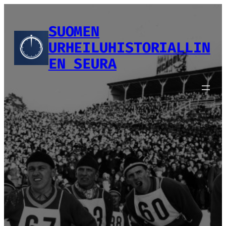
Siirry
sisältöön
SUOMEN
URHEILUHISTORIALLIN
EN SEURA