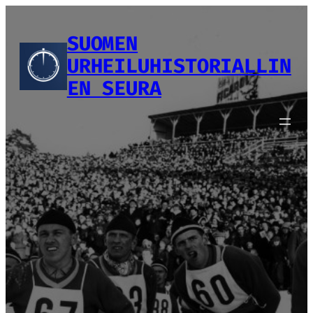
Siirry
sisältöön
SUOMEN
URHEILUHISTORIALLIN
EN SEURA