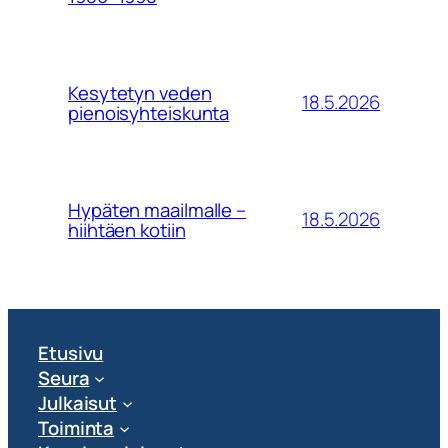
Kesytetyn veden
18.5.2026
pienoisyhteiskunta
Hypäten maailmalle –
18.5.2026
hiihtäen kotiin
Etusivu
Seura
Julkaisut
Toiminta