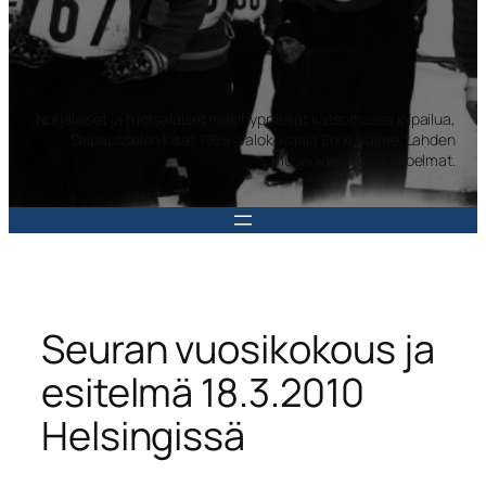
Norjalaiset ja ruotsalaiset mäkihyppääjät katsomassa kilpailua,
Salpausselän kisat 1959. Valokuvaaja Erkki Halme. Lahden
museoiden kuvakokoelmat.
Seuran vuosikokous ja
esitelmä 18.3.2010
Helsingissä