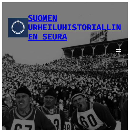
Siirry
sisältöön
SUOMEN
URHEILUHISTORIALLIN
EN SEURA