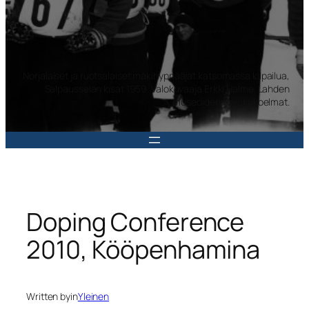
Norjalaiset ja ruotsalaiset mäkihyppääjät katsomassa kilpailua,
Salpausselän kisat 1959. Valokuvaaja Erkki Halme. Lahden
museoiden kuvakokoelmat.
Doping Conference
2010, Kööpenhamina
Written by
in
Yleinen