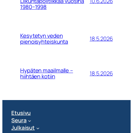
10.6.2026
Liikuntapolitiikkaa vuosina
1980−1998
Kesytetyn veden
18.5.2026
pienoisyhteiskunta
Hypäten maailmalle –
18.5.2026
hiihtäen kotiin
Etusivu
Seura
Julkaisut