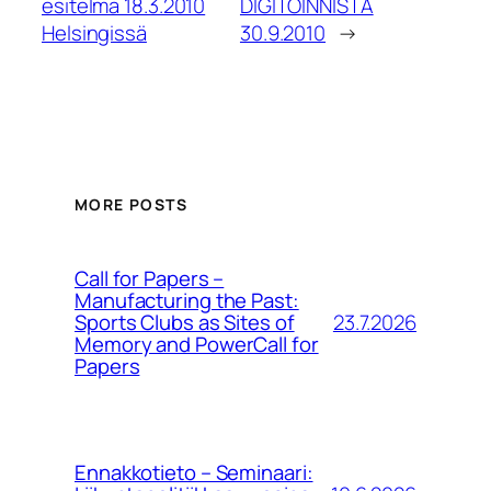
esitelmä 18.3.2010
DIGITOINNISTA
Helsingissä
30.9.2010
→
MORE POSTS
Call for Papers –
Manufacturing the Past:
23.7.2026
Sports Clubs as Sites of
Memory and PowerCall for
Papers
Ennakkotieto – Seminaari: