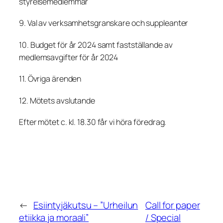
styrelsemedlemmar
9. Val av verksamhetsgranskare och suppleanter
10. Budget för år 2024 samt fastställande av
medlemsavgifter för år 2024
11. Övriga ärenden
12. Mötets avslutande
Efter mötet c. kl. 18.30 får vi höra föredrag.
←
Esiintyjäkutsu – ”Urheilun
Call for paper
etiikka ja moraali”
/ Special