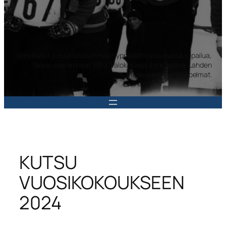
Norjalaiset ja ruotsalaiset mäkihyppääjät katsomassa kilpailua,
Salpausselän kisat 1959. Valokuvaaja Erkki Halme. Lahden
museoiden kuvakokoelmat.
KUTSU
VUOSIKOKOUKSEEN
2024