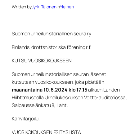
Written by
Jyrki Talonen
in
Yleinen
Suomen urheiluhistoriallinen seura ry
Finlands idrottshistoriska förening r.f.
KUTSU VUOSIKOKOUKSEEN
Suomen urheiluhistoriallisen seuran jäsenet
kutsutaan vuosikokoukseen, joka pidetään
maanantaina 10.6.2024 klo 17.15
alkaen Lahden
Hiihtomuseolla Urheilukeskuksen Voitto-auditoriossa,
Salpausselänkatu 8, Lahti.
Kahvitarjoilu.
VUOSIKOKOUKSEN ESITYSLISTA