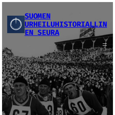
Siirry
sisältöön
SUOMEN
URHEILUHISTORIALLIN
EN SEURA