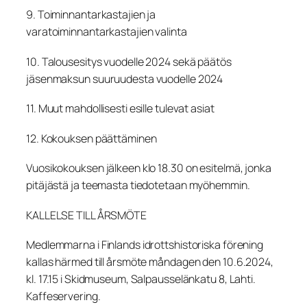
9. Toiminnantarkastajien ja
varatoiminnantarkastajien valinta
10. Talousesitys vuodelle 2024 sekä päätös
jäsenmaksun suuruudesta vuodelle 2024
11. Muut mahdollisesti esille tulevat asiat
12. Kokouksen päättäminen
Vuosikokouksen jälkeen klo 18.30 on esitelmä, jonka
pitäjästä ja teemasta tiedotetaan myöhemmin.
KALLELSE TILL ÅRSMÖTE
Medlemmarna i Finlands idrottshistoriska förening
kallas härmed till årsmöte måndagen den 10.6.2024,
kl. 17.15 i Skidmuseum, Salpausselänkatu 8, Lahti.
Kaffeservering.