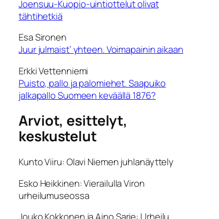
Joensuu-Kuopio-uintiottelut olivat
tähtihetkiä
Esa Sironen
Juur julmaist’ yhteen. Voimapainin aikaan
Erkki Vettenniemi
Puisto, pallo ja palomiehet. Saapuiko
jalkapallo Suomeen keväällä 1876?
Arviot, esittelyt,
keskustelut
Kunto Viiru:
Olavi Niemen juhlanäyttely
Esko Heikkinen:
Vierailulla Viron
urheilumuseossa
J
ouko Kokkonen ja Aino Sarje:
Urheilu,