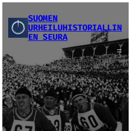
Siirry
sisältöön
SUOMEN
URHEILUHISTORIALLIN
EN SEURA