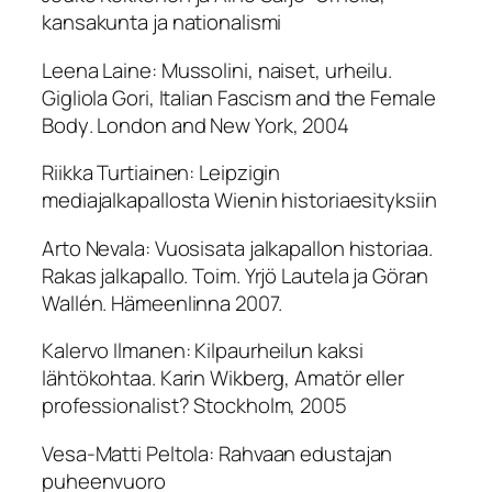
kansakunta ja nationalismi
Leena Laine
: Mussolini, naiset, urheilu.
Gigliola Gori,
Italian Fascism and the Female
Body
. London and New York, 2004
Riikka Turtiainen:
Leipzigin
mediajalkapallosta Wienin historiaesityksiin
Arto Nevala:
Vuosisata jalkapallon historiaa.
Rakas jalkapallo
. Toim. Yrjö Lautela ja Göran
Wallén. Hämeenlinna 2007.
Kalervo Ilmanen:
Kilpaurheilun kaksi
lähtökohtaa. Karin Wikberg,
Amatör eller
professionalist?
Stockholm, 2005
Vesa-Matti Peltola:
Rahvaan edustajan
puheenvuoro