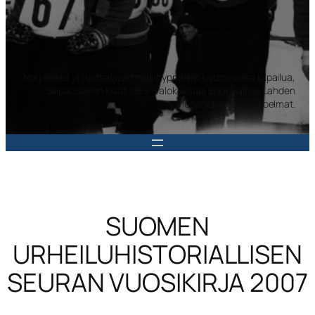
Norjalaiset ja ruotsalaiset mäkihyppääjät katsomassa kilpailua,
Salpausselän kisat 1959. Valokuvaaja Erkki Halme. Lahden
museoiden kuvakokoelmat.
SUOMEN
URHEILUHISTORIALLISEN
SEURAN VUOSIKIRJA 2007