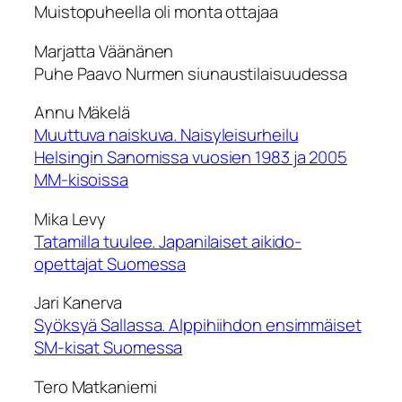
Muistopuheella oli monta ottajaa
Marjatta Väänänen
Puhe Paavo Nurmen siunaustilaisuudessa
Annu Mäkelä
Muuttuva naiskuva. Naisyleisurheilu
Helsingin Sanomissa vuosien 1983 ja 2005
MM-kisoissa
Mika Levy
Tatamilla tuulee. Japanilaiset aikido-
opettajat Suomessa
Jari Kanerva
Syöksyä Sallassa. Alppihiihdon ensimmäiset
SM-kisat Suomessa
Tero Matkaniemi