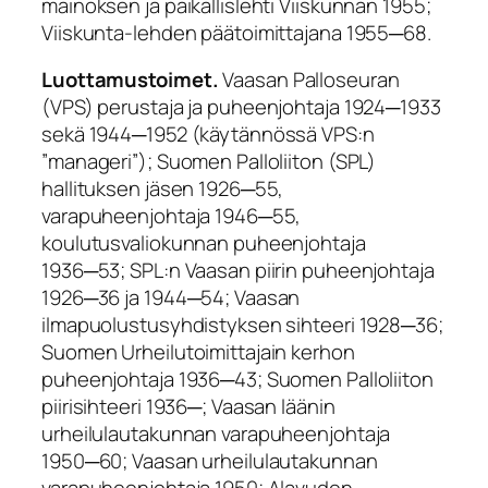
mainoksen ja paikallislehti Viiskunnan 1955;
Viiskunta-lehden päätoimittajana 1955─68.
Luottamustoimet.
Vaasan Palloseuran
(VPS) perustaja ja puheenjohtaja 1924─1933
sekä 1944─1952 (käytännössä VPS:n
”manageri”); Suomen Palloliiton (SPL)
hallituksen jäsen 1926─55,
varapuheenjohtaja 1946─55,
koulutusvaliokunnan puheenjohtaja
1936─53; SPL:n Vaasan piirin puheenjohtaja
1926─36 ja 1944─54; Vaasan
ilmapuolustusyhdistyksen sihteeri 1928─36;
Suomen Urheilutoimittajain kerhon
puheenjohtaja 1936─43; Suomen Palloliiton
piirisihteeri 1936─; Vaasan läänin
urheilulautakunnan varapuheenjohtaja
1950─60; Vaasan urheilulautakunnan