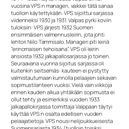
vuosina VPS:n manageri, vaikkei tätä sanaa
tuolloin käytettykään. VPS sijoittui sarjassa
viidenneksi 1930 ja 1931. Valpas pyrki koviin
tuloksiin: VPS järjesti 1932 Suomen
ensimmäisen valmennusleirin, jota johti
lehtori Niilo Tammisalo. Manageri piti leiriä
”erinomaisen tehoisana”. VPS oli leirin
ansiosta 1932 jalkapallosarjassa jo toinen.
Seuraavana vuonna sijoitus sarjassa oli
kuitenkin seitsemäs: kauteen ei pystytty
valmistautumaan kunnolla pelaajien sekavan
sopimustilanteen vuoksi. Vielä vain viikkoja
ennen kauden alkua yhtäkään sopimusta ei
ollut tehty ja esimerkiksi vuoden 1933
jalkapallokirjassa toimittaja Valppaan täytyi
käyttää VPS:n osalta edellisen vuoden
pelaajatietoja. VPS nousi nelijoukkueisesta
Suomensarjasta 1934 (tuolloin toisiksi