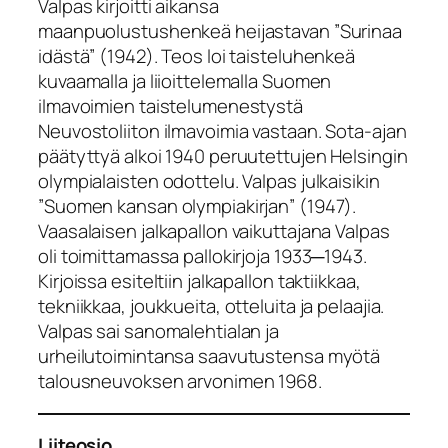
Valpas kirjoitti aikansa
maanpuolustushenkeä heijastavan ”Surinaa
idästä” (1942). Teos loi taisteluhenkeä
kuvaamalla ja liioittelemalla Suomen
ilmavoimien taistelumenestystä
Neuvostoliiton ilmavoimia vastaan. Sota-ajan
päätyttyä alkoi 1940 peruutettujen Helsingin
olympialaisten odottelu. Valpas julkaisikin
”Suomen kansan olympiakirjan” (1947).
Vaasalaisen jalkapallon vaikuttajana Valpas
oli toimittamassa pallokirjoja 1933─1943.
Kirjoissa esiteltiin jalkapallon taktiikkaa,
tekniikkaa, joukkueita, otteluita ja pelaajia.
Valpas sai sanomalehtialan ja
urheilutoimintansa saavutustensa myötä
talousneuvoksen arvonimen 1968.
Liiteosio