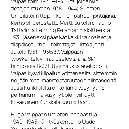
Valpas toimi 1936─1943 (tai joidenkin
tietojen mukaan 1938─1944) Suomen
Urheilutoimittajain kerhon puheenjohtajana.
Kerho oli perustettu Martti Jukolan, Tauno
Tattarin ja Henning Relanderin aloitteesta
1931, jäseneksi pääsivät kaikki vakinaiset ja
tilapäiset urheilutoimittajat. Liittoa johti
Jukola 1931─1936/37. Valppaan
työskentelyyn radioselostajana SM-
hiihdoissa 1937 liittyy hauska anekdootti.
Valpas kysyi kilpailun voittaneelta, sittemmin
neljään maailmanmestaruuteen hiihtäneeltä,
Jussi Kurikkalalta onko tämä väsynyt. ”En
perhana minä väsynyt ole,” viihdytti
kovasuinen Kurikkala kuulijoitaan.
Hugo Valppaan ura eteni nopeasti ja
1940─1943 hän työskenteli jo Uuden
Suomen levikkipäällikkönä, josta palasi