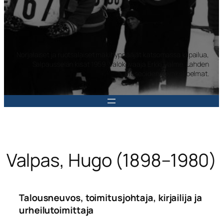
Norjalaiset ja ruotsalaiset mäkihyppääjät katsomassa kilpailua,
Salpausselän kisat 1959. Valokuvaaja Erkki Halme. Lahden
museoiden kuvakokoelmat.
Valpas, Hugo (1898–1980)
Talousneuvos, toimitusjohtaja, kirjailija ja
urheilutoimittaja