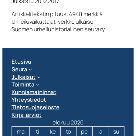
Julkaistu 20.12.2017
Artikkelitekstin pituus: 4948 merkkiä
Urheiluvaikuttajat-verkkojulkaisu
Suomen urheiluhistoriallinen seura ry
Etusivu
Seura
Julkaisut
Toiminta
Kunniamaininnat
Yhteystiedot
Tietosuojaseloste
Kirja-arviot
elokuu 2026
ma
ti
ke
to
pe
la
su