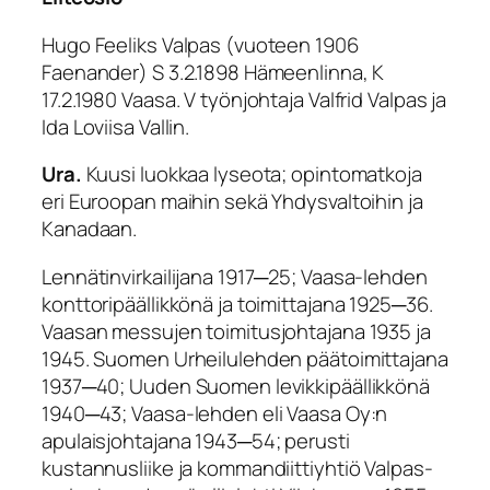
Hugo Feeliks Valpas (vuoteen 1906
Faenander) S 3.2.1898 Hämeenlinna, K
17.2.1980 Vaasa. V työnjohtaja Valfrid Valpas ja
Ida Loviisa Vallin.
Ura.
Kuusi luokkaa lyseota; opintomatkoja
eri Euroopan maihin sekä Yhdysvaltoihin ja
Kanadaan.
Lennätinvirkailijana 1917─25; Vaasa-lehden
konttoripäällikkönä ja toimittajana 1925─36.
Vaasan messujen toimitusjohtajana 1935 ja
1945. Suomen Urheilulehden päätoimittajana
1937─40; Uuden Suomen levikkipäällikkönä
1940─43; Vaasa-lehden eli Vaasa Oy:n
apulaisjohtajana 1943─54; perusti
kustannusliike ja kommandiittiyhtiö Valpas-