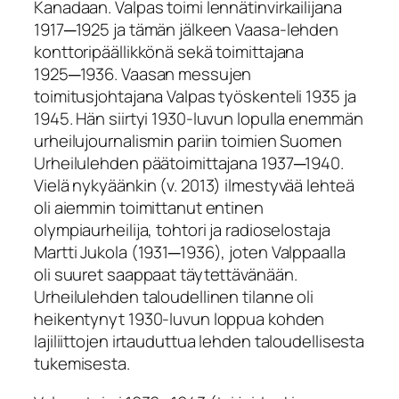
Kanadaan. Valpas toimi lennätinvirkailijana
1917─1925 ja tämän jälkeen Vaasa-lehden
konttoripäällikkönä sekä toimittajana
1925─1936. Vaasan messujen
toimitusjohtajana Valpas työskenteli 1935 ja
1945. Hän siirtyi 1930-luvun lopulla enemmän
urheilujournalismin pariin toimien Suomen
Urheilulehden päätoimittajana 1937─1940.
Vielä nykyäänkin (v. 2013) ilmestyvää lehteä
oli aiemmin toimittanut entinen
olympiaurheilija, tohtori ja radioselostaja
Martti Jukola (1931─1936), joten Valppaalla
oli suuret saappaat täytettävänään.
Urheilulehden taloudellinen tilanne oli
heikentynyt 1930-luvun loppua kohden
lajiliittojen irtauduttua lehden taloudellisesta
tukemisesta.