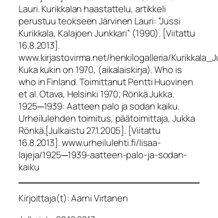
Lauri. Kurikkalan haastattelu, artikkeli
perustuu teokseen Järvinen Lauri: ”Jussi
Kurikkala, Kalajoen Junkkari” (1990). [Viitattu
16.8.2013].
www.kirjastovirma.net/henkilogalleria/Kurikkala_J
Kuka kukin on 1970, (aikalaiskirja). Who is
who in Finland. Toimittanut Pentti Huovinen
et al. Otava, Helsinki 1970; Rönkä Jukka.
1925─1939: Aatteen palo ja sodan kaiku.
Urheilulehden toimitus, päätoimittaja, Jukka
Rönkä.[Julkaistu 27.1.2005]. [Viitattu
16.8.2013]. www.urheilulehti.fi/lisaa-
lajeja/1925─1939-aatteen-palo-ja-sodan-
kaiku
Kirjoittaja(t): Aarni Virtanen