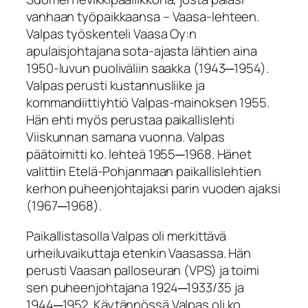
vanhaan työpaikkaansa – Vaasa-lehteen.
Valpas työskenteli Vaasa Oy:n
apulaisjohtajana sota-ajasta lähtien aina
1950-luvun puoliväliin saakka (1943─1954).
Valpas perusti kustannusliike ja
kommandiittiyhtiö Valpas-mainoksen 1955.
Hän ehti myös perustaa paikallislehti
Viiskunnan samana vuonna. Valpas
päätoimitti ko. lehteä 1955─1968. Hänet
valittiin Etelä-Pohjanmaan paikallislehtien
kerhon puheenjohtajaksi parin vuoden ajaksi
(1967─1968).
Paikallistasolla Valpas oli merkittävä
urheiluvaikuttaja etenkin Vaasassa. Hän
perusti Vaasan palloseuran (VPS) ja toimi
sen puheenjohtajana 1924─1933/35 ja
1944─1952. Käytännössä Valpas oli ko.