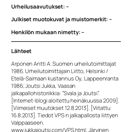
Urheilusaavutukset: –
Julkiset muotokuvat ja muistomerkit: –
Henkilön mukaan nimetty: –
Lähteet
Arponen Antti A. Suomen urheilutoimittajat
1986. Urheilutoimittajain Liitto, Helsinki /
Etelä-Saimaan kustannus Oy, Lappeenranta
1986; Joutsi Jukka, Vaasan
jalkapallohistoriikkia: ”Svala ja Joutsi”.
[Internet-blogi aloitettu heinäkuussa 2009].
[Viimeiset muutokset 12.8.2013]. [Viitattu
16.8.2013]. Tiedot VPS:n jalkapallosta liittyen
Valppaaseen.
www.jukkajoutsi.com/VPS.html; Järvinen