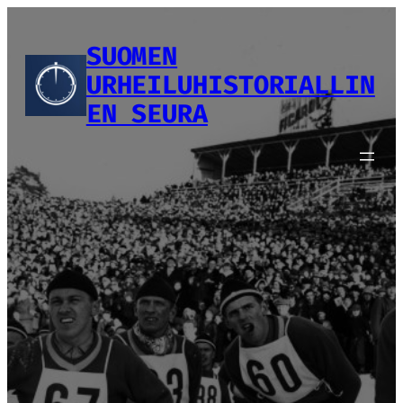
Siirry
sisältöön
SUOMEN
URHEILUHISTORIALLIN
EN SEURA