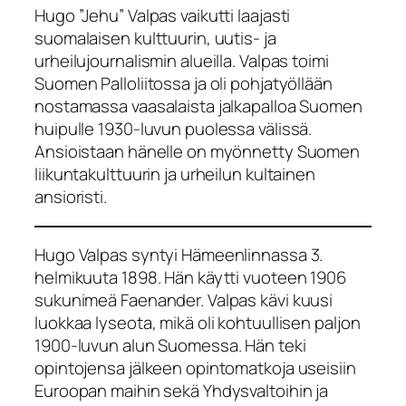
Hugo ”Jehu” Valpas vaikutti laajasti
suomalaisen kulttuurin, uutis- ja
urheilujournalismin alueilla. Valpas toimi
Suomen Palloliitossa ja oli pohjatyöllään
nostamassa vaasalaista jalkapalloa Suomen
huipulle 1930-luvun puolessa välissä.
Ansioistaan hänelle on myönnetty Suomen
liikuntakulttuurin ja urheilun kultainen
ansioristi.
Hugo Valpas syntyi Hämeenlinnassa 3.
helmikuuta 1898. Hän käytti vuoteen 1906
sukunimeä Faenander. Valpas kävi kuusi
luokkaa lyseota, mikä oli kohtuullisen paljon
1900-luvun alun Suomessa. Hän teki
opintojensa jälkeen opintomatkoja useisiin
Euroopan maihin sekä Yhdysvaltoihin ja