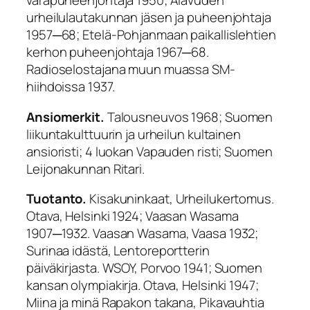
varapuheenjohtaja 1950; Alavuden
urheilulautakunnan jäsen ja puheenjohtaja
1957─68; Etelä-Pohjanmaan paikallislehtien
kerhon puheenjohtaja 1967─68.
Radioselostajana muun muassa SM-
hiihdoissa 1937.
Ansiomerkit.
Talousneuvos 1968; Suomen
liikuntakulttuurin ja urheilun kultainen
ansioristi; 4 luokan Vapauden risti; Suomen
Leijonakunnan Ritari.
Tuotanto.
Kisakuninkaat, Urheilukertomus.
Otava, Helsinki 1924; Vaasan Wasama
1907─1932. Vaasan Wasama, Vaasa 1932;
Surinaa idästä, Lentoreportterin
päiväkirjasta. WSOY, Porvoo 1941; Suomen
kansan olympiakirja. Otava, Helsinki 1947;
Miina ja minä Rapakon takana, Pikavauhtia