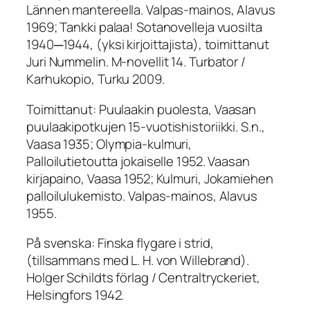
Lännen mantereella. Valpas-mainos, Alavus
1969; Tankki palaa! Sotanovelleja vuosilta
1940─1944, (yksi kirjoittajista), toimittanut
Juri Nummelin. M-novellit 14. Turbator /
Karhukopio, Turku 2009.
Toimittanut
: Puulaakin puolesta, Vaasan
puulaakipotkujen 15-vuotishistoriikki. S.n.,
Vaasa 1935; Olympia-kulmuri,
Palloilutietoutta jokaiselle 1952. Vaasan
kirjapaino, Vaasa 1952; Kulmuri, Jokamiehen
palloilulukemisto. Valpas-mainos, Alavus
1955.
På svenska
: Finska flygare i strid,
(tillsammans med L. H. von Willebrand).
Holger Schildts förlag / Centraltryckeriet,
Helsingfors 1942.