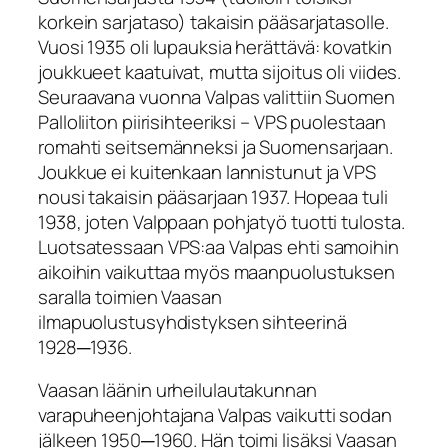
korkein sarjataso) takaisin pääsarjatasolle.
Vuosi 1935 oli lupauksia herättävä: kovatkin
joukkueet kaatuivat, mutta sijoitus oli viides.
Seuraavana vuonna Valpas valittiin Suomen
Palloliiton piirisihteeriksi – VPS puolestaan
romahti seitsemänneksi ja Suomensarjaan.
Joukkue ei kuitenkaan lannistunut ja VPS
nousi takaisin pääsarjaan 1937. Hopeaa tuli
1938, joten Valppaan pohjatyö tuotti tulosta.
Luotsatessaan VPS:aa Valpas ehti samoihin
aikoihin vaikuttaa myös maanpuolustuksen
saralla toimien Vaasan
ilmapuolustusyhdistyksen sihteerinä
1928─1936.
Vaasan läänin urheilulautakunnan
varapuheenjohtajana Valpas vaikutti sodan
jälkeen 1950─1960. Hän toimi lisäksi Vaasan