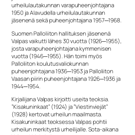
urheilulautakunnan varapuheenjohtajana
1950 ja Alavudella urheilulautakunnan
jäsenenä sekä puheenjohtajana 1957─1968.
Suomen Palloliiton hallituksen jäsenenä
Valpas vaikutti lähes 30 vuotta (1926─1955),
josta varapuheenjohtajana kymmenisen
vuotta (1946─1955). Hän toimi myös
Palloliiton koulutusvaliokunnan
puheenjohtajana 1936─1953 ja Palloliiton
Vaasan piirin puheenjohtajana 1926─1936 ja
1944─1954.
Kirjailijana Valpas kirjoitti useita teoksia.
”Kisakuninkaat” (1924) ja ”Viestinviejät”
(1928) kertovat urheilun maailmasta.
Kisakuninkaat teoksessa Valpas pohtii
urheilun merkitystä urheilijalle. Sota-aikana