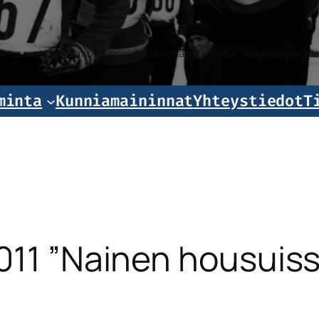
iset ja ruotsalaiset mäkihyppääjät katsomassa kilpailua, Salpausselän k
minta
Kunniamaininnat
Yhteystiedot
T
011 ”Nainen housuiss