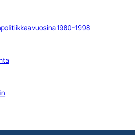
apolitiikkaa vuosina 1980−1998
nta
in