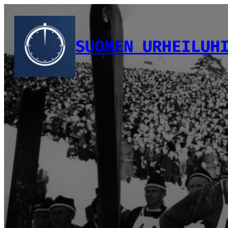
Siirry
sisältöön
SUOMEN URHEILUH