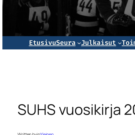
Norjala
Etusivu
Seura
Julkaisut
Toi
SUHS vuosikirja 2
Written by
in
Yleinen