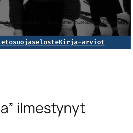
isat 1959. Valokuvaaja Erkki Halme. Lahden museoiden kuvakokoelmat.
ietosuojaseloste
Kirja-arviot
a” ilmestynyt