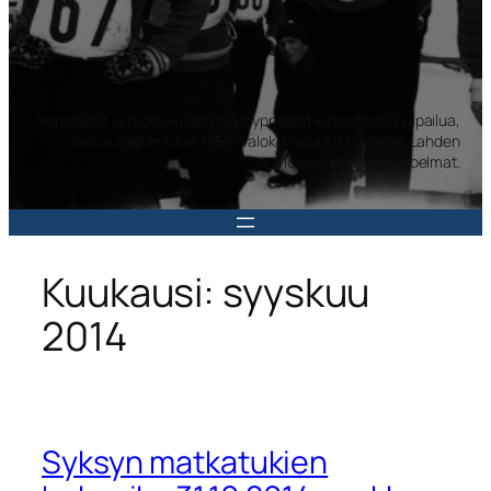
Norjalaiset ja ruotsalaiset mäkihyppääjät katsomassa kilpailua,
Salpausselän kisat 1959. Valokuvaaja Erkki Halme. Lahden
museoiden kuvakokoelmat.
Kuukausi:
syyskuu
2014
Syksyn matkatukien