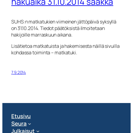
hakuaika 31.10.2014 saakka
SUHS:n matkatukien viimeinen jättöpäivä syksyllä
on 31.10.2014. Tiedot päätöksistä ilmoitetaan
hakijoille marraskuun aikana.
Lisätietoa matkatuista ja hakemisesta näillä sivuilla
kohdassa toiminta – matkatuki.
7.9.2014
Etusivu
Seura
Julkaisut