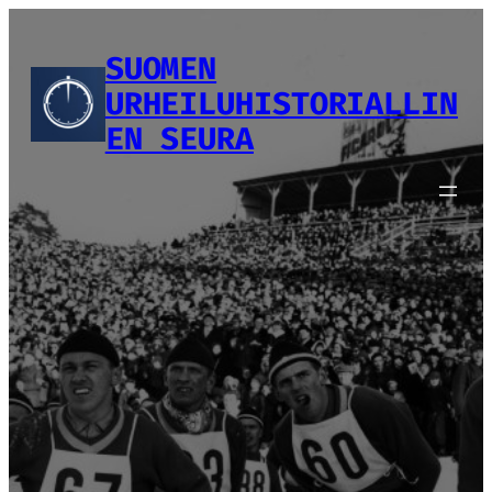
Siirry
sisältöön
SUOMEN
URHEILUHISTORIALLIN
EN SEURA