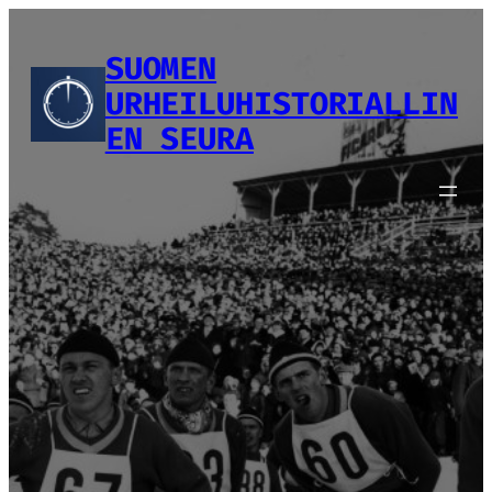
Siirry
sisältöön
SUOMEN
URHEILUHISTORIALLIN
EN SEURA