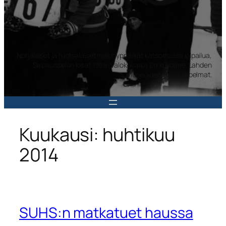
Norjalaiset ja ruotsalaiset mäkihyppääjät katsomassa kilpailua,
Salpausselän kisat 1959. Valokuvaaja Erkki Halme. Lahden
museoiden kuvakokoelmat.
Kuukausi:
huhtikuu
2014
SUHS:n matkatuet haussa