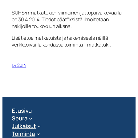
SUHS:n matkatukien viimeinen jättöpäivä keväällä
on 30.4.2014. Tiedot päätöksistä ilmoitetaan
hakijoille toukokuun aikana.
Lisätietoa matkatuista ja hakemisesta näillä
verkkosivuilla kohdassa toiminta – matkatuki.
1.4.2014
Etusivu
Seura
Julkaisut
Toiminta