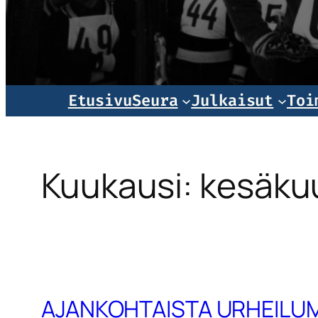
Norjala
Etusivu
Seura
Julkaisut
Toi
Kuukausi:
kesäku
AJANKOHTAISTA URHEIL