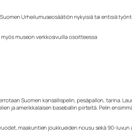
 Suomen Urheilumuseosäätiön nykyisiä tai entisiä työnte
 myös museon verkkosivuilla osoitteessa
rotaan Suomen kansallispelin, pesäpallon, tarina. Lauri
en ja amerikkalaisen baseballin piirteitä. Pelin ensimmä
otavuodet, maakuntien joukkueiden nousu sekä 90-luvu