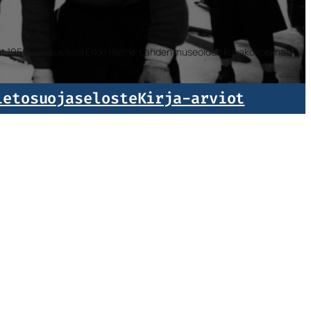
isat 1959. Valokuvaaja Erkki Halme. Lahden museoiden kuvakokoelmat.
ietosuojaseloste
Kirja-arviot