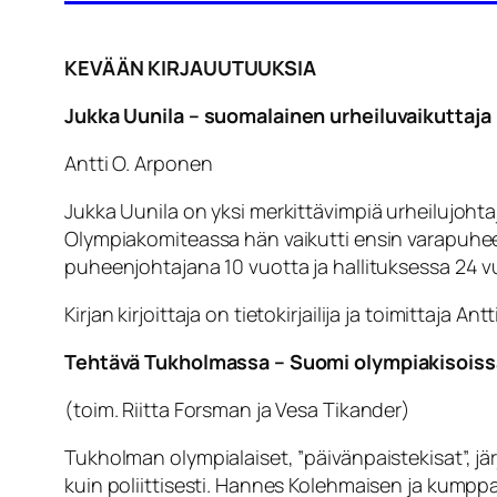
KEVÄÄN KIRJAUUTUUKSIA
Jukka Uunila – suomalainen urheiluvaikuttaja
Antti O. Arponen
Jukka Uunila on yksi merkittävimpiä urheilujohta
Olympiakomiteassa hän vaikutti ensin varapuhe
puheenjohtajana 10 vuotta ja hallituksessa 24 v
Kirjan kirjoittaja on tietokirjailija ja toimittaja A
Tehtävä Tukholmassa – Suomi olympiakisoiss
(toim. Riitta Forsman ja Vesa Tikander)
Tukholman olympialaiset, ”päivänpaistekisat”, jär
kuin poliittisesti. Hannes Kolehmaisen ja kumppa