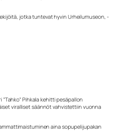
kijöitä, jotka tuntevat hyvin Urheilumuseon, -
 ”Tahko” Pihkala kehitti pesäpallon
iset viralliset säännöt vahvistettiin vuonna
n ammattimaistuminen aina sopupelijupakan