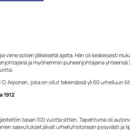
jia viime sotien jälkeiseltä ajalta. Hän oli keskeisesti 
enjohtajana ja myöhemmin puheenjohtajana yhteensä 20
uotta.
ntti O. Arponen, joka on ollut tekemässä yli 60 urheiluun liit
a 1912
jestettiin tasan 100 vuotta sitten. Tapahtuma oli autono
nien saavutukset jäivät urheiluhistoriaan pysyvästi ja 