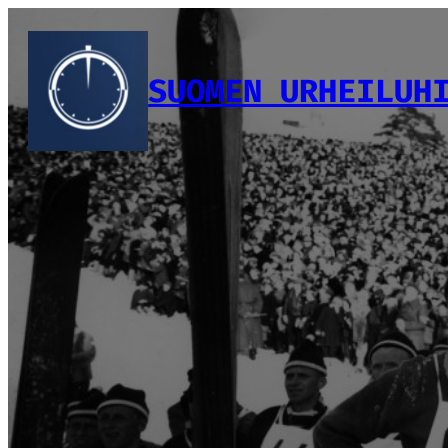
Siirry
sisältöön
SUOMEN URHEILUH