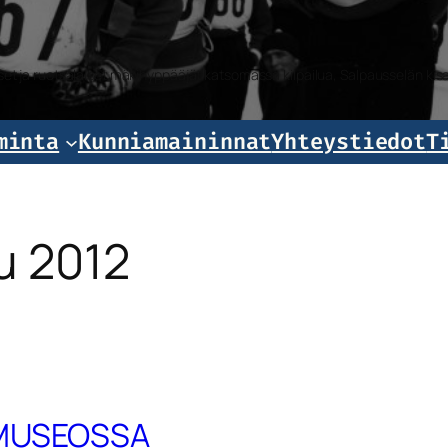
iset ja ruotsalaiset mäkihyppääjät katsomassa kilpailua, Salpausselän k
minta
Kunniamaininnat
Yhteystiedot
T
u 2012
UMUSEOSSA