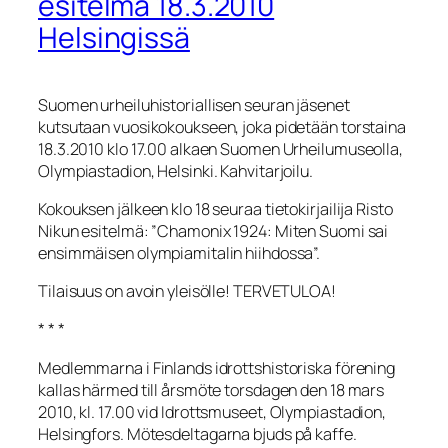
esitelmä 18.3.2010
Helsingissä
Suomen urheiluhistoriallisen seuran jäsenet
kutsutaan vuosikokoukseen, joka pidetään torstaina
18.3.2010 klo 17.00 alkaen Suomen Urheilumuseolla,
Olympiastadion, Helsinki. Kahvitarjoilu.
Kokouksen jälkeen klo 18 seuraa tietokirjailija Risto
Nikun esitelmä: ”Chamonix 1924: Miten Suomi sai
ensimmäisen olympiamitalin hiihdossa”.
Tilaisuus on avoin yleisölle! TERVETULOA!
* * *
Medlemmarna i Finlands idrottshistoriska förening
kallas härmed till årsmöte torsdagen den 18 mars
2010
, kl. 17.00 vid Idrottsmuseet, Olympiastadion,
Helsingfors.
Mötesdeltagarna bjuds på kaffe.