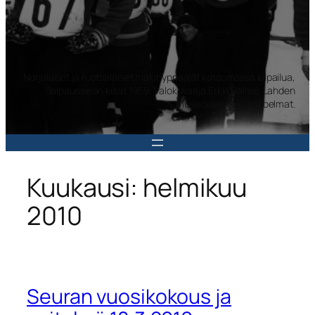
Norjalaiset ja ruotsalaiset mäkihyppääjät katsomassa kilpailua,
Salpausselän kisat 1959. Valokuvaaja Erkki Halme. Lahden
museoiden kuvakokoelmat.
Kuukausi:
helmikuu
2010
Seuran vuosikokous ja