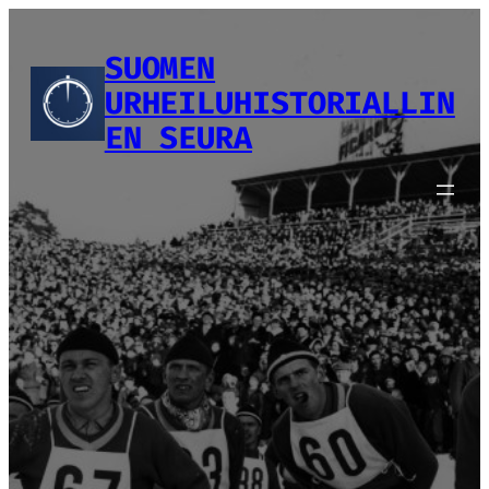
Siirry
sisältöön
SUOMEN
URHEILUHISTORIALLIN
EN SEURA