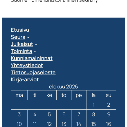
Etusivu
Seura
Julkaisut
Toiminta
Kunniamaininnat
Yhteystiedot
Tietosuojaseloste
Kirja-arviot
elokuu 2026
ma
ti
ke
to
pe
la
su
1
2
3
4
5
6
7
8
9
10
11
12
13
14
15
16