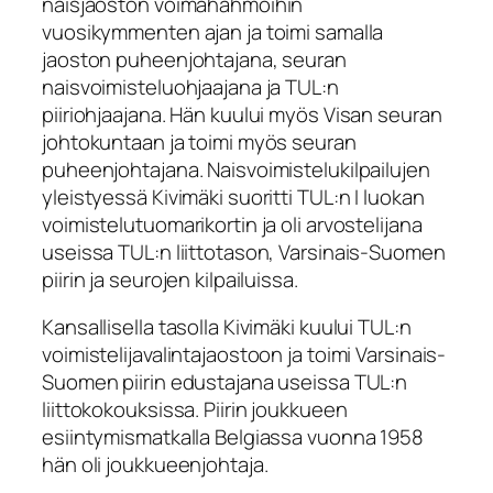
naisjaoston voimahahmoihin
vuosikymmenten ajan ja toimi samalla
jaoston puheenjohtajana, seuran
naisvoimisteluohjaajana ja TUL:n
piiriohjaajana. Hän kuului myös Visan seuran
johtokuntaan ja toimi myös seuran
puheenjohtajana. Naisvoimistelukilpailujen
yleistyessä Kivimäki suoritti TUL:n I luokan
voimistelutuomarikortin ja oli arvostelijana
useissa TUL:n liittotason, Varsinais-Suomen
piirin ja seurojen kilpailuissa.
Kansallisella tasolla Kivimäki kuului TUL:n
voimistelijavalintajaostoon ja toimi Varsinais-
Suomen piirin edustajana useissa TUL:n
liittokokouksissa. Piirin joukkueen
esiintymismatkalla Belgiassa vuonna 1958
hän oli joukkueenjohtaja.