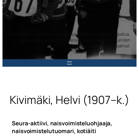
Norjalaiset ja ruotsalaiset mäkihyppääjät katsomassa kilpailua,
Salpausselän kisat 1959. Valokuvaaja Erkki Halme. Lahden
museoiden kuvakokoelmat.
Kivimäki, Helvi (1907–k.)
Seura-aktiivi, naisvoimisteluohjaaja,
naisvoimistelutuomari, kotiäiti