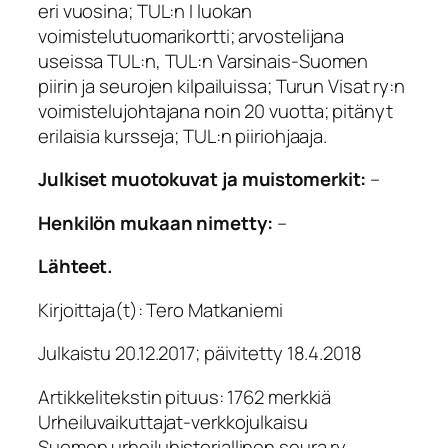
eri vuosina; TUL:n I luokan
voimistelutuomarikortti; arvostelijana
useissa TUL:n, TUL:n Varsinais-Suomen
piirin ja seurojen kilpailuissa; Turun Visat ry:n
voimistelujohtajana noin 20 vuotta; pitänyt
erilaisia kursseja; TUL:n piiriohjaaja.
Julkiset muotokuvat ja muistomerkit:
–
Henkilön mukaan nimetty:
–
Lähteet.
Kirjoittaja(t): Tero Matkaniemi
Julkaistu 20.12.2017; päivitetty 18.4.2018
Artikkelitekstin pituus: 1762 merkkiä
Urheiluvaikuttajat-verkkojulkaisu
Suomen urheiluhistoriallinen seura ry