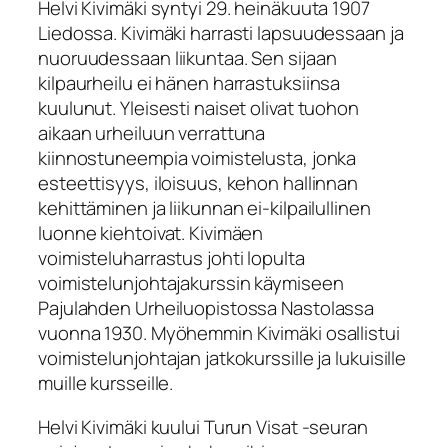
Helvi Kivimäki syntyi 29. heinäkuuta 1907
Liedossa. Kivimäki harrasti lapsuudessaan ja
nuoruudessaan liikuntaa. Sen sijaan
kilpaurheilu ei hänen harrastuksiinsa
kuulunut. Yleisesti naiset olivat tuohon
aikaan urheiluun verrattuna
kiinnostuneempia voimistelusta, jonka
esteettisyys, iloisuus, kehon hallinnan
kehittäminen ja liikunnan ei-kilpailullinen
luonne kiehtoivat. Kivimäen
voimisteluharrastus johti lopulta
voimistelunjohtajakurssin käymiseen
Pajulahden Urheiluopistossa Nastolassa
vuonna 1930. Myöhemmin Kivimäki osallistui
voimistelunjohtajan jatkokurssille ja lukuisille
muille kursseille.
Helvi Kivimäki kuului Turun Visat -seuran