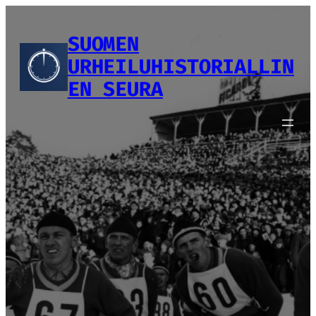
Siirry
sisältöön
SUOMEN
URHEILUHISTORIALLIN
EN SEURA