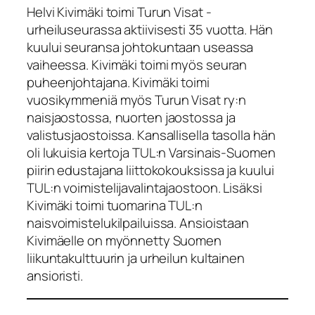
Helvi Kivimäki toimi Turun Visat -
urheiluseurassa aktiivisesti 35 vuotta. Hän
kuului seuransa johtokuntaan useassa
vaiheessa. Kivimäki toimi myös seuran
puheenjohtajana. Kivimäki toimi
vuosikymmeniä myös Turun Visat ry:n
naisjaostossa, nuorten jaostossa ja
valistusjaostoissa. Kansallisella tasolla hän
oli lukuisia kertoja TUL:n Varsinais-Suomen
piirin edustajana liittokokouksissa ja kuului
TUL:n voimistelijavalintajaostoon. Lisäksi
Kivimäki toimi tuomarina TUL:n
naisvoimistelukilpailuissa. Ansioistaan
Kivimäelle on myönnetty Suomen
liikuntakulttuurin ja urheilun kultainen
ansioristi.