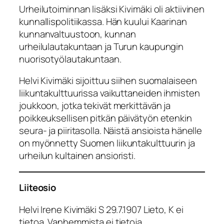
Urheilutoiminnan lisäksi Kivimäki oli aktiivinen
kunnallispolitiikassa. Hän kuului Kaarinan
kunnanvaltuustoon, kunnan
urheilulautakuntaan ja Turun kaupungin
nuorisotyölautakuntaan.
Helvi Kivimäki sijoittuu siihen suomalaiseen
liikuntakulttuurissa vaikuttaneiden ihmisten
joukkoon, jotka tekivät merkittävän ja
poikkeuksellisen pitkän päivätyön etenkin
seura- ja piiritasolla. Näistä ansioista hänelle
on myönnetty Suomen liikuntakulttuurin ja
urheilun kultainen ansioristi.
Liiteosio
Helvi Irene Kivimäki S 29.7.1907 Lieto, K ei
tietoa. Vanhemmista ei tietoja.