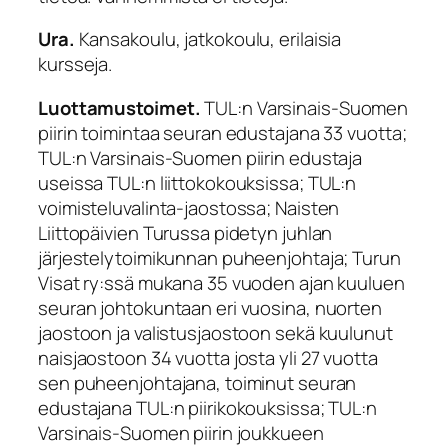
Ura.
Kansakoulu, jatkokoulu, erilaisia
kursseja.
Luottamustoimet.
TUL:n Varsinais-Suomen
piirin toimintaa seuran edustajana 33 vuotta;
TUL:n Varsinais-Suomen piirin edustaja
useissa TUL:n liittokokouksissa; TUL:n
voimisteluvalinta-jaostossa; Naisten
Liittopäivien Turussa pidetyn juhlan
järjestelytoimikunnan puheenjohtaja; Turun
Visat ry:ssä mukana 35 vuoden ajan kuuluen
seuran johtokuntaan eri vuosina, nuorten
jaostoon ja valistusjaostoon sekä kuulunut
naisjaostoon 34 vuotta josta yli 27 vuotta
sen puheenjohtajana, toiminut seuran
edustajana TUL:n piirikokouksissa; TUL:n
Varsinais-Suomen piirin joukkueen