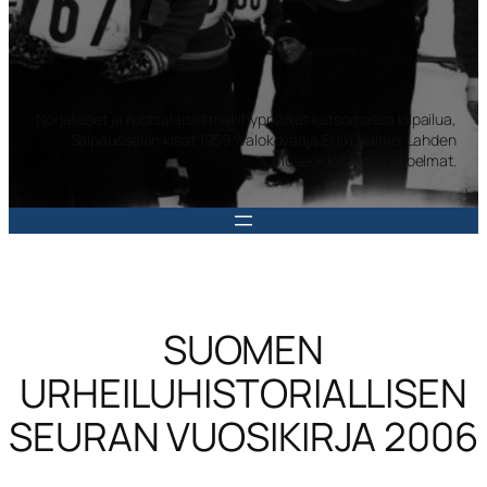
Norjalaiset ja ruotsalaiset mäkihyppääjät katsomassa kilpailua,
Salpausselän kisat 1959. Valokuvaaja Erkki Halme. Lahden
museoiden kuvakokoelmat.
SUOMEN
URHEILUHISTORIALLISEN
SEURAN VUOSIKIRJA 2006