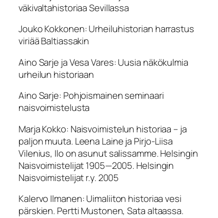
väkivaltahistoriaa Sevillassa
Jouko Kokkonen:
Urheiluhistorian harrastus
viriää Baltiassakin
Aino Sarje ja Vesa Vares:
Uusia näkökulmia
urheilun historiaan
Aino Sarje:
Pohjoismainen seminaari
naisvoimistelusta
Marja Kokko:
Naisvoimistelun historiaa – ja
paljon muuta. Leena Laine ja Pirjo-Liisa
Vilenius,
Ilo on asunut salissamme. Helsingin
Naisvoimistelijat 1905—2005
. Helsingin
Naisvoimistelijat r.y. 2005
Kalervo Ilmanen:
Uimaliiton historiaa vesi
pärskien. Pertti Mustonen,
Sata altaassa.