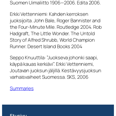
Suomen Uimaliitto 1906—2006
. Edita 2006.
Erkki Vettenniemi:
Kahden kerroksen
juoksijoita. John Bale,
Roger Bannister and
the Four-Minute Mile
. Routledge 2004. Rob
Hadgraft,
The Little Wonder. The Untold
Story of Alfred Shrubb, World Champion
Runner
. Desert Island Books 2004
Seppo Knuuttila:
”Juokseva johonki saapi,
käypä kauas kerkiävi”. Erkki Vettenniemi,
Joutavan juoksun jäljillä. Kestävyysjuoksun
varhaisvaiheet Suomessa
. SKS, 2006
Summaries
Etusivu