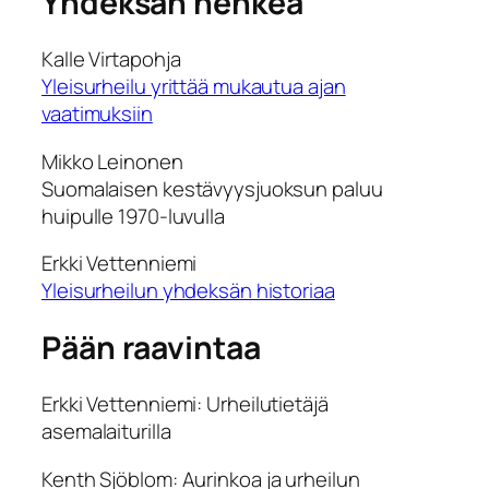
Yhdeksän henkeä
Kalle Virtapohja
Yleisurheilu yrittää mukautua ajan
vaatimuksiin
Mikko Leinonen
Suomalaisen kestävyysjuoksun paluu
huipulle 1970-luvulla
Erkki Vettenniemi
Yleisurheilun yhdeksän historiaa
Pään raavintaa
Erkki Vettenniemi:
Urheilutietäjä
asemalaiturilla
Kenth Sjöblom:
Aurinkoa ja urheilun