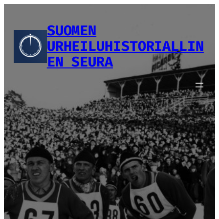
Siirry
sisältöön
SUOMEN
URHEILUHISTORIALLIN
EN SEURA