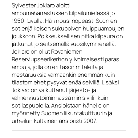
Sylvester Jokiaro aloitti
ampumaharrastuksen kilpailumielessä jo
1950-luvulla. Hän nousi nopeasti Suomen
sotienjälkeisen sukupolven huippuampujien
joukkoon. Poikkeuksellisen pitkä kilpaura on
jatkunut jo seitsemällä vuosikymmenellä.
Jokiaro on ollut Rovaniemen
Reserviupseerikerhon ylivoimaisesti paras
ampuja, jolla on eri tason mitaleita ja
mestaruuksia varmaankin enemmän kuin
tilastomiehet pysyvät enää selvillä. Lisäksi
Jokiaro on vaikuttanut järjestö- ja
valmennustoiminnassa niin siviili- kuin
sotilaspuolella. Ansioistaan hänelle on
myönnetty Suomen liikuntakulttuurin ja
urheilun kultainen ansioristi 2007.