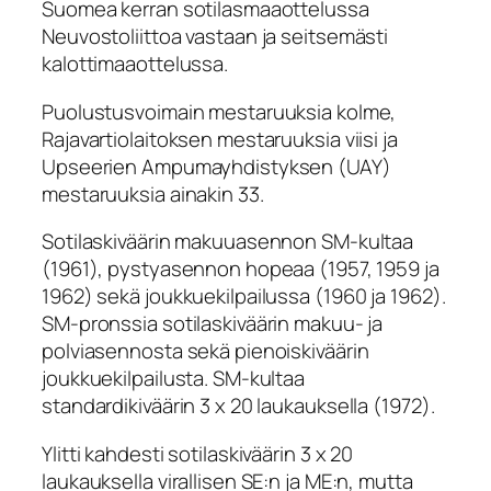
Suomea kerran sotilasmaaottelussa
Neuvostoliittoa vastaan ja seitsemästi
kalottimaaottelussa.
Puolustusvoimain mestaruuksia kolme,
Rajavartiolaitoksen mestaruuksia viisi ja
Upseerien Ampumayhdistyksen (UAY)
mestaruuksia ainakin 33.
Sotilaskiväärin makuuasennon SM-kultaa
(1961), pystyasennon hopeaa (1957, 1959 ja
1962) sekä joukkuekilpailussa (1960 ja 1962).
SM-pronssia sotilaskiväärin makuu- ja
polviasennosta sekä pienoiskiväärin
joukkuekilpailusta. SM-kultaa
standardikiväärin 3 x 20 laukauksella (1972).
Ylitti kahdesti sotilaskiväärin 3 x 20
laukauksella virallisen SE:n ja ME:n, mutta