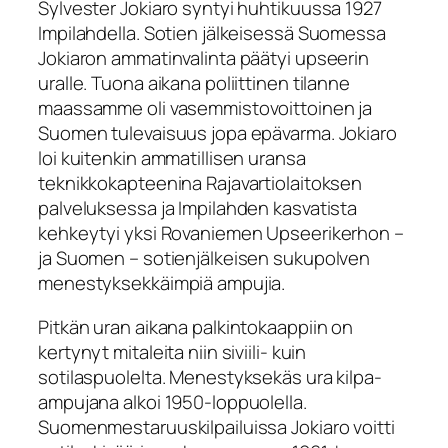
Sylvester Jokiaro syntyi huhtikuussa 1927
Impilahdella. Sotien jälkeisessä Suomessa
Jokiaron ammatinvalinta päätyi upseerin
uralle. Tuona aikana poliittinen tilanne
maassamme oli vasemmistovoittoinen ja
Suomen tulevaisuus jopa epävarma. Jokiaro
loi kuitenkin ammatillisen uransa
teknikkokapteenina Rajavartiolaitoksen
palveluksessa ja Impilahden kasvatista
kehkeytyi yksi Rovaniemen Upseerikerhon –
ja Suomen – sotienjälkeisen sukupolven
menestyksekkäimpiä ampujia.
Pitkän uran aikana palkintokaappiin on
kertynyt mitaleita niin siviili- kuin
sotilaspuolelta. Menestyksekäs ura kilpa-
ampujana alkoi 1950-loppuolella.
Suomenmestaruuskilpailuissa Jokiaro voitti