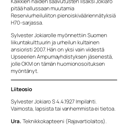
Kaikkien näiden saavutusten lisäksi Jokiaro
pitää hallussaan muutamia
Reserviurheiluliiton pienoiskivääriennätyksiä
H70-sarjassa.
Sylvester Jokiarolle myönnettiin Suomen
liikuntakulttuurin ja urheilun kultainen
ansioristi 2007. Hän on yksi vain viidestä
Upseerien Ampumayhdistyksen jäsenestä,
jolle OKM on tämän huomionosoituksen
myöntänyt.
Liiteosio
Sylvester Jokiaro S 4.4.1927 Impilahti.
Vaimosta, lapsista tai vanhemmista ei tietoa.
Ura.
Teknikkokapteeni (Rajavartiolaitos).