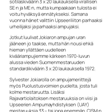
sotilaskiväärin 3 x 20 laukauksella virallisen
SE:n ja ME:n, mutta kumpaakaan tulosta ei
voitu hyväksyä ennätykseksi. Samana
vuonna hänet valittiin Upseeriliiton parhaaksi
urheilijaksi ja parhaaksi ampujaksi.
Jotkut luulivat Jokiaron ampujan uran
jääneen jo taakse, mutta hän nousi ehkä
hieman yllättäen uudelleen
kivääriampujiemme kärkeen 1970-luvun
alussa vieden Suomenmestaruuden
standardikiväärin 3 x 20 laukauksella 1972.
Sylvester Jokiarolla on ampujameriittejä
myös Puolustusvoimien puolelta, josta tuli
kolme mestaruutta. Lisäksi
Rajavartiolaitoksen mestaruuksia on viisi ja
Upseerien Ampumayhdistyksen (UAY)
mestaruuksia 33 – tai jopa enemmän. CISM:n