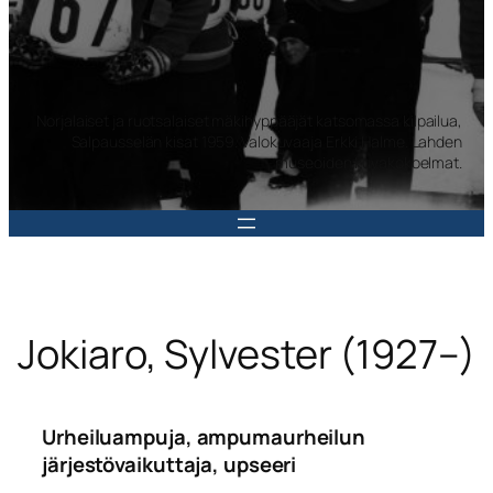
Norjalaiset ja ruotsalaiset mäkihyppääjät katsomassa kilpailua,
Salpausselän kisat 1959. Valokuvaaja Erkki Halme. Lahden
museoiden kuvakokoelmat.
Jokiaro, Sylvester (1927–)
Urheiluampuja, ampumaurheilun
järjestövaikuttaja, upseeri