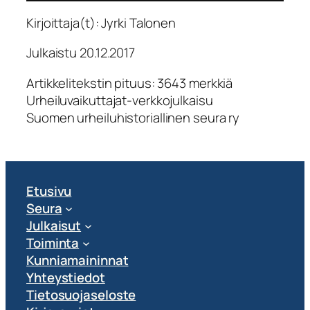
Kirjoittaja(t): Jyrki Talonen
Julkaistu 20.12.2017
Artikkelitekstin pituus: 3643 merkkiä
Urheiluvaikuttajat-verkkojulkaisu
Suomen urheiluhistoriallinen seura ry
Etusivu
Seura
Julkaisut
Toiminta
Kunniamaininnat
Yhteystiedot
Tietosuojaseloste