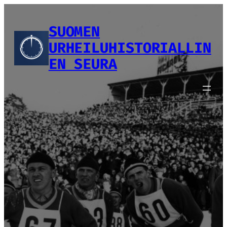
Siirry
sisältöön
SUOMEN
URHEILUHISTORIALLIN
EN SEURA