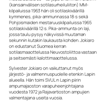
(kansainvälisen sotilasurheiluliiton) MM-
kilpailuissa 1963 hän oli sotilaskiväärillä
kymmenes, pika-ammunnassa 18:s sekä
Pohjoismaiden mestaruuskilpailuissa 1965
sotilaskiväärillä 12:s. Pika-ammunta on laji,
jossa taulu pysyy näkyvissä muutaman
sekunnin kutakin laukausta kohden. Jokiaro
on edustanut Suomea kerran
sotilasmaaottelussa Neuvostoliittoa vastaan
ja seitsemästi kalottimaaottelussa.
Sylvester Jokiaro on vaikuttanut myös
järjestö- ja valmennuspuolelle etenkin Lapin
alueella. Hän toimi SVUL:n Lapin piirin
ampumajaoston varapuheenjohtajana
vuodesta 1972 ja Rajavartioston ampujien
valmentajana useita vuosia.