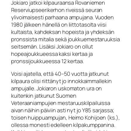
Jokiaro jatkoi kilpauraansa Rovaniemen
Reserviupseerikerhon riveissä seuran
ylivoimaisesti parhaana ampujana. Vuoden
1980 jälkeen hänellä on liittotasolta viisi
kultaista, kahdeksan hopeista ja yhdeksän
pronssista mitalia sekä joukkuemestaruuksia
seitsemän. Lisäksi Jokiaro on ollut
hopeajoukkueessa kaksi kertaa ja
pronssijoukkueessa 12 kertaa.
Voisi ajatella, että 40–50 vuotta jatkunut
kilpaura olisi riittänyt jo innokkaimmallekin
ampujalle. Jokiaron uskomaton ura on
kuitenkin jatkunut Suomen
Veteraaniampujien mestaruuskilpailuissa
aivan näihin päiviin asti nyt jo Y85 sarjassa;
toisen huippuampujan, Heimo Kohijoen (ks.),
ollessa monesti edelleen kilpakumppanina.