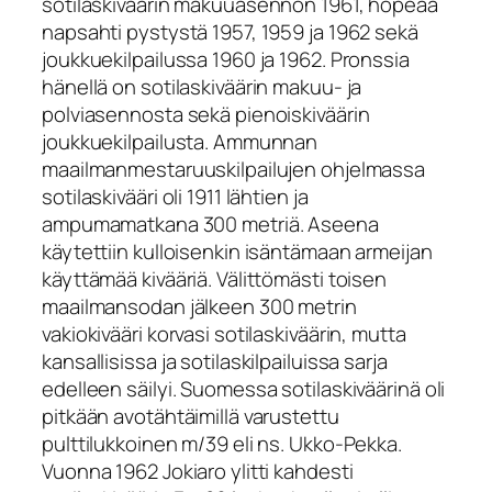
sotilaskiväärin makuuasennon 1961, hopeaa
napsahti pystystä 1957, 1959 ja 1962 sekä
joukkuekilpailussa 1960 ja 1962. Pronssia
hänellä on sotilaskiväärin makuu- ja
polviasennosta sekä pienoiskiväärin
joukkuekilpailusta. Ammunnan
maailmanmestaruuskilpailujen ohjelmassa
sotilaskivääri oli 1911 lähtien ja
ampumamatkana 300 metriä. Aseena
käytettiin kulloisenkin isäntämaan armeijan
käyttämää kivääriä. Välittömästi toisen
maailmansodan jälkeen 300 metrin
vakiokivääri korvasi sotilaskiväärin, mutta
kansallisissa ja sotilaskilpailuissa sarja
edelleen säilyi. Suomessa sotilaskiväärinä oli
pitkään avotähtäimillä varustettu
pulttilukkoinen m/39 eli ns. Ukko-Pekka.
Vuonna 1962 Jokiaro ylitti kahdesti