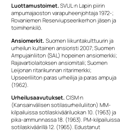
Luottamustoimet.
SVUL:n Lapin piirin
ampumajaoston varapuheenjohtaja 1972-;
Rovaniemen Reserviupseerikerhon jäsen ja
toimihenkilö.
Ansiomerkit.
Suomen liikuntakulttuurin ja
urheilun kultainen ansioristi 2007; Suomen
Ampujainliiton (SAL) hopeinen ansiomerkki;
Rajavartiolaitoksen ansiomitali; Suomen
Leijonan ritarikunnan ritarimerkki;
Upseeriliiton paras urheilija ja paras ampuja
(1962).
Urheilusaavutukset.
CISM:n
(Kansainvälisen sotilasurheiluliiton) MM-
kilpailuissa sotilaskivääriluokan 10. (1963) ja
pika-ammunnassa 18. (1963). PM-kilpailuissa
sotilaskiväärillä 12. (1965). Edustanut