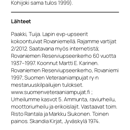
Kohijoki sama tulos 1999).
Lähteet
Paakki, Tuija. Lapin evp-upseerit
kokoontuivat Rovaniemellä. Rajamme vartijat
2/2012. Saatavana myös internetistä;
Rovaniemen Reserviupseerikerho 60 vuotta
1937–1997. Koonnut Martti E. Karinen.
Rovaniemen Reserviupseerikerho, Rovaniemi
1997; Suomen Veteraaniampujat ry:n
mestaruuskilpailujen tulokset.
www.suomenveteraaniampujat.fi ;
Urheilumme kasvot 5. Ammunta, raviurheilu,
moottoriurheilu ja erikoislajit. Vastaavat toim.
Risto Rantala ja Markku Siukonen. Toinen
painos. Skandia Kirjat, Jyväskylä 1974.