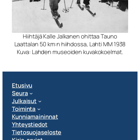
Hiihtäjä Kalle Jalkanen ohittaa Tauno
Laattalan 50 km:n hiihdossa, Lahti MM 1938
Kuva: Lahden museoiden kuvakokoelmat.
Etusivu
Seura
Julkaisut
Toiminta
Kunniamaininnat
Yhteystiedot
Tietosuojaseloste
Kirja-arviot