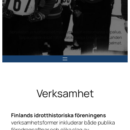
Norjalaiset ja ruotsalaiset mäkihyppääjät katsomassa kilpailua,
Salpausselän kisat 1959. Valokuvaaja Erkki Halme. Lahden
museoiden kuvakokoelmat.
Verksamhet
Finlands idrotthistoriska föreningens
verksamhetsformer inkluderar både publika
föredragsaftnar och olika slag av