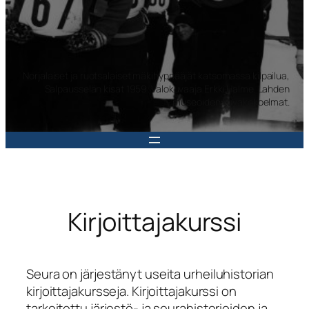
Norjalaiset ja ruotsalaiset mäkihyppääjät katsomassa kilpailua,
Salpausselän kisat 1959. Valokuvaaja Erkki Halme. Lahden
museoiden kuvakokoelmat.
Kirjoittajakurssi
Seura on järjestänyt useita urheiluhistorian
kirjoittajakursseja. Kirjoittajakurssi on
tarkoitettu järjestö- ja seurahistorioiden ja