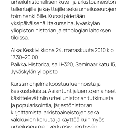
urheiluhistoriallisen kuva- ja arkistoaineiston
tallentajille ja käyttäjille sekä urheiluseurojen
toimihenkilöille. Kurssi pidetään
yksipäiväisenä iltakurssina Jyväskylän
yliopiston historian ja etnologian laitoksen
tiloissa.
Aika: Keskiviikkona 24. marraskuuta 2010 klo
17.30–20.00
Paikka: Historica, sali H320, Seminaarikatu 15,
Jyväskylän yliopisto
Kurssin ohjelma koostuu luennoista ja
keskusteluista. Asiantuntijaluentojen aiheet
käsittelevät niin urheiluhistorian tutkimusta
ja popularisointia, järjestöhistorian
kirjoittamista, arkistoaineistojen sekä
valokuvien keruuta ja käyttöä kuin myös
urheiluseurojen verkkosivujen hyvän