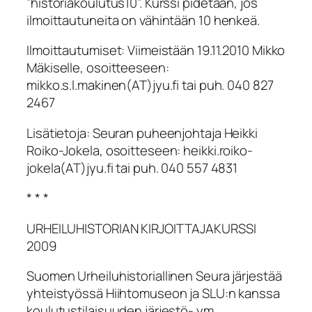
”historiakoulutus10”. Kurssi pidetään, jos
ilmoittautuneita on vähintään 10 henkeä.
Ilmoittautumiset: Viimeistään 19.11.2010 Mikko
Mäkiselle, osoitteeseen:
mikko.s.l.makinen(AT)jyu.fi tai puh. 040 827
2467
Lisätietoja: Seuran puheenjohtaja Heikki
Roiko-Jokela, osoitteseen: heikki.roiko-
jokela(AT)jyu.fi tai puh. 040 557 4831
* * *
URHEILUHISTORIAN KIRJOITTAJAKURSSI
2009
Suomen Urheiluhistoriallinen Seura järjestää
yhteistyössä Hiihtomuseon ja SLU:n kanssa
koulutustilaisuuden järjestö- ym.