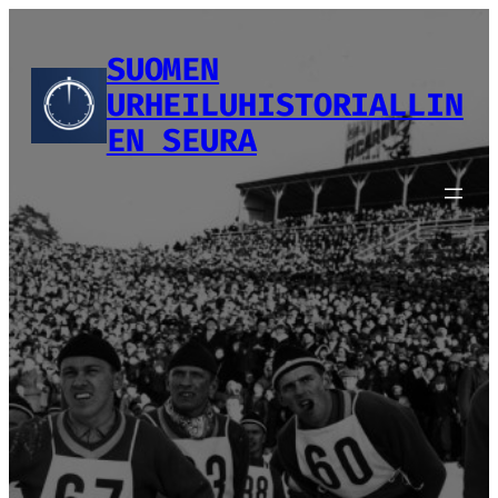
Siirry
sisältöön
SUOMEN
URHEILUHISTORIALLIN
EN SEURA