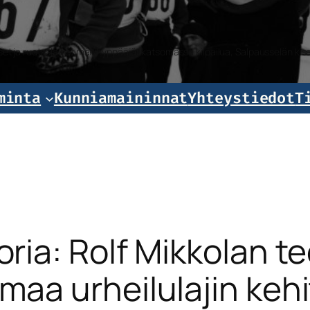
iset ja ruotsalaiset mäkihyppääjät katsomassa kilpailua, Salpausselän k
minta
Kunniamaininnat
Yhteystiedot
T
oria: Rolf Mikkolan t
maa urheilulajin keh