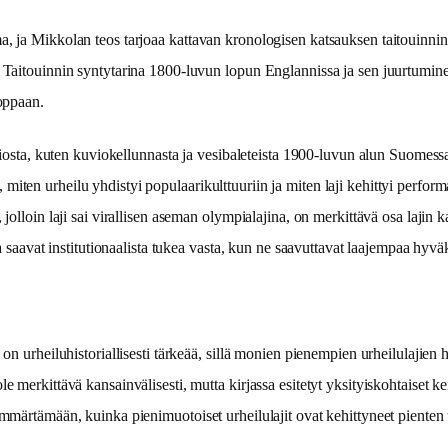
a, ja Mikkolan teos tarjoaa kattavan kronologisen katsauksen taitouinni
n. Taitouinnin syntytarina 1800-luvun lopun Englannissa ja sen juurtumin
ooppaan.
osiosta, kuten kuviokellunnasta ja vesibaleteista 1900-luvun alun Suomessa,
iten urheilu yhdistyi populaarikulttuuriin ja miten laji kehittyi perform
jolloin laji sai virallisen aseman olympialajina, on merkittävä osa lajin k
ja saavat institutionaalista tukea vasta, kun ne saavuttavat laajempaa hyvä
on urheiluhistoriallisesti tärkeää, sillä monien pienempien urheilulajien 
e merkittävä kansainvälisesti, mutta kirjassa esitetyt yksityiskohtaiset 
 ymmärtämään, kuinka pienimuotoiset urheilulajit ovat kehittyneet pienten