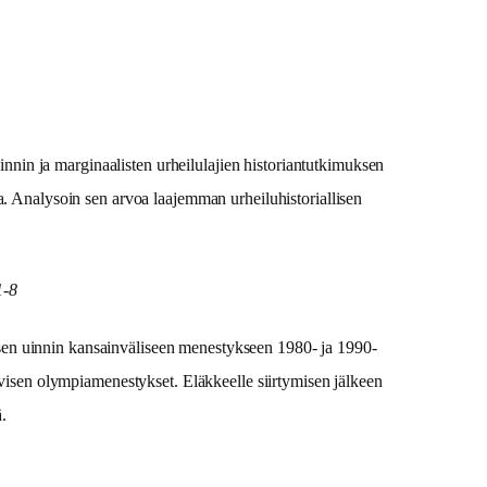
uinnin ja marginaalisten urheilulajien historiantutkimuksen
a. Analysoin sen arvoa laajemman urheiluhistoriallisen
1-8
sen uinnin kansainväliseen menestykseen 1980- ja 1990-
ievisen olympiamenestykset. Eläkkeelle siirtymisen jälkeen
.