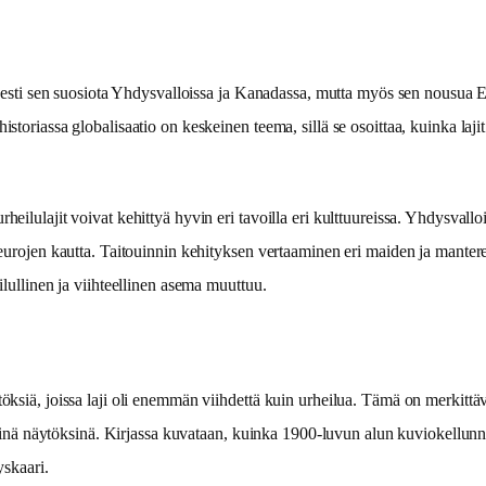
ityisesti sen suosiota Yhdysvalloissa ja Kanadassa, mutta myös sen nousu
storiassa globalisaatio on keskeinen teema, sillä se osoittaa, kuinka laji
rheilulajit voivat kehittyä hyvin eri tavoilla eri kulttuureissa. Yhdysval
seurojen kautta. Taitouinnin kehityksen vertaaminen eri maiden ja mantereid
ilullinen ja viihteellinen asema muuttuu.
öksiä, joissa laji oli enemmän viihdettä kuin urheilua. Tämä on merkittäv
tävinä näytöksinä. Kirjassa kuvataan, kuinka 1900-luvun alun kuviokellunnat
yskaari.