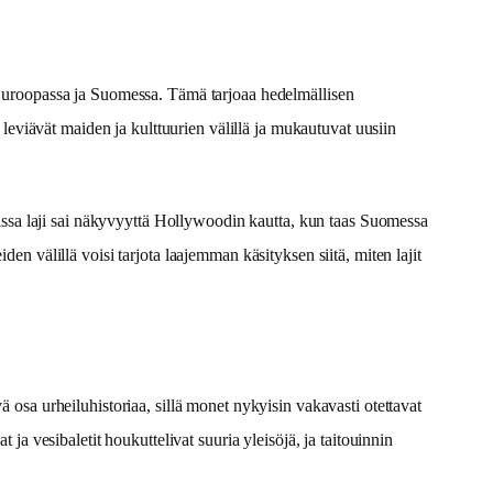
a Euroopassa ja Suomessa. Tämä tarjoaa hedelmällisen
t leviävät maiden ja kulttuurien välillä ja mukautuvat uusiin
loissa laji sai näkyvyyttä Hollywoodin kautta, kun taas Suomessa
en välillä voisi tarjota laajemman käsityksen siitä, miten lajit
ä osa urheiluhistoriaa, sillä monet nykyisin vakavasti otettavat
 ja vesibaletit houkuttelivat suuria yleisöjä, ja taitouinnin