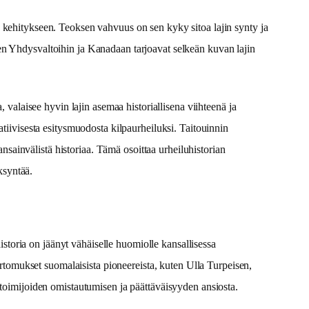
n kehitykseen. Teoksen vahvuus on sen kyky sitoa lajin synty ja
en Yhdysvaltoihin ja Kanadaan tarjoavat selkeän kuvan lajin
 valaisee hyvin lajin asemaa historiallisena viihteenä ja
atiivisesta esitysmuodosta kilpaurheiluksi. Taitouinnin
ansainvälistä historiaa. Tämä osoittaa urheiluhistorian
ksyntää.
historia on jäänyt vähäiselle huomiolle kansallisessa
kertomukset suomalaisista pioneereista, kuten Ulla Turpeisen,
 toimijoiden omistautumisen ja päättäväisyyden ansiosta.