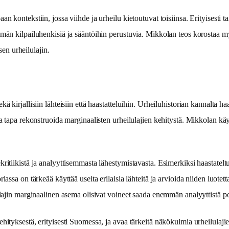
 kontekstiin, jossa viihde ja urheilu kietoutuvat toisiinsa. Erityisesti t
män kilpailuhenkisiä ja sääntöihin perustuvia. Mikkolan teos korostaa myö
sen urheilulajin.
kirjallisiin lähteisiin että haastatteluihin. Urheiluhistorian kannalta haast
a tapa rekonstruoida marginaalisten urheilulajien kehitystä. Mikkolan käyt
kritiikistä ja analyyttisemmasta lähestymistavasta. Esimerkiksi haastate
ssa on tärkeää käyttää useita erilaisia lähteitä ja arvioida niiden luotetta
 lajin marginaalinen asema olisivat voineet saada enemmän analyyttistä p
hityksestä, erityisesti Suomessa, ja avaa tärkeitä näkökulmia urheilulajie