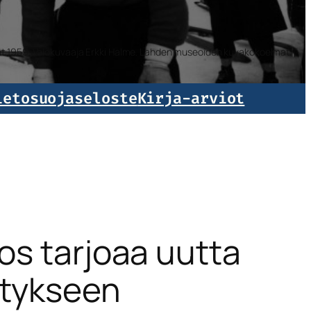
isat 1959. Valokuvaaja Erkki Halme. Lahden museoiden kuvakokoelmat.
ietosuojaseloste
Kirja-arviot
eos tarjoaa uutta
itykseen