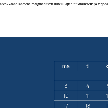
arvokkaana lähteenä marginaalisten urheilulajien tutkimukselle ja tarjoaa
ma
ti
3
4
10
11
17
18