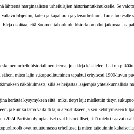
 lähteenä marginaalisten urheilulajien historiantutkimukselle. Se valottaa
altavirtalajeihin, kuten jalkapalloon ja yleisurheiluun. Tämä tuo esille s
Kirja osoittaa, että Suomen taitouinnin historia on ollut jatkuvaa tasapa
skeinen urheiluhistoriallinen teema, jota kirja käsittelee. Laji on pitkään
iihen, miten lajin sukupuolittuminen tapahtui erityisesti 1900-luvun puol
utkimuksen näkökulmasta, sillä se heijastaa laajempia yhteiskunnallisia m
a herättää kysymyksen siitä, miksi tietyt lajit miellettiin tietyn sukupu
uuteen, ja kuinka tämä vaikutti lajin arvostukseen ja sen kehittymiseen kilp
n 2024 Pariisin olympialaiset ovat historialliset, sillä miehet saavat osa
upuoliroolit ovat muuttumassa urheilussa ja miten taitouinnin kaltaiset la