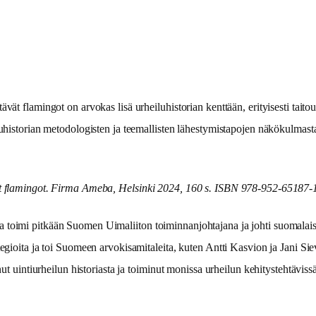
vät flamingot on arvokas lisä urheiluhistorian kenttään, erityisesti taito
iluhistorian metodologisten ja teemallisten lähestymistapojen näkökulmast
vät flamingot. Firma Ameba, Helsinki 2024, 160 s. ISBN 978-952-65187-
a toimi pitkään Suomen Uimaliiton toiminnanjohtajana ja johti suomalai
tegioita ja toi Suomeen arvokisamitaleita, kuten Antti Kasvion ja Jani S
nut uintiurheilun historiasta ja toiminut monissa urheilun kehitystehtävissä