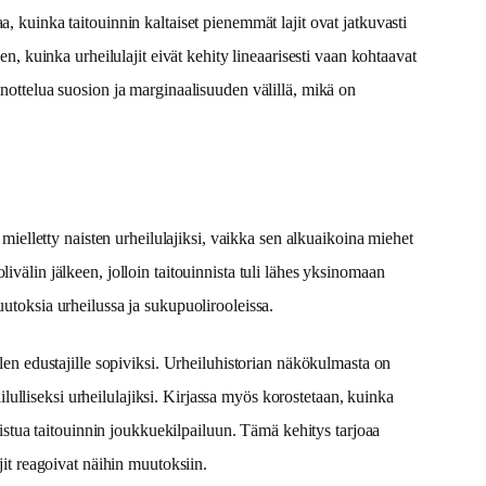
, kuinka taitouinnin kaltaiset pienemmät lajit ovat jatkuvasti
en, kuinka urheilulajit eivät kehity lineaarisesti vaan kohtaavat
inottelua suosion ja marginaalisuuden välillä, mikä on
 mielletty naisten urheilulajiksi, vaikka sen alkuaikoina miehet
ivälin jälkeen, jolloin taitouinnista tuli lähes yksinomaan
uutoksia urheilussa ja sukupuolirooleissa.
olen edustajille sopiviksi. Urheiluhistorian näkökulmasta on
ailulliseksi urheilulajiksi. Kirjassa myös korostetaan, kuinka
llistua taitouinnin joukkuekilpailuun. Tämä kehitys tarjoaa
jit reagoivat näihin muutoksiin.