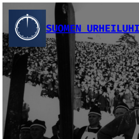
Siirry
sisältöön
SUOMEN URHEILUH