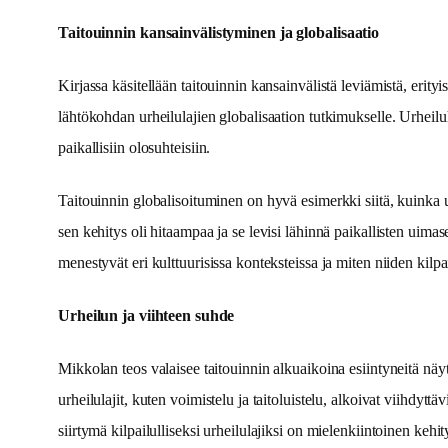
Taitouinnin kansainvälistyminen ja globalisaatio
Kirjassa käsitellään taitouinnin kansainvälistä leviämistä, er
lähtökohdan urheilulajien globalisaation tutkimukselle. Urheiluhi
paikallisiin olosuhteisiin.
Taitouinnin globalisoituminen on hyvä esimerkki siitä, kuinka u
sen kehitys oli hitaampaa ja se levisi lähinnä paikallisten uima
menestyvät eri kulttuurisissa konteksteissa ja miten niiden kilpa
Urheilun ja viihteen suhde
Mikkolan teos valaisee taitouinnin alkuaikoina esiintyneitä näyt
urheilulajit, kuten voimistelu ja taitoluistelu, alkoivat viihdyt
siirtymä kilpailulliseksi urheilulajiksi on mielenkiintoinen kehit