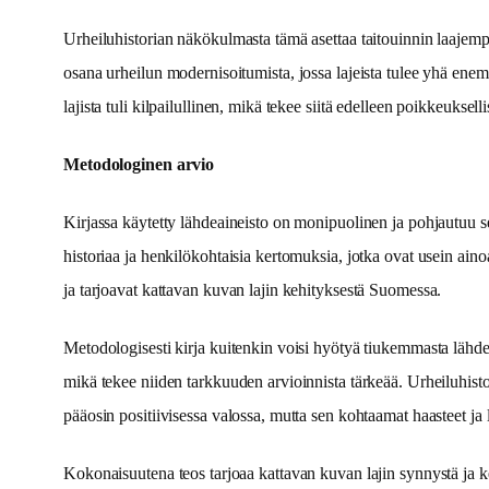
Urheiluhistorian näkökulmasta tämä asettaa taitouinnin laajempaan
osana urheilun modernisoitumista, jossa lajeista tulee yhä enem
lajista tuli kilpailullinen, mikä tekee siitä edelleen poikkeukselli
Metodologinen arvio
Kirjassa käytetty lähdeaineisto on monipuolinen ja pohjautuu sekä 
historiaa ja henkilökohtaisia kertomuksia, jotka ovat usein aino
ja tarjoavat kattavan kuvan lajin kehityksestä Suomessa.
Metodologisesti kirja kuitenkin voisi hyötyä tiukemmasta lähde
mikä tekee niiden tarkkuuden arvioinnista tärkeää. Urheiluhistoria
pääosin positiivisessa valossa, mutta sen kohtaamat haasteet ja
Kokonaisuutena teos tarjoaa kattavan kuvan lajin synnystä ja ke