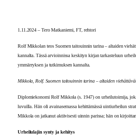
1.11.2024 – Tero Matkaniemi, FT, rehtori
Rolf Mikkolan teos Suomen taitouinnin tarina – altaiden viehättä
kannalta. Tässä arvioinnissa keskityn kirjan tarkasteluun urhe
ymmärryksen ja tutkimuksen kannalta.
Mikkola, Rolf. Suomen taitouinnin tarina – altaiden viehättä
Diplomiekonomi Rolf Mikkola (s. 1947) on urheilutoimija, jok
luvuilla. Hän oli avainasemassa kehittämässä uintiurheilun stra
Mikkola on jatkanut aktiivisesti uinnin parissa; hän on kirjoitta
Urheilulajin synty ja kehitys