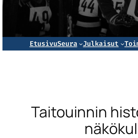
Norjala
Etusivu
Seura
Julkaisut
Toi
Taitouinnin hist
näkökul