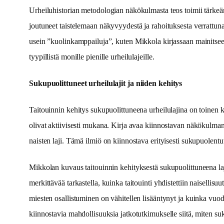
Urheiluhistorian metodologian näkökulmasta teos toimii tärkeänä
joutuneet taistelemaan näkyvyydestä ja rahoituksesta verrattuna v
usein ”kuolinkamppailuja”, kuten Mikkola kirjassaan mainitsee. 
tyypillistä monille pienille urheilulajeille.
Sukupuolittuneet urheilulajit ja niiden kehitys
Taitouinnin kehitys sukupuolittuneena urheilulajina on toinen ke
olivat aktiivisesti mukana. Kirja avaa kiinnostavan näkökulman s
naisten laji. Tämä ilmiö on kiinnostava erityisesti sukupuolent
Mikkolan kuvaus taitouinnin kehityksestä sukupuolittuneena lajin
merkittävää tarkastella, kuinka taitouinti yhdistettiin naisellis
miesten osallistuminen on vähitellen lisääntynyt ja kuinka vuode
kiinnostavia mahdollisuuksia jatkotutkimukselle siitä, miten suk