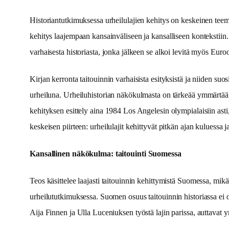
Historiantutkimuksessa urheilulajien kehitys on keskeinen teem
kehitys laajempaan kansainväliseen ja kansalliseen kontekstii
varhaisesta historiasta, jonka jälkeen se alkoi levitä myös Eur
Kirjan kerronta taitouinnin varhaisista esityksistä ja niiden su
urheiluna. Urheiluhistorian näkökulmasta on tärkeää ymmärtää, m
kehityksen esittely aina 1984 Los Angelesin olympialaisiin asti, 
keskeisen piirteen: urheilulajit kehittyvät pitkän ajan kuluessa 
Kansallinen näkökulma: taitouinti Suomessa
Teos käsittelee laajasti taitouinnin kehittymistä Suomessa, mikä 
urheilututkimuksessa. Suomen osuus taitouinnin historiassa ei ol
Aija Finnen ja Ulla Luceniuksen työstä lajin parissa, auttavat