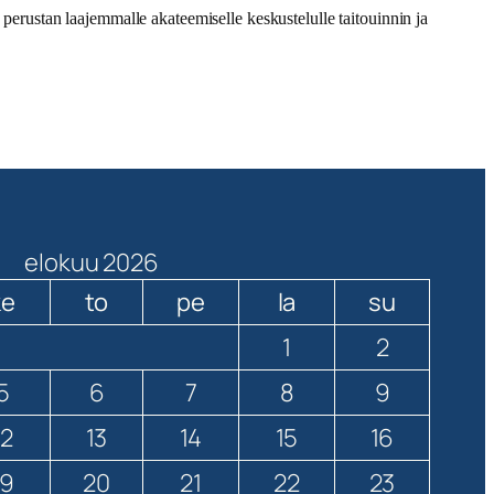
 perustan laajemmalle akateemiselle keskustelulle taitouinnin ja
elokuu 2026
ke
to
pe
la
su
1
2
5
6
7
8
9
12
13
14
15
16
19
20
21
22
23