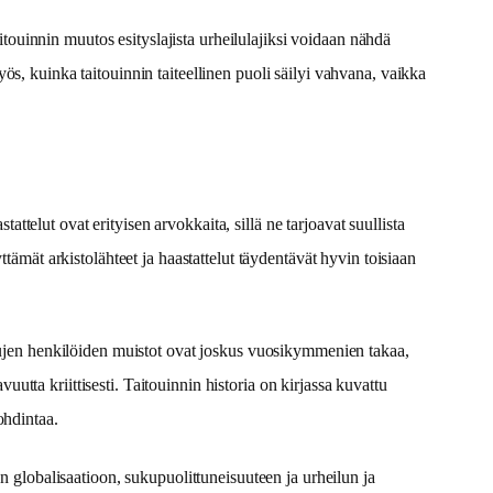
aitouinnin muutos esityslajista urheilulajiksi voidaan nähdä
s, kuinka taitouinnin taiteellinen puoli säilyi vahvana, vaikka
attelut ovat erityisen arvokkaita, sillä ne tarjoavat suullista
tämät arkistolähteet ja haastattelut täydentävät hyvin toisiaan
ltujen henkilöiden muistot ovat joskus vuosikymmenien takaa,
vuutta kriittisesti. Taitouinnin historia on kirjassa kuvattu
ohdintaa.
n globalisaatioon, sukupuolittuneisuuteen ja urheilun ja