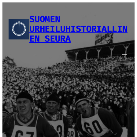
Siirry
sisältöön
SUOMEN
URHEILUHISTORIALLIN
EN SEURA