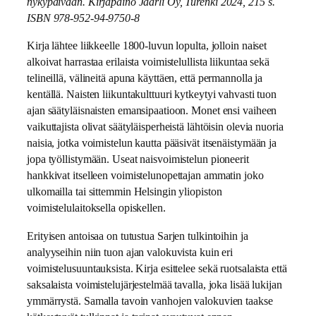
nykypäivään. Kirjapaino Jaarli Oy, Turenki 2024, 215 s.
ISBN 978-952-94-9750-8
Kirja lähtee liikkeelle 1800-luvun lopulta, jolloin naiset
alkoivat harrastaa erilaista voimistelullista liikuntaa sekä
telineillä, välineitä apuna käyttäen, että permannolla ja
kentällä. Naisten liikuntakulttuuri kytkeytyi vahvasti tuon
ajan säätyläisnaisten emansipaatioon. Monet ensi vaiheen
vaikuttajista olivat säätyläisperheistä lähtöisin olevia nuoria
naisia, jotka voimistelun kautta pääsivät itsenäistymään ja
jopa työllistymään. Useat naisvoimistelun pioneerit
hankkivat itselleen voimistelunopettajan ammatin joko
ulkomailla tai sittemmin Helsingin yliopiston
voimistelulaitoksella opiskellen.
Erityisen antoisaa on tutustua Sarjen tulkintoihin ja
analyyseihin niin tuon ajan valokuvista kuin eri
voimistelusuuntauksista. Kirja esittelee sekä ruotsalaista että
saksalaista voimistelujärjestelmää tavalla, joka lisää lukijan
ymmärrystä. Samalla tavoin vanhojen valokuvien taakse