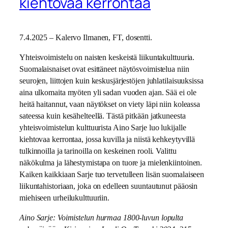
kiehtovaa kerrontaa
7.4.2025 – Kalervo Ilmanen, FT, dosentti.
Yhteisvoimistelu on naisten keskeistä liikuntakulttuuria.
Suomalaisnaiset ovat esittäneet näytösvoimistelua niin
seurojen, liittojen kuin keskusjärjestöjen juhlatilaisuuksissa
aina ulkomaita myöten yli sadan vuoden ajan. Sää ei ole
heitä haitannut, vaan näytökset on viety läpi niin koleassa
sateessa kuin kesähelteellä. Tästä pitkään jatkuneesta
yhteisvoimistelun kulttuurista Aino Sarje luo lukijalle
kiehtovaa kerrontaa, jossa kuvilla ja niistä kehkeytyvillä
tulkinnoilla ja tarinoilla on keskeinen rooli. Valittu
näkökulma ja lähestymistapa on tuore ja mielenkiintoinen.
Kaiken kaikkiaan Sarje tuo tervetulleen lisän suomalaiseen
liikuntahistoriaan, joka on edelleen suuntautunut pääosin
miehiseen urheilukulttuuriin.
Aino Sarje: Voimistelun hurmaa 1800-luvun lopulta