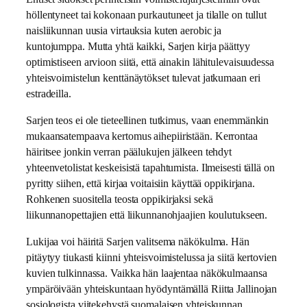
höllentyneet tai kokonaan purkautuneet ja tilalle on tullut
naisliikunnan uusia virtauksia kuten aerobic ja
kuntojumppa. Mutta yhtä kaikki, Sarjen kirja päättyy
optimistiseen arvioon siitä, että ainakin lähitulevaisuudessa
yhteisvoimistelun kenttänäytökset tulevat jatkumaan eri
estradeilla.
Sarjen teos ei ole tieteellinen tutkimus, vaan enemmänkin
mukaansatempaava kertomus aihepiiristään. Kerrontaa
häiritsee jonkin verran päälukujen jälkeen tehdyt
yhteenvetolistat keskeisistä tapahtumista. Ilmeisesti tällä on
pyritty siihen, että kirjaa voitaisiin käyttää oppikirjana.
Rohkenen suositella teosta oppikirjaksi sekä
liikunnanopettajien että liikunnanohjaajien koulutukseen.
Lukijaa voi häiritä Sarjen valitsema näkökulma. Hän
pitäytyy tiukasti kiinni yhteisvoimistelussa ja siitä kertovien
kuvien tulkinnassa. Vaikka hän laajentaa näkökulmaansa
ympäröivään yhteiskuntaan hyödyntämällä Riitta Jallinojan
sosiologista viitekehystä suomalaisen yhteiskunnan