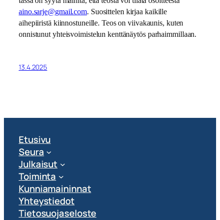
tässä on syytä mainita, että teosta voi tilata osoitteesta
aino.sarje@gmail.com
. Suosittelen kirjaa kaikille
aihepiiristä kiinnostuneille. Teos on viivakaunis, kuten
onnistunut yhteisvoimistelun kenttänäytös parhaimmillaan.
13.4.2025
Etusivu
Seura
Julkaisut
Toiminta
Kunniamaininnat
Yhteystiedot
Tietosuojaseloste