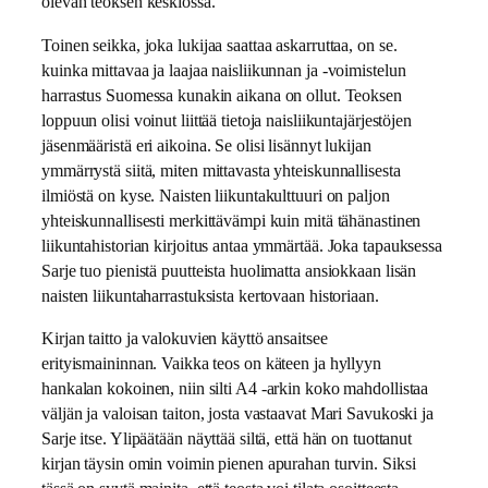
olevan teoksen keskiössä.
Toinen seikka, joka lukijaa saattaa askarruttaa, on se.
kuinka mittavaa ja laajaa naisliikunnan ja -voimistelun
harrastus Suomessa kunakin aikana on ollut. Teoksen
loppuun olisi voinut liittää tietoja naisliikuntajärjestöjen
jäsenmääristä eri aikoina. Se olisi lisännyt lukijan
ymmärrystä siitä, miten mittavasta yhteiskunnallisesta
ilmiöstä on kyse. Naisten liikuntakulttuuri on paljon
yhteiskunnallisesti merkittävämpi kuin mitä tähänastinen
liikuntahistorian kirjoitus antaa ymmärtää. Joka tapauksessa
Sarje tuo pienistä puutteista huolimatta ansiokkaan lisän
naisten liikuntaharrastuksista kertovaan historiaan.
Kirjan taitto ja valokuvien käyttö ansaitsee
erityismaininnan. Vaikka teos on käteen ja hyllyyn
hankalan kokoinen, niin silti A4 -arkin koko mahdollistaa
väljän ja valoisan taiton, josta vastaavat Mari Savukoski ja
Sarje itse. Ylipäätään näyttää siltä, että hän on tuottanut
kirjan täysin omin voimin pienen apurahan turvin. Siksi