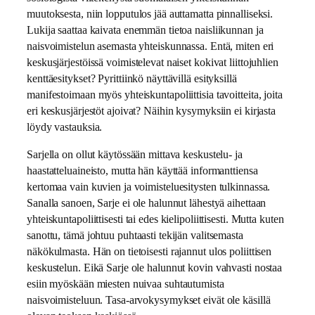
muutoksesta, niin lopputulos jää auttamatta pinnalliseksi.
Lukija saattaa kaivata enemmän tietoa naisliikunnan ja
naisvoimistelun asemasta yhteiskunnassa. Entä, miten eri
keskusjärjestöissä voimistelevat naiset kokivat liittojuhlien
kenttäesitykset? Pyrittiinkö näyttävillä esityksillä
manifestoimaan myös yhteiskuntapoliittisia tavoitteita, joita
eri keskusjärjestöt ajoivat? Näihin kysymyksiin ei kirjasta
löydy vastauksia.
Sarjella on ollut käytössään mittava keskustelu- ja
haastatteluaineisto, mutta hän käyttää informanttiensa
kertomaa vain kuvien ja voimisteluesitysten tulkinnassa.
Sanalla sanoen, Sarje ei ole halunnut lähestyä aihettaan
yhteiskuntapoliittisesti tai edes kielipoliittisesti. Mutta kuten
sanottu, tämä johtuu puhtaasti tekijän valitsemasta
näkökulmasta. Hän on tietoisesti rajannut ulos poliittisen
keskustelun. Eikä Sarje ole halunnut kovin vahvasti nostaa
esiin myöskään miesten nuivaa suhtautumista
naisvoimisteluun. Tasa-arvokysymykset eivät ole käsillä