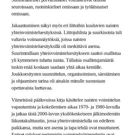
seuroissaan, ruotsinkieliset omissaan ja työläisnaiset
omissaan.
Jakaantuminen näkyi myös eri liittoihin kuuluvien naisten
yhteisvoimisteluesityksissä. Liittojuhlista ja suurkisoista tuli
valtavia voimannäytöksiä, joissa naisten
yhteisvoimisteluesityksillä oli merkittävä asema.
Suurimmillaan yhteisvoimisteluesitykseen saattoi osallistua
yli kymmenen tuhatta naista. Tällaisia osallistujamääriä
tuskin enää koskaan saadaan yhtä aikaa kentälle.
Joukkoesitysten suunnittelun, organisoimisen, säestämisen
ja ohjaamisen tarina oli ainakin minulle suorastaan
opettavaista luettavaa.
Viimeisissä pääluvuissa kirja käsittelee naisten voimistelun
vapautumista ja kokeilemisen aikaa 1970- ja 1980-luvuilla
ja jatkaa tästä 2000-luvun yksilökeskeiseen jälkimoderniin
liikuntakulttuuriin, jossa yhteisvoimistelulla on edelleen
paikkansa, mutta sen asema ja tapa tehdä ovat muuttuneet.
Entiset sidokset perinteisiin voimistelujärjestelmiin ovat