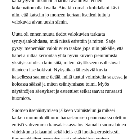
kätkeytyvät tulkinnat ja tarinat avautuvat ennen
kokemattomalla tavalla. Ainakin omalla kohdallani kävi
niin, että katselin jo moneen kertaan itselleni tuttuja
valokuvia aivan uusin silmin.
Uutta oli ennen muuta tiedot valokuvien tarkasta
syntyajankohdasta, mitä niissä esitettiin ja miten. Sarje
pystyi menemään valokuvien taakse jopa niin pitkälle, että
hänellä riittää kerrontaa yhtä hyvin kuvien pienimmistä
yksityiskohdista kuin siitä, miten näytökseen osallistuvat
tilanteen itse kokivat. Nykyaikaa lähestyviä kuvia
katsellessa saamme tietää, miltä tuntui voimistella sateessa ja
koleassa säässä ja miten esiintymisasu toimi. Myös
näytäntöjen säestykset ja esteettiset seikat saavat runsaasti
huomiota.
Suomen itsenäistymisen jälkeen voimistelun ja miksei
kaiken ruumiinkulttuurin harrastamisen päämääräksi otettiin
entistä vahvemmin kansalaiskasvatus. Samalla suomalainen
yhteiskunta jakaantui sekä kieli- että luokkaperusteisesti.
Suomenkieliset porvarisnaiset voimistelivat omissa