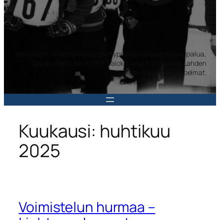
Norjalaiset ja ruotsalaiset mäkihyppääjät katsomassa kilpailua,
Salpausselän kisat 1959. Valokuvaaja Erkki Halme. Lahden
museoiden kuvakokoelmat.
Kuukausi:
huhtikuu
2025
Voimistelun hurmaa –