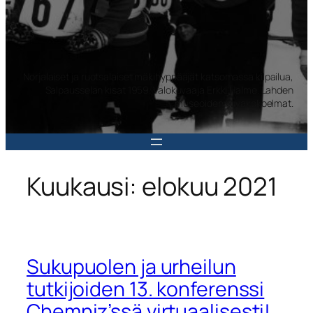
Norjalaiset ja ruotsalaiset mäkihyppääjät katsomassa kilpailua,
Salpausselän kisat 1959. Valokuvaaja Erkki Halme. Lahden
museoiden kuvakokoelmat.
Kuukausi:
elokuu 2021
Sukupuolen ja urheilun
tutkijoiden 13. konferenssi
Chemniz’ssä virtuaalisesti!