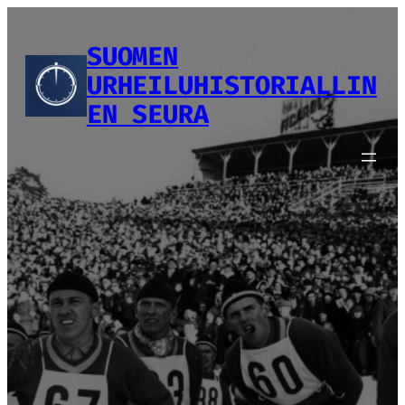
Siirry
sisältöön
SUOMEN
URHEILUHISTORIALLIN
EN SEURA