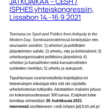
JATKOAIKAA – CESH /
ISPHES yhteiskongressiin,
Lissabon 14.-16.9.2021
Teemana on
Sport and Politics from Antiquity to the
Modern Day
. Seminaariesitelmissä keskitytään
mm.
seuraaviin asioihin: 1) urheilun ja poliittisten
järjestelmien suhde; 2) urheilu, rotu ja kolonialismi; 3)
urheiluorganisaatiot poliittisina järjestöinä; 4)
urheilun ja kansallisten sekä kansainvälisten
suhteiden merkitys; 5) urheilu ja sukupuoli.
Tapahtumaan ovat tervetulleita kirjoittajiksi eri
tieteenalojen edustajat eikä sitä ole rajoitettu
urheiluhistorian tutkijoille. Abstraktien
maksimi
pituus
on kokonaisuudessaan 300 sanaa.
Esitykset tulee
toimittaa viimeistään
30. huhtikuuta 2021
mennessä
osoitteeseen: cesh.ishpes [at] fcsh.unl.pt