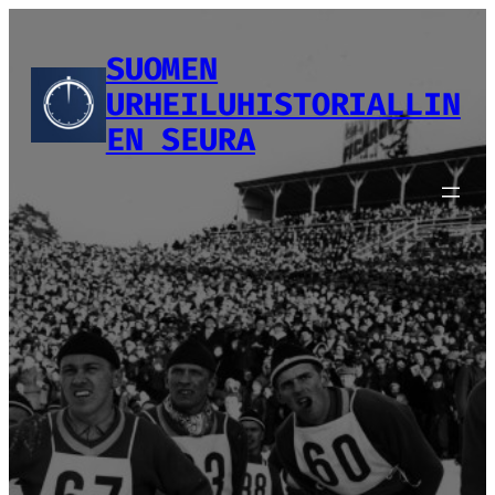
Siirry
sisältöön
SUOMEN
URHEILUHISTORIALLIN
EN SEURA