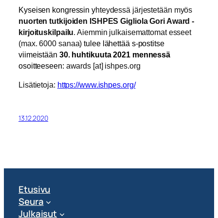
Kyseisen kongressin y
hteydessä järjestetään myös
nuorten tutkijoiden ISHPES Gigliola Gori Award -
kirjoituskilpailu
. Aiemmin julkaisemattomat esseet
(max. 6000 sanaa)
tulee lähettää s-postitse
viimeistään
30. huhtikuuta 2021 mennessä
osoitteeseen:
awards [at] ishpes.org
Lisätietoja:
https://www.ishpes.org/
13.12.2020
Etusivu
Seura
Julkaisut