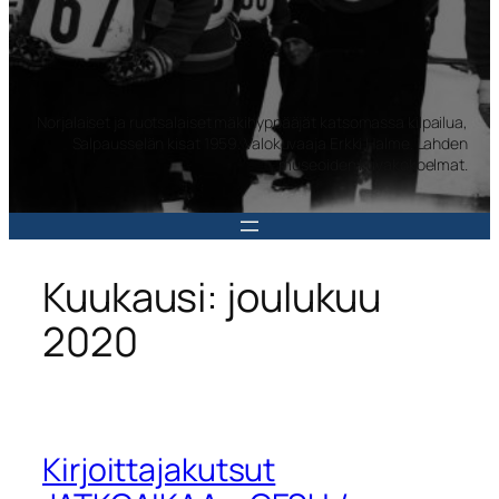
Norjalaiset ja ruotsalaiset mäkihyppääjät katsomassa kilpailua,
Salpausselän kisat 1959. Valokuvaaja Erkki Halme. Lahden
museoiden kuvakokoelmat.
Kuukausi:
joulukuu
2020
Kirjoittajakutsut