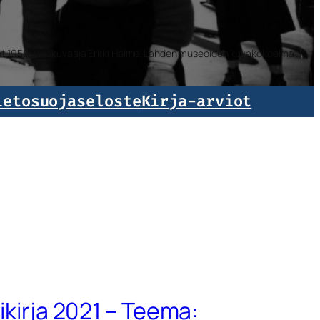
isat 1959. Valokuvaaja Erkki Halme. Lahden museoiden kuvakokoelmat.
ietosuojaseloste
Kirja-arviot
ikirja 2021 – Teema: