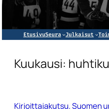
Norjala
Etusivu
Seura
Julkaisut
Toi
Kuukausi:
huhtik
Kirjoittajakutsu. Suomen ur