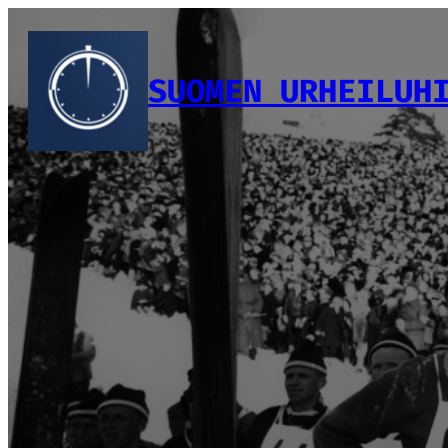
Siirry
sisältöön
SUOMEN URHEILUH