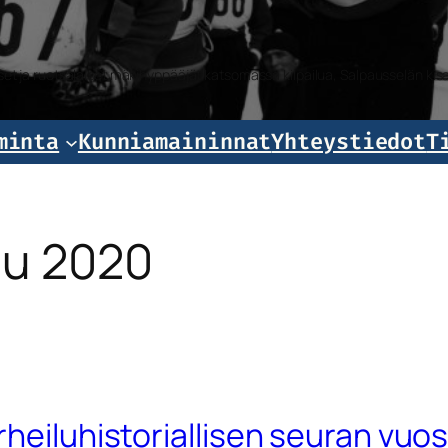
iset ja ruotsalaiset mäkihyppääjät katsomassa kilpailua, Salpausselän k
minta
Kunniamaininnat
Yhteystiedot
T
uu 2020
heiluhistoriallisen seuran vuos