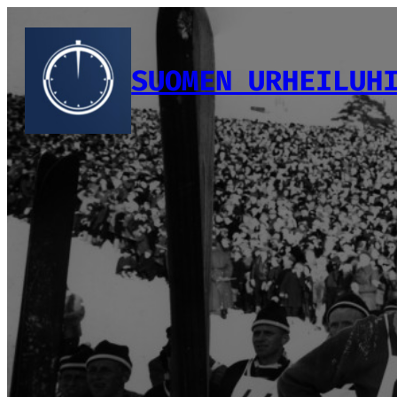
Siirry
sisältöön
SUOMEN URHEILUH