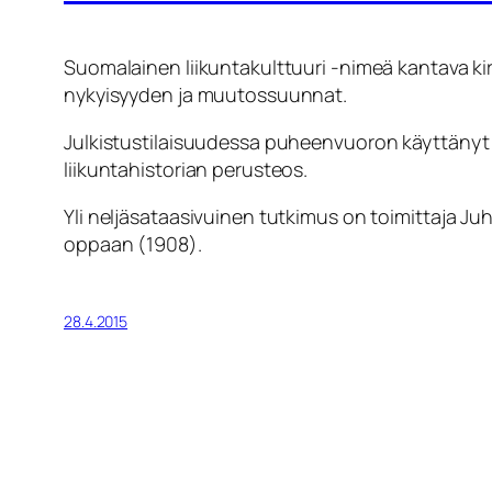
Suomalainen liikuntakulttuuri -nimeä kantava kirj
nykyisyyden ja muutossuunnat.
Julkistustilaisuudessa puheenvuoron käyttänyt p
liikuntahistorian perusteos.
Yli neljäsataasivuinen tutkimus on toimittaja Ju
oppaan (1908).
28.4.2015