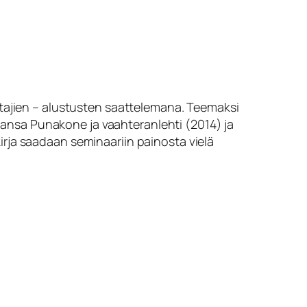
imittajien – alustusten saattelemana. Teemaksi
jaansa
Punakone ja vaahteranlehti
(2014) ja
irja saadaan seminaariin painosta vielä