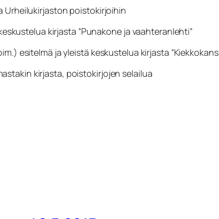
 Urheilukirjaston poistokirjoihin
ä keskustelua kirjasta ”Punakone ja vaahteranlehti”
im.) esitelmä ja yleistä keskustelua kirjasta ”Kiekkokans
takin kirjasta, poistokirjojen selailua