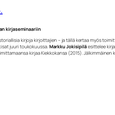
.
an kirjaseminaariin
oriallisia kirjoja kirjoittajien – ja tällä kertaa myös to
-kisat juuri toukokuussa.
Markku Jokisipilä
esittelee kir
oimittamaansa kirjaa
Kiekkokansa
(2015). Jälkimmäinen k