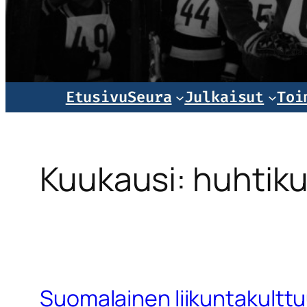
Norjala
Etusivu
Seura
Julkaisut
Toi
Kuukausi:
huhtik
Suomalainen liikuntakulttu