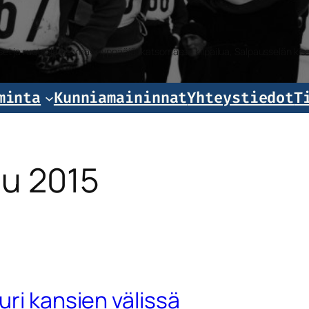
iset ja ruotsalaiset mäkihyppääjät katsomassa kilpailua, Salpausselän k
minta
Kunniamaininnat
Yhteystiedot
T
uu 2015
uri kansien välissä