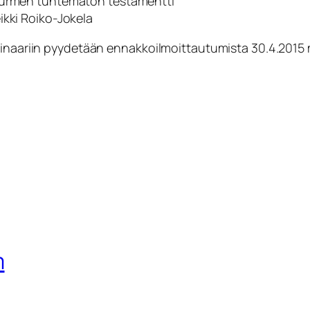
 Nurmen tuntematon testamentti
ikki Roiko-Jokela
minaariin pyydetään ennakkoilmoittautumista 30.4.2015 m
m