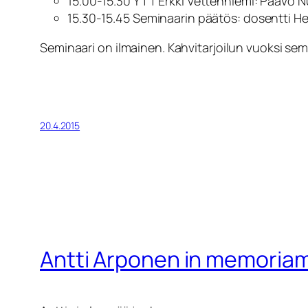
15.00-15.30 YTT Erkki Vettenniemi: Paavo
15.30-15.45 Seminaarin päätös: dosentti He
Seminaari on ilmainen. Kahvitarjoilun vuoksi se
20.4.2015
Antti Arponen in memoria