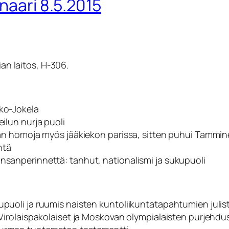
naari 8.5.2015
ian laitos, H-306.
iko-Jokela
eilun nurja puoli
rran homoja myös jääkiekon parissa, sitten puhui Tamminen
ntä
ansanperinnettä: tanhut, nationalismi ja sukupuoli
kupuoli ja ruumis naisten kuntoliikuntatapahtumien juli
. Virolaispakolaiset ja Moskovan olympialaisten purjehd