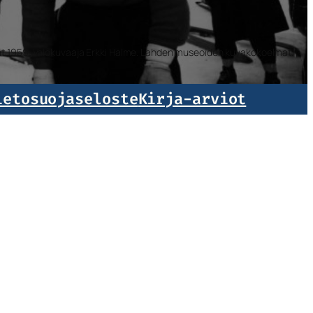
isat 1959. Valokuvaaja Erkki Halme. Lahden museoiden kuvakokoelmat.
ietosuojaseloste
Kirja-arviot