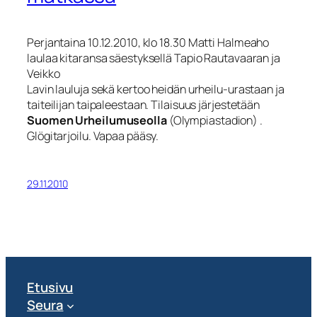
Perjantaina 10.12.2010, klo 18.30
Matti Halmeaho
laulaa kitaransa säestyksellä Tapio Rautavaaran ja
Veikko
Lavin lauluja sekä kertoo heidän urheilu-urastaan ja
taiteilijan taipaleestaan. Tilaisuus järjestetään
Suomen Urheilumuseolla
(Olympiastadion) .
Glögitarjoilu. Vapaa pääsy.
29.11.2010
Etusivu
Seura