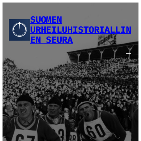
Siirry
sisältöön
SUOMEN
URHEILUHISTORIALLIN
EN SEURA