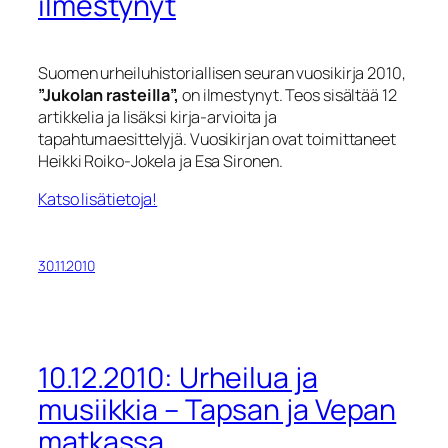
ilmestynyt
Suomen urheiluhistoriallisen seuran vuosikirja 2010,
”Jukolan rasteilla”,
on ilmestynyt. Teos sisältää 12
artikkelia ja lisäksi kirja-arvioita ja
tapahtumaesittelyjä. Vuosikirjan ovat toimittaneet
Heikki Roiko-Jokela ja Esa Sironen.
Katso lisätietoja!
30.11.2010
10.12.2010: Urheilua ja
musiikkia – Tapsan ja Vepan
matkassa