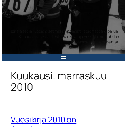
Norjalaiset ja ruotsalaiset mäkihyppääjät katsomassa kilpailua,
Salpausselän kisat 1959. Valokuvaaja Erkki Halme. Lahden
museoiden kuvakokoelmat.
Kuukausi:
marraskuu
2010
Vuosikirja 2010 on