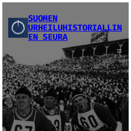
Siirry
sisältöön
SUOMEN
URHEILUHISTORIALLIN
EN SEURA