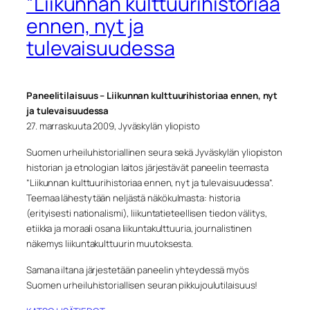
”Liikunnan kulttuurihistoriaa
ennen, nyt ja
tulevaisuudessa
Paneelitilaisuus –
Liikunnan kulttuurihistoriaa ennen, nyt
ja tulevaisuudessa
27. marraskuuta 2009, Jyväskylän yliopisto
Suomen urheiluhistoriallinen seura
sekä
Jyväskylän yliopiston
historian ja etnologian laitos
järjestävät paneelin teemasta
”Liikunnan kulttuurihistoriaa ennen, nyt ja tulevaisuudessa”.
Teemaa lähestytään neljästä näkökulmasta: historia
(erityisesti nationalismi), liikuntatieteellisen tiedon välitys,
etiikka ja moraali osana liikuntakulttuuria, journalistinen
näkemys liikuntakulttuurin muutoksesta.
Samana iltana järjestetään paneelin yhteydessä myös
Suomen urheiluhistoriallisen seuran pikkujoulutilaisuus!