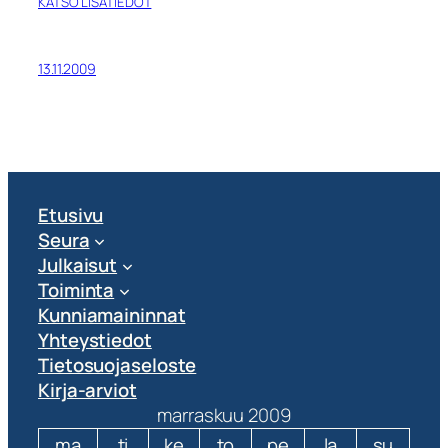
KATSO LISÄTIEDOT
13.11.2009
Etusivu
Seura
Julkaisut
Toiminta
Kunniamaininnat
Yhteystiedot
Tietosuojaseloste
Kirja-arviot
marraskuu 2009
ma
ti
ke
to
pe
la
su