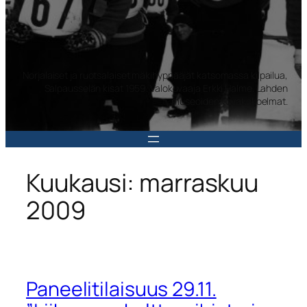
Norjalaiset ja ruotsalaiset mäkihyppääjät katsomassa kilpailua,
Salpausselän kisat 1959. Valokuvaaja Erkki Halme. Lahden
museoiden kuvakokoelmat.
Kuukausi:
marraskuu
2009
Paneelitilaisuus 29.11.