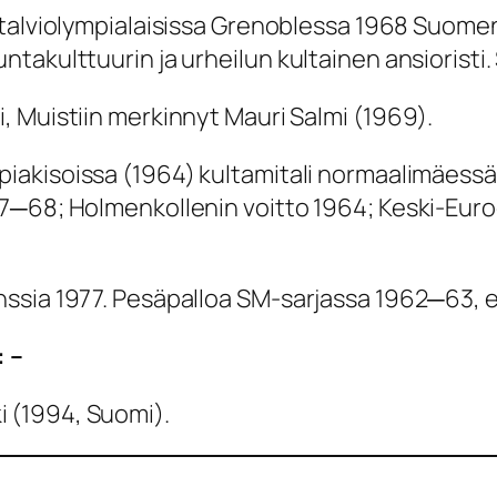
; talviolympialaisissa Grenoblessa 1968 Suome
akulttuurin ja urheilun kultainen ansioristi. 
, Muistiin merkinnyt Mauri Salmi (1969).
piakisoissa (1964) kultamitali normaalimäess
7─68; Holmenkollenin voitto 1964; Keski-Euro
nssia 1977. Pesäpalloa SM-sarjassa 1962─63, 
 –
i (1994, Suomi).