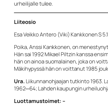
urheilijalle tulee.
Liiteosio
Esa Veikko Antero (Viki) Kankkonen S 5.
Poika, Anssi Kankkonen, on menestynyt 
Hän sai 1992 Mikael Piltzin kanssa ensi
hän on ainoa suomalainen, joka on voitt
Mäkihypyssä hän on voittanut 1985 jo
Ura.
Liikunnanohjaajan tutkinto 1963. L
1962─64; Lahden kaupungin urheiluohja
Luottamustoimet: –