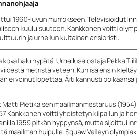
unnanohjaaja
ttui 1960-luvun murrokseen. Televisioidut Inn
äliseen kuuluisuuteen. Kankkonen voitti olympi
ttuurin ja urheilun kultainen ansioristi.
ka kova halu hypätä. Urheiluselostaja Pekka Ti
a viidestä metristä veteen. Kun isä ensin kiel
 hän ei voinut lopettaa. Äiti kannusti poikaan
Matti Pietikäisen maailmanmestaruus (1954) j
 Kankkonen voitti yhdistetyn kilpailun ja hen
nilla 1959 pitkän hyppynsä, mutta sijoittui In
itä maailman huipulle. Squaw Valleyn olympiak