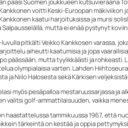
än pääsi Suomen joukkueen kutsuvieraana Toki
Kankkonen voitti Keski-Euroopan mäkiviikon j
Kankkonen kaatui harjoituksissa ja mursi soli
 Salpausselällä, mutta ei enää pystynyt koviin 
uvulla pitkälti Veikko Kankkosen varassa, jo
rjoittelu aiheutti kaatumisia ja jopa vaarallisi
pipo päässään, mutta tyylikkäästi ja rohkeasti
telua olympialaisia varten. Lahden Hiihtoseu
ta ja Niilo Halosesta sekä Kärkisen veljeksistä
lasi myös pesäpalloa mestaruussarjassa ja al
n valitsi golf-ammattilaisuuden, vaikka men
en haastattelussa tammikuussa 1967, että nuo
Kaikkein tärkeintä on kestää ja oppia pettymyksis