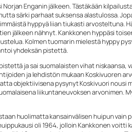
i Norjan Enganin jälkeen. Tästäkään kilpailu
tta särki parhaat suksensa alastulossa. Jop
immäistä hyppyä liian tiukasti arvosteltuna.
tien jälkeen nähnyt. Kankkonen hyppäsi toisen
stelua. Kolmen tuomarin mielestä hyppy pysyi pys
antoi yhdeksän pistettä.
istettä ja sai suomalaisten vihat niskaansa, v
tuntijoiden ja lehdistön mukaan Koskivuoren ar
matta objektiivisena pysynyt Koskivuori nous
 suomalaisena liikuntaneuvoksen arvonimen. 
taan huolimatta kansainvälisen huipun vain pa
ippukausi oli 1964, jolloin Kankkonen voitti ka