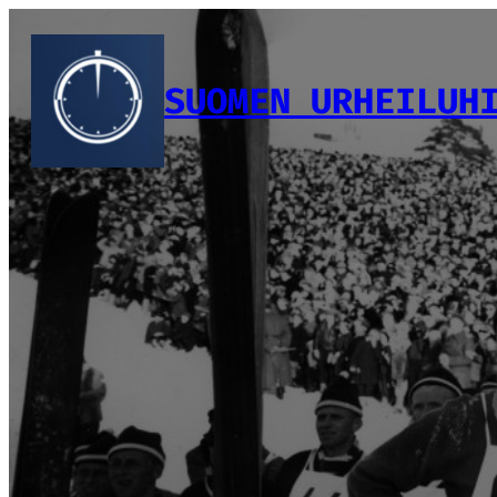
Siirry
sisältöön
SUOMEN URHEILUH