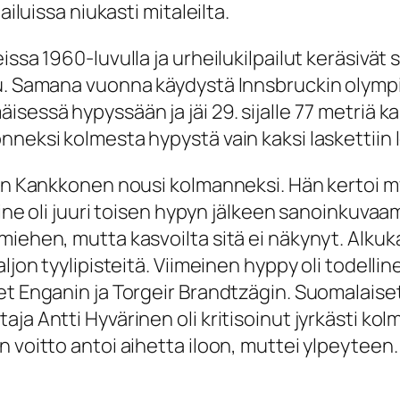
ailuissa niukasti mitaleilta.
ssa 1960-luvulla ja urheilukilpailut keräsivät 
lu. Samana vuonna käydystä Innsbruckin olymp
sessä hypyssään ja jäi 29. sijalle 77 metriä k
nneksi kolmesta hypystä vain kaksi laskettiin 
llään Kankkonen nousi kolmanneksi. Hän kert
ne oli juuri toisen hypyn jälkeen sanoinkuvaamat
miehen, mutta kasvoilta sitä ei näkynyt. Alkuk
aljon tyylipisteitä. Viimeinen hyppy oli todel
t Enganin ja Torgeir Brandtzägin. Suomalaiset j
ja Antti Hyvärinen oli kritisoinut jyrkästi kol
n voitto antoi aihetta iloon, muttei ylpeyteen