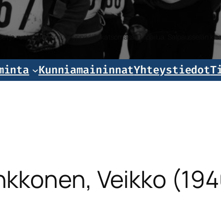
iset ja ruotsalaiset mäkihyppääjät katsomassa kilpailua, Salpausselän k
minta
Kunniamaininnat
Yhteystiedot
T
nkkonen, Veikko (194