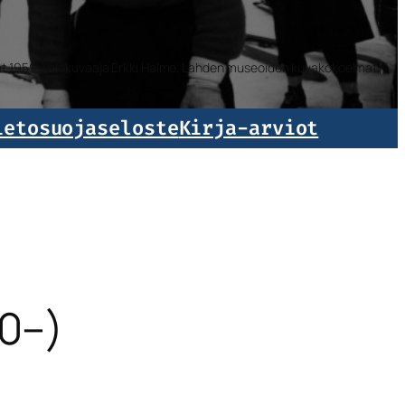
isat 1959. Valokuvaaja Erkki Halme. Lahden museoiden kuvakokoelmat.
ietosuojaseloste
Kirja-arviot
0–)