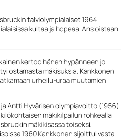
sbruckin talviolympialaiset 1964
alaisissa kultaa ja hopeaa. Ansioistaan
ilikainen kertoo hänen hypänneen jo
täytyi ostamasta mäkisuksia, Kankkonen
sa jatkamaan urheilu-uraa muutamien
a Antti Hyvärisen olympiavoitto (1956).
kilökohtaisen mäkikilpailun rohkealla
nsbruckin mäkikisassa toiseksi.
isoissa 1960 Kankkonen sijoittui vasta