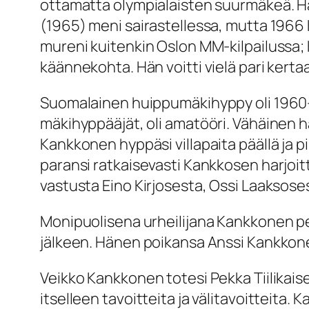
ottamatta olympialaisten suurmäkeä. H
(1965) meni sairastellessa, mutta 1966 
mureni kuitenkin Oslon MM-kilpailussa; 
käännekohta. Hän voitti vielä pari kertaa
Suomalainen huippumäkihyppy oli 1960-l
mäkihyppääjät, oli amatööri. Vähäinen ha
Kankkonen hyppäsi villapaita päällä ja 
paransi ratkaisevasti Kankkosen harjoit
vastusta Eino Kirjosesta, Ossi Laaksoses
Monipuolisena urheilijana Kankkonen pe
jälkeen. Hänen poikansa Anssi Kankkone
Veikko Kankkonen totesi Pekka Tiilikais
itselleen tavoitteita ja välitavoitteita. 