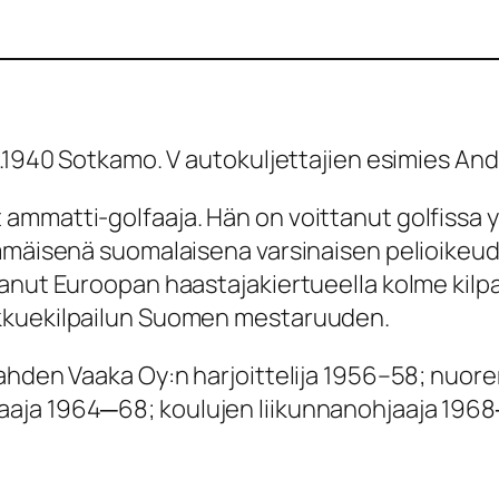
1.1940 Sotkamo. V autokuljettajien esimies And
ammatti-golfaaja. Hän on voittanut golfissa 
mmäisenä suomalaisena varsinaisen pelioikeude
anut Euroopan haastajakiertueella kolme kilpai
ukkuekilpailun Suomen mestaruuden.
ahden Vaaka Oy:n harjoittelija 1956–58; nuore
aja 1964─68; koulujen liikunnanohjaaja 196