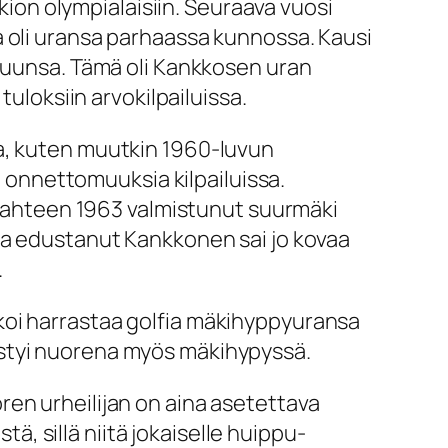
on olympialaisiin. Seuraava vuosi
a oli uransa parhaassa kunnossa. Kausi
sluunsa. Tämä oli Kankkosen uran
tuloksiin arvokilpailuissa.
ka, kuten muutkin 1960-luvun
a onnettomuuksia kilpailuissa.
. Lahteen 1963 valmistunut suurmäki
raa edustanut Kankkonen sai jo kovaa
.
koi harrastaa golfia mäkihyppyuransa
estyi nuorena myös mäkihypyssä.
ren urheilijan on aina asetettava
tä, sillä niitä jokaiselle huippu-