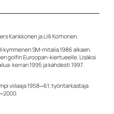
ers Kankkonen ja Lilli Korhonen.
yli kymmenen SM-mitalia 1986 alkaen.
n golfin Euroopan-kiertueelle. Lisäksi
lua: kerran 1995 ja kahdesti 1997.
mpi viilaaja 1958─61; työntarkastaja
8─2000.