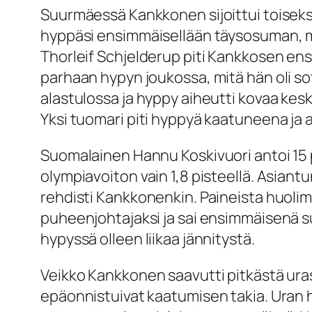
Suurmäessä Kankkonen sijoittui toiseks
hyppäsi ensimmäisellään täysosuman, mu
Thorleif Schjelderup piti Kankkosen ens
parhaan hypyn joukossa, mitä hän oli so
alastulossa ja hyppy aiheutti kovaa kesku
Yksi tuomari piti hyppyä kaatuneena ja 
Suomalainen Hannu Koskivuori antoi 15 p
olympiavoiton vain 1,8 pisteellä. Asian
rehdisti Kankkonenkin. Paineista huoli
puheenjohtajaksi ja sai ensimmäisenä
hypyssä olleen liikaa jännitystä.
Veikko Kankkonen saavutti pitkästä uras
epäonnistuivat kaatumisen takia. Uran hu