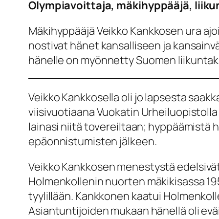
Olympiavoittaja, mäkihyppääjä, liik
Mäkihyppääjä Veikko Kankkosen ura ajoi
nostivat hänet kansalliseen ja kansainv
hänelle on myönnetty Suomen liikuntakul
Veikko Kankkosella oli jo lapsesta saak
viisivuotiaana Vuokatin Urheiluopistoll
lainasi niitä tovereiltaan; hyppäämistä
epäonnistumisten jälkeen.
Veikko Kankkosen menestystä edelsivät 
Holmenkollenin nuorten mäkikisassa 1957
tyylillään. Kankkonen kaatui Holmenkolle
Asiantuntijoiden mukaan hänellä oli evä