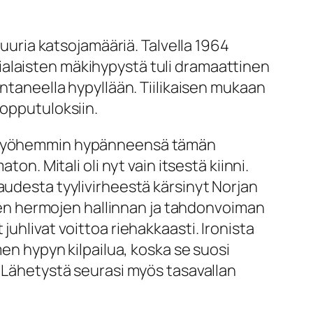
suuria katsojamääriä. Talvella 1964
ialaisten mäkihypystä tuli dramaattinen
antaneella hypyllään. Tiilikaisen mukaan
lopputuloksiin.
oi myöhemmin hypänneensä tämän
on. Mitali oli nyt vain itsestä kiinni.
audesta tyylivirheestä kärsinyt Norjan
linen hermojen hallinnan ja tahdonvoiman
uhlivat voittoa riehakkaasti. Ironista
men hypyn kilpailua, koska se suosi
. Lähetystä seurasi myös tasavallan