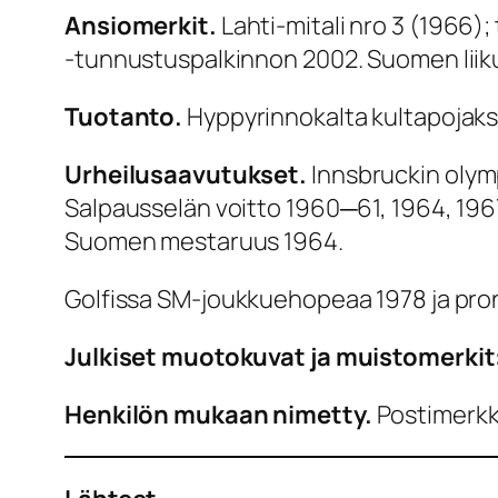
Ansiomerkit.
Lahti-mitali nro 3 (1966)
-tunnustuspalkinnon 2002. Suomen liikunt
Tuotanto.
Hyppyrinnokalta kultapojaksi
Urheilusaavutukset.
Innsbruckin olym
Salpausselän voitto 1960─61, 1964, 196
Suomen mestaruus 1964.
Golfissa SM-joukkuehopeaa 1978 ja pro
Julkiset muotokuvat ja muistomerkit:
Henkilön mukaan nimetty.
Postimerkk