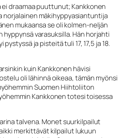
sta ei draamaa puuttunut; Kankkonen
a norjalainen mäkihyppyasiantuntija
 Hänen mukaansa se oli kolmen-neljän
 hyppynsä varasuksilla. Hän horjahti
tyssä ja pisteitä tuli 17, 17,5 ja 18.
arsinkin kuin Kankkonen hävisi
vostelu oli lähinnä oikeaa, tämän myönsi
i myöhemmin Suomen Hiihtoliiton
Myöhemmin Kankkonen totesi toisessa
rina talvena. Monet suurkilpailut
ikki merkittävät kilpailut lukuun