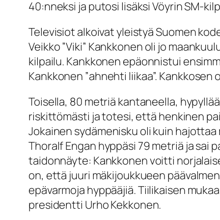
40:nneksi ja putosi lisäksi Vöyrin SM-kilp
Televisiot alkoivat yleistyä Suomen kodei
Veikko ”Viki” Kankkonen oli jo maankuu
kilpailu. Kankkonen epäonnistui ensimmäi
Kankkonen ”ahnehti liikaa”. Kankkosen o
Toisella, 80 metriä kantaneella, hypy
riskittömästi ja totesi, että henkinen pai
Jokainen sydämenisku oli kuin hajottaa 
Thoralf Engan hyppäsi 79 metriä ja sai p
taidonnäyte: Kankkonen voitti norjalaise
on, että juuri mäkijoukkueen päävalmenta
epävarmoja hyppääjiä. Tiilikaisen mukaa
presidentti Urho Kekkonen.