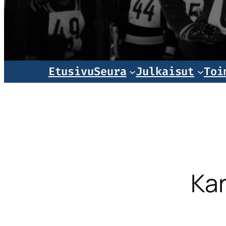
Norjala
Etusivu
Seura
Julkaisut
Toi
Ka