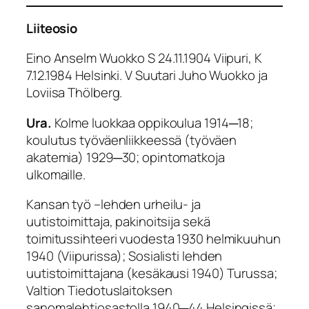
Liiteosio
Eino Anselm Wuokko S 24.11.1904 Viipuri, K
7.12.1984 Helsinki. V Suutari Juho Wuokko ja
Loviisa Thölberg.
Ura.
Kolme luokkaa oppikoulua 1914─18;
koulutus työväenliikkeessä (työväen
akatemia) 1929─30; opintomatkoja
ulkomaille.
Kansan työ –lehden urheilu- ja
uutistoimittaja, pakinoitsija sekä
toimitussihteeri vuodesta 1930 helmikuuhun
1940 (Viipurissa); Sosialisti lehden
uutistoimittajana (kesäkausi 1940) Turussa;
Valtion Tiedotuslaitoksen
sanomalehtiosastolla 1940─44 Helsingissä;