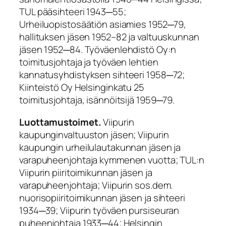
TUL pääsihteeri 1943─55;
Urheiluopistosäätiön asiamies 1952─79,
hallituksen jäsen 1952–82 ja valtuuskunnan
jäsen 1952─84. Työväenlehdistö Oy:n
toimitusjohtaja ja työväen lehtien
kannatusyhdistyksen sihteeri 1958─72;
Kiinteistö Oy Helsinginkatu 25
toimitusjohtaja, isännöitsijä 1959─79.
Luottamustoimet.
Viipurin
kaupunginvaltuuston jäsen; Viipurin
kaupungin urheilulautakunnan jäsen ja
varapuheenjohtaja kymmenen vuotta; TUL:n
Viipurin piiritoimikunnan jäsen ja
varapuheenjohtaja; Viipurin sos.dem.
nuorisopiiritoimikunnan jäsen ja sihteeri
1934─39; Viipurin työväen pursiseuran
puheenjohtaja 1933─44; Helsingin