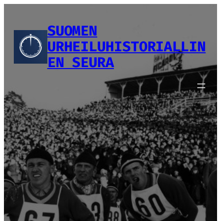
Siirry
sisältöön
SUOMEN
URHEILUHISTORIALLIN
EN SEURA