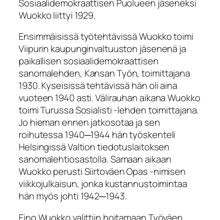
Sosiaalidemokraattisen Puolueen jäseneksi
Wuokko liittyi 1929.
Ensimmäisissä työtehtävissä Wuokko toimi
Viipurin kaupunginvaltuuston jäsenenä ja
paikallisen sosiaalidemokraattisen
sanomalehden, Kansan Työn, toimittajana
1930. Kyseisissä tehtävissä hän oli aina
vuoteen 1940 asti. Välirauhan aikana Wuokko
toimi Turussa Sosialisti ‑lehden toimittajana.
Jo hieman ennen jatkosotaa ja sen
roihutessa 1940─1944 hän työskenteli
Helsingissä Valtion tiedotuslaitoksen
sanomalehtiosastolla. Samaan aikaan
Wuokko perusti Siirtoväen Opas ‑nimisen
viikkojulkaisun, jonka kustannustoimintaa
hän myös johti 1942─1943.
Eino Wuokko valittiin hoitamaan Työväen