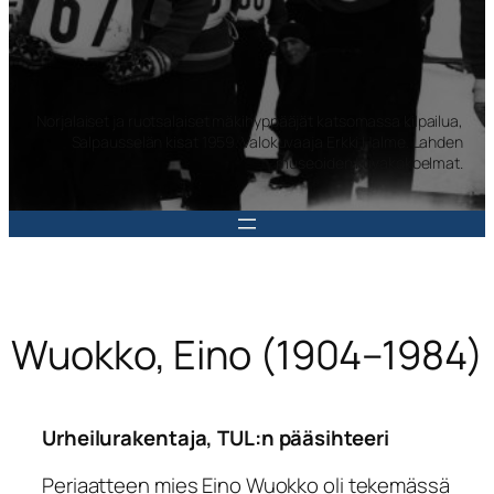
Norjalaiset ja ruotsalaiset mäkihyppääjät katsomassa kilpailua,
Salpausselän kisat 1959. Valokuvaaja Erkki Halme. Lahden
museoiden kuvakokoelmat.
Wuokko, Eino (1904–1984)
Urheilurakentaja, TUL:n pääsihteeri
Periaatteen mies Eino Wuokko oli tekemässä