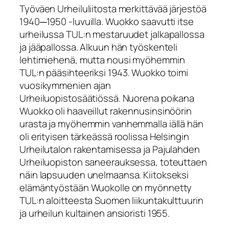
Työväen Urheiluliitosta merkittävää järjestöä
1940─1950 ‑luvuilla. Wuokko saavutti itse
urheilussa TUL:n mestaruudet jalkapallossa
ja jääpallossa. Alkuun hän työskenteli
lehtimiehenä, mutta nousi myöhemmin
TUL:n pääsihteeriksi 1943. Wuokko toimi
vuosikymmenien ajan
Urheiluopistosäätiössä. Nuorena poikana
Wuokko oli haaveillut rakennusinsinöörin
urasta ja myöhemmin vanhemmalla iällä hän
oli erityisen tärkeässä roolissa Helsingin
Urheilutalon rakentamisessa ja Pajulahden
Urheiluopiston saneerauksessa, toteuttaen
näin lapsuuden unelmaansa. Kiitokseksi
elämäntyöstään Wuokolle on myönnetty
TUL:n aloitteesta Suomen liikuntakulttuurin
ja urheilun kultainen ansioristi 1955.