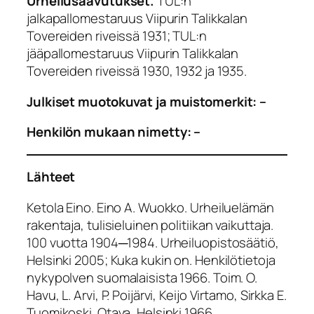
Urheilusaavutukset.
TUL:n
jalkapallomestaruus Viipurin Talikkalan
Tovereiden riveissä 1931; TUL:n
jääpallomestaruus Viipurin Talikkalan
Tovereiden riveissä 1930, 1932 ja 1935.
Julkiset muotokuvat ja muistomerkit: –
Henkilön mukaan nimetty: –
Lähteet
Ketola Eino. Eino A. Wuokko. Urheiluelämän
rakentaja, tulisieluinen politiikan vaikuttaja.
100 vuotta 1904─1984. Urheiluopistosäätiö,
Helsinki 2005; Kuka kukin on. Henkilötietoja
nykypolven suomalaisista 1966. Toim. O.
Havu, L. Arvi, P. Poijärvi, Keijo Virtamo, Sirkka E.
Tuomikoski. Otava, Helsinki 1966.