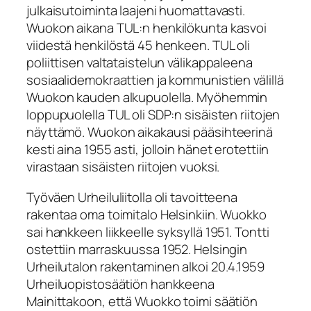
julkaisutoiminta laajeni huomattavasti.
Wuokon aikana TUL:n henkilökunta kasvoi
viidestä henkilöstä 45 henkeen. TUL oli
poliittisen valtataistelun välikappaleena
sosiaalidemokraattien ja kommunistien välillä
Wuokon kauden alkupuolella. Myöhemmin
loppupuolella TUL oli SDP:n sisäisten riitojen
näyttämö. Wuokon aikakausi pääsihteerinä
kesti aina 1955 asti, jolloin hänet erotettiin
virastaan sisäisten riitojen vuoksi.
Työväen Urheiluliitolla oli tavoitteena
rakentaa oma toimitalo Helsinkiin. Wuokko
sai hankkeen liikkeelle syksyllä 1951. Tontti
ostettiin marraskuussa 1952. Helsingin
Urheilutalon rakentaminen alkoi 20.4.1959
Urheiluopistosäätiön hankkeena
Mainittakoon, että Wuokko toimi säätiön