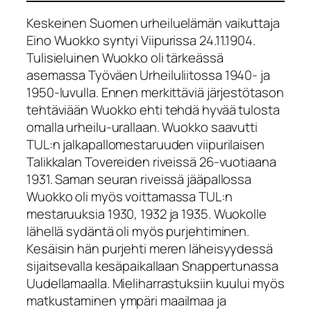
Keskeinen Suomen urheiluelämän vaikuttaja
Eino Wuokko syntyi Viipurissa 24.11.1904.
Tulisieluinen Wuokko oli tärkeässä
asemassa Työväen Urheiluliitossa 1940- ja
1950-luvulla. Ennen merkittäviä järjestötason
tehtäviään Wuokko ehti tehdä hyvää tulosta
omalla urheilu-urallaan. Wuokko saavutti
TUL:n jalkapallomestaruuden viipurilaisen
Talikkalan Tovereiden riveissä 26-vuotiaana
1931. Saman seuran riveissä jääpallossa
Wuokko oli myös voittamassa TUL:n
mestaruuksia 1930, 1932 ja 1935. Wuokolle
lähellä sydäntä oli myös purjehtiminen.
Kesäisin hän purjehti meren läheisyydessä
sijaitsevalla kesäpaikallaan Snappertunassa
Uudellamaalla. Mieliharrastuksiin kuului myös
matkustaminen ympäri maailmaa ja