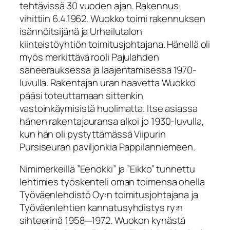
tehtävissä 30 vuoden ajan. Rakennus
vihittiin 6.4.1962. Wuokko toimi rakennuksen
isännöitsijänä ja Urheilutalon
kiinteistöyhtiön toimitusjohtajana. Hänellä oli
myös merkittävä rooli Pajulahden
saneerauksessa ja laajentamisessa 1970-
luvulla. Rakentajan uran haavetta Wuokko
pääsi toteuttamaan sittenkin
vastoinkäymisistä huolimatta. Itse asiassa
hänen rakentajauransa alkoi jo 1930-luvulla,
kun hän oli pystyttämässä Viipurin
Pursiseuran paviljonkia Pappilanniemeen.
Nimimerkeillä ”Eenokki” ja ”Eikko” tunnettu
lehtimies työskenteli oman toimensa ohella
Työväenlehdistö Oy:n toimitusjohtajana ja
Työväenlehtien kannatusyhdistys ry:n
sihteerinä 1958─1972. Wuokon kynästä