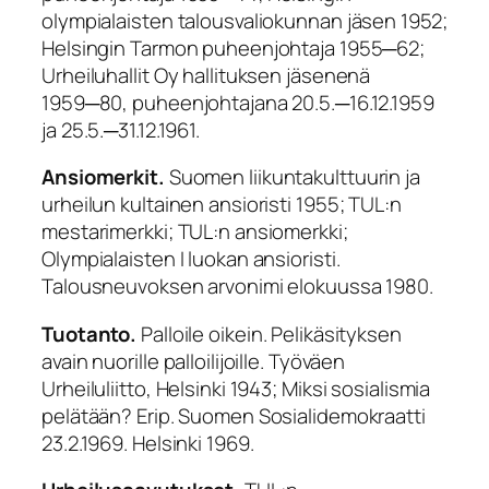
olympialaisten talousvaliokunnan jäsen 1952;
Helsingin Tarmon puheenjohtaja 1955─62;
Urheiluhallit Oy hallituksen jäsenenä
1959─80, puheenjohtajana 20.5.─16.12.1959
ja 25.5.─31.12.1961.
Ansiomerkit.
Suomen liikuntakulttuurin ja
urheilun kultainen ansioristi 1955; TUL:n
mestarimerkki; TUL:n ansiomerkki;
Olympialaisten I luokan ansioristi.
Talousneuvoksen arvonimi elokuussa 1980.
Tuotanto.
Palloile oikein. Pelikäsityksen
avain nuorille palloilijoille. Työväen
Urheiluliitto, Helsinki 1943; Miksi sosialismia
pelätään? Erip. Suomen Sosialidemokraatti
23.2.1969. Helsinki 1969.