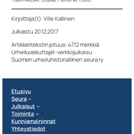
Kirjoittaja(t): Ville Kallinen
Julkaistu 20.12.2017
Artikkelitekstin pituus: 4712 merkkiä
Urheiluvaikuttajat-verkkojulkaisu
Suomen urheiluhistoriallinen seura ry
Etusivu
Seura
Julkaisut
Toiminta
Kunniamaininnat
Yhteystiedot