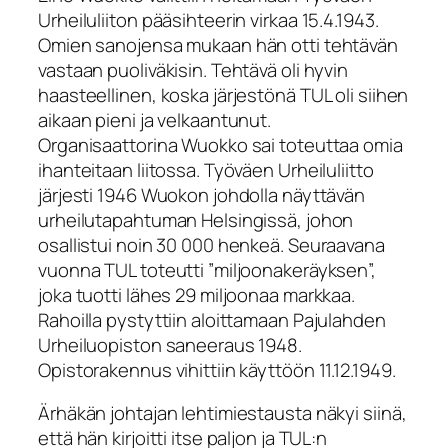
Urheiluliiton pääsihteerin virkaa 15.4.1943.
Omien sanojensa mukaan hän otti tehtävän
vastaan puoliväkisin. Tehtävä oli hyvin
haasteellinen, koska järjestönä TUL oli siihen
aikaan pieni ja velkaantunut.
Organisaattorina Wuokko sai toteuttaa omia
ihanteitaan liitossa. Työväen Urheiluliitto
järjesti 1946 Wuokon johdolla näyttävän
urheilutapahtuman Helsingissä, johon
osallistui noin 30 000 henkeä. Seuraavana
vuonna TUL toteutti ”miljoonakeräyksen”,
joka tuotti lähes 29 miljoonaa markkaa.
Rahoilla pystyttiin aloittamaan Pajulahden
Urheiluopiston saneeraus 1948.
Opistorakennus vihittiin käyttöön 11.12.1949.
Ärhäkän johtajan lehtimiestausta näkyi siinä,
että hän kirjoitti itse paljon ja TUL:n