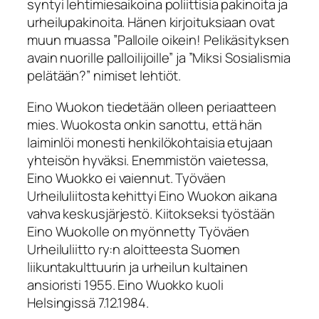
syntyi lehtimiesaikoina poliittisia pakinoita ja
urheilupakinoita. Hänen kirjoituksiaan ovat
muun muassa ”Palloile oikein! Pelikäsityksen
avain nuorille palloilijoille” ja ”Miksi Sosialismia
pelätään?” nimiset lehtiöt.
Eino Wuokon tiedetään olleen periaatteen
mies. Wuokosta onkin sanottu, että hän
laiminlöi monesti henkilökohtaisia etujaan
yhteisön hyväksi. Enemmistön vaietessa,
Eino Wuokko ei vaiennut. Työväen
Urheiluliitosta kehittyi Eino Wuokon aikana
vahva keskusjärjestö. Kiitokseksi työstään
Eino Wuokolle on myönnetty Työväen
Urheiluliitto ry:n aloitteesta Suomen
liikuntakulttuurin ja urheilun kultainen
ansioristi 1955. Eino Wuokko kuoli
Helsingissä 7.12.1984.