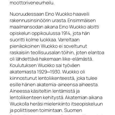
moottoriveneurheilu.
Nuoruudessaan Eino Wuokko haaveili
rakennusinsinöörin urasta. Ensimmäisen
maailmansodan aikana Eino Wuokko aloitti
opiskelun oppikoulussa 1914, jota hän
suoritti kolme luokkaa. Varreltaan
pienikokoinen Wuokko ei soveltunut
raskaisiin teollisuusalan töihin, joten elantoa
oli lähdettävä hakemaan liike-elämästä.
Koulutuksen Wuokko sai työväen
akatemiasta 1929─1930. Wuokko oli
kiinnostunut lentoliikenteestä, joka tulee
esille hänen akatemia-aineensa aiheesta.
Aineessa käsiteltiin lentämistä ja
lentoliikenteen kehitystä. Akatemian aikana
Wuokolla heräsi mielenkiinto itseopiskeluun
ja poliittiseen toimintaan. Suomen