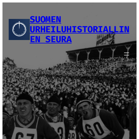
Siirry
sisältöön
SUOMEN
URHEILUHISTORIALLIN
EN SEURA