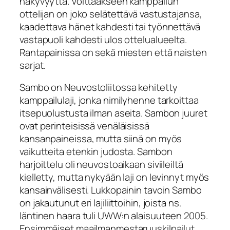
näkyvyyttä. Voittaakseen kamppailun
ottelijan on joko selätettävä vastustajansa,
kaadettava hänet kahdesti tai työnnettävä
vastapuoli kahdesti ulos ottelualueelta.
Rantapainissa on sekä miesten että naisten
sarjat.
Sambo on Neuvostoliitossa kehitetty
kamppailulaji, jonka nimilyhenne tarkoittaa
itsepuolustusta ilman aseita. Sambon juuret
ovat perinteisissä venäläisissä
kansanpaineissa, mutta siinä on myös
vaikutteita etenkin judosta. Sambon
harjoittelu oli neuvostoaikaan siviileiltä
kielletty, mutta nykyään laji on levinnyt myös
kansainvälisesti. Lukkopainin tavoin Sambo
on jakautunut eri lajiliittoihin, joista ns.
läntinen haara tuli UWW:n alaisuuteen 2005.
Ensimmäiset maailmanmestaruuskilpailut