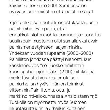
käytiin kuitenkin jo 2001. Sambossa on
nykyään sekä miesten että naisten sarjat.
Yrjö Tuokko suhtautui kiinnostuksella uusiin
painilajeihin. Hän pohti, että
ennakkoluuloton suhtautuminen ja osanotto
uusiin painimuotoihin olisi samalla yksi avain
painin menestykseen laajemminkin.
Yhdeksän vuoden rupeama (2000–2008)
Painiliiton johdossa päättyi hienosti, kun
kanslianeuvos Yrjö Tuokko nimitettiin
kunniapuheenjohtajaksi (2010) kiitoksena
merkittävästä työstä suomalaisen
painiurheilun hyväsi. Hän on toiminut
sittemmin Painiliiton talous- ja
markkinointivaliokunnassa. Ansioistaan Yrjö
Tuokolle on myönnetty myös Suomen
liikuntakulttuurin ja urheilun kultainen