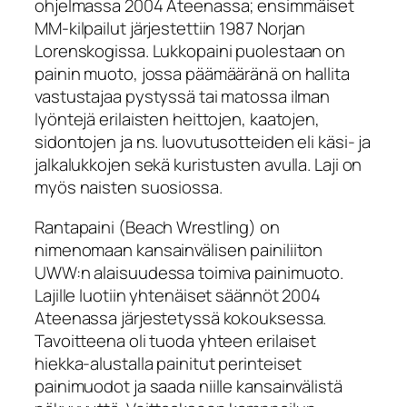
ohjelmassa 2004 Ateenassa; ensimmäiset
MM-kilpailut järjestettiin 1987 Norjan
Lorenskogissa. Lukkopaini puolestaan on
painin muoto, jossa päämääränä on hallita
vastustajaa pystyssä tai matossa ilman
lyöntejä erilaisten heittojen, kaatojen,
sidontojen ja ns. luovutusotteiden eli käsi- ja
jalkalukkojen sekä kuristusten avulla. Laji on
myös naisten suosiossa.
Rantapaini (Beach Wrestling) on
nimenomaan kansainvälisen painiliiton
UWW:n alaisuudessa toimiva painimuoto.
Lajille luotiin yhtenäiset säännöt 2004
Ateenassa järjestetyssä kokouksessa.
Tavoitteena oli tuoda yhteen erilaiset
hiekka-alustalla painitut perinteiset
painimuodot ja saada niille kansainvälistä