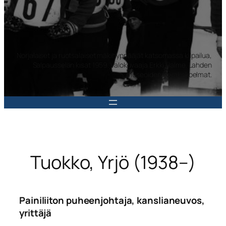
Norjalaiset ja ruotsalaiset mäkihyppääjät katsomassa kilpailua,
Salpausselän kisat 1959. Valokuvaaja Erkki Halme. Lahden
museoiden kuvakokoelmat.
Tuokko, Yrjö (1938–)
Painiliiton puheenjohtaja, kanslianeuvos,
yrittäjä