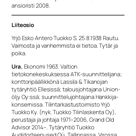
ansioristi 2008.
Liiteosio
Yrjö Esko Antero Tuokko S. 25.8.1938 Rautu.
Vaimosta ja vanhemmista ei tietoa. Tytär ja
poika.
Ura.
Ekonomi 1963. Valtion
tietokonekeskuksessa ATK-suunnittelijana;
konttoripäällikkönä Lassila & Tikanojan
tytäryhtiö Ellesissä; talousjohtajana Union-
öljy Oy:ssä; suunnittelujohtajana Hankkija-
konsernissa. Tilintarkastustoimisto Yrjö
Tuokko Ky. (nyk. Tuokko Tilinlaskenta Oy),
perustaja ja johtaja 1971–2006, Grand Old
Advisor 2014–. Tytäryhtiö Tuokko
Audiitorteenused Oü, Tallinnassa, Virossa