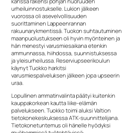
kanssa rakensi pohjan nuoruuden
urheiluinnostukselle. Lukion jälkeen
vuorossa oli asevelvollisuuden
suorittaminen Lappeenrannan
rakuunarykmentissä. Tuokon suhtautuminen
maanpuolustukseen oli hyvin myönteinen ja
hän menestyi varusmiesaikana etenkin
ammunnassa, hiihdossa, suunnistuksessa
ja yleisurheilussa. Reserviupseerikoulun
käynyt Tuokko harkitsi
varusmiespalveluksen jälkeen jopa upseerin
uraa.
Lopullinen ammatinvalinta päätyi kuitenkin
kauppakorkean kautta liike-elämän
palvelukseen. Tuokko toimi aluksi Valtion
tietokonekeskuksessa ATK-suunnittelijana.
Tietokonetuntemus oli hänelle hyödyksi
myöhemmissä työtehtävissä: