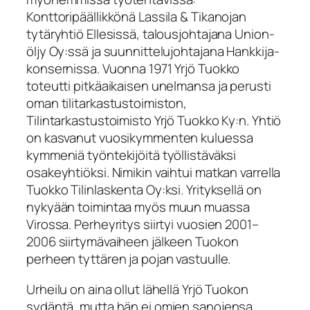
Konttoripäällikkönä Lassila & Tikanojan
tytäryhtiö Ellesissä, talousjohtajana Union-
öljy Oy:ssä ja suunnittelujohtajana Hankkija-
konsernissa. Vuonna 1971 Yrjö Tuokko
toteutti pitkäaikaisen unelmansa ja perusti
oman tilitarkastustoimiston,
Tilintarkastustoimisto Yrjö Tuokko Ky:n. Yhtiö
on kasvanut vuosikymmenten kuluessa
kymmeniä työntekijöitä työllistäväksi
osakeyhtiöksi. Nimikin vaihtui matkan varrella
Tuokko Tilinlaskenta Oy:ksi. Yrityksellä on
nykyään toimintaa myös muun muassa
Virossa. Perheyritys siirtyi vuosien 2001–
2006 siirtymävaiheen jälkeen Tuokon
perheen tyttären ja pojan vastuulle.
Urheilu on aina ollut lähellä Yrjö Tuokon
sydäntä, mutta hän ei omien sanojensa