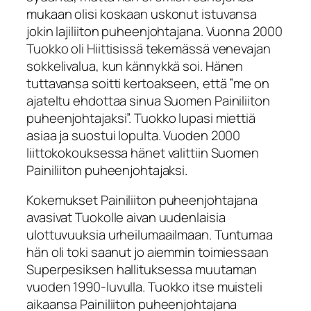
mukaan olisi koskaan uskonut istuvansa
jokin lajiliiton puheenjohtajana. Vuonna 2000
Tuokko oli Hiittisissä tekemässä venevajan
sokkelivalua, kun kännykkä soi. Hänen
tuttavansa soitti kertoakseen, että ”me on
ajateltu ehdottaa sinua Suomen Painiliiton
puheenjohtajaksi”. Tuokko lupasi miettiä
asiaa ja suostui lopulta. Vuoden 2000
liittokokouksessa hänet valittiin Suomen
Painiliiton puheenjohtajaksi.
Kokemukset Painiliiton puheenjohtajana
avasivat Tuokolle aivan uudenlaisia
ulottuvuuksia urheilumaailmaan. Tuntumaa
hän oli toki saanut jo aiemmin toimiessaan
Superpesiksen hallituksessa muutaman
vuoden 1990-luvulla. Tuokko itse muisteli
aikaansa Painiliiton puheenjohtajana