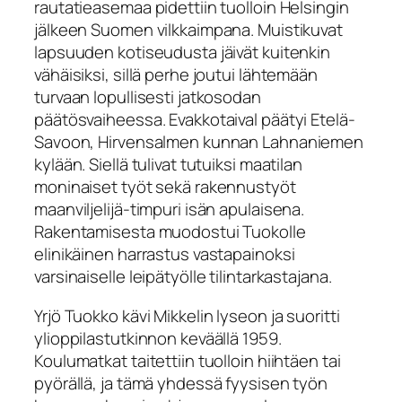
rautatieasemaa pidettiin tuolloin Helsingin
jälkeen Suomen vilkkaimpana. Muistikuvat
lapsuuden kotiseudusta jäivät kuitenkin
vähäisiksi, sillä perhe joutui lähtemään
turvaan lopullisesti jatkosodan
päätösvaiheessa. Evakkotaival päätyi Etelä-
Savoon, Hirvensalmen kunnan Lahnaniemen
kylään. Siellä tulivat tutuiksi maatilan
moninaiset työt sekä rakennustyöt
maanviljelijä-timpuri isän apulaisena.
Rakentamisesta muodostui Tuokolle
elinikäinen harrastus vastapainoksi
varsinaiselle leipätyölle tilintarkastajana.
Yrjö Tuokko kävi Mikkelin lyseon ja suoritti
ylioppilastutkinnon keväällä 1959.
Koulumatkat taitettiin tuolloin hiihtäen tai
pyörällä, ja tämä yhdessä fyysisen työn