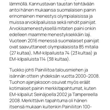
lämmöllä. Kannustavan taustan tehtävään
antoi hänen mukaansa suomalaisen painin
erinomainen menestys olympialaisissa ja
muissa arvokilpailuissa sekä rehdit painijat.
Arvokisamenestyksellä mitaten paini onkin
edelleen maamme menestyksekkäin laji.
Vuoteen 2016 menessä suomalaiset painijat
ovat saavuttaneet olympialaisista 85 mitalia
(27 kultaa), MM-kilpailuista 74 (23 kultaa) ja
EM-kilpailuista 114 (38 kultaa).
Tuokko johti Painiliitoa talousmiehen ja
isännän ottein yhdeksän vuotta 2000–2008.
Tuohon ajanjaksoon osuivat myös eräät
kotimaiset painin merkkitapahtumat, kuten
EM-kilpailut Seinäjoella 2002 ja Tampereella
2008. Merkittävin tapahtuma oli hänen
itsensä mukaan kuitenkin Painiliiton 100-