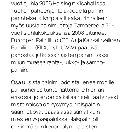
vuotisjuhla 2006 Helsingin Kisahallissa.
Tuokon puheenjohtajakaudella painin
perinteiset olympialajit saivat rinnalleen
myös uusia painimuotoja. Tampereella 30-
vuotisjuhlakokouksensa 2008 pitäneet
Euroopan Painiliitto (CELA) ja Kansainvälinen
Painiliitto (FILA, nyk. UWW) päättivät
panostaa jatkossa naisten painin lisäksi
muun muassa ranta-, lukko- ja sambo-
painiin.
Osa uusista painimuodoista lienee monille
painiurheilua tuntemattomalle hieman
erikoisia, joten on paikallaan selittää lyhyesti
mistä näissä on kysymys. Naispainin
säännöt ovat pääasiassa samat kuin
miesten vapaapainissa. Naispaini oli
ensimmäisen kerran olympialaisten