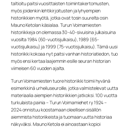
taltioitu paitsi vuosittaisten toimintakertomusten,
myös joidenkin lehtikirjoitusten ja lyhyempien
historiikkien myötä, jotka ovat tosin suurelta osin
Mauno Ketolan käsialaa. Turun Voimamiesten
historiikkeja on olemassa 30-40-sivuisina julkaisuina
vuosilta 1984 (60-vuotisjulkaisu), 1989 (65-
vuotisjulkaisu) ja 1999 (75-vuotisjulkaisu). Tämä uusi
historiikki kokoaa nyt paitsi vanhan historiatiedon, tuo
myös ensi kertaa laajemmin esille seuran historian
viimeisen 60 vuoden ajalta.
Turun Voimamiesten tuore historiikki toimii hyvänä
esimerkkinä urheiluseuroille, jotka valmistelevat uutta
materiaalia aiempien historiikkien jatkoksi. 100 vuotta
turkulaista painia – Turun Voimamiehet ry 1924 –
2024 onnistuu koostamaan oleellisen sisällön
aiemmista historiikeista ja tuomaan uutta historiaa
näkyväksi. Mauno Ketola ei ainoastaan kopioi