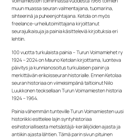
Voimamiesten toiminnassa vuodesta 1966 toimien
muun muassa seuran valmentajana, tuomarina,
sihteerinä ja puheenjohtajana. Ketola on myös
freelance-urheilutoimittajana kirjoittanut
seurajulkaisuja ja painia käsitteleviä kirjoituksia eri
lehtiin.
100 vuotta turkulaista painia – Turun Voimamiehet ry
1924 – 2024 on Mauno Ketolan kirjoittama, luonteva
päivitys ja kunnianosoitus turkulaisen painin ja
merkittävän erikoisseuran historialle. Ennen Ketolaa
seuran historiaa on viimeisimpänä taltioinut Niilo
Luukkonen teoksellaan Turun Voimamiesten historia
1924 – 1964.
Painia vähemmän tunteville Turun Voimamiesten uusi
historiikki esittelee lajin syntyhistoriaa
esihistoriallisesta metsästäjä-keräilijöiden ajasta ja
antiikin ajasta lähtien. Tämä parin sivun pituinen