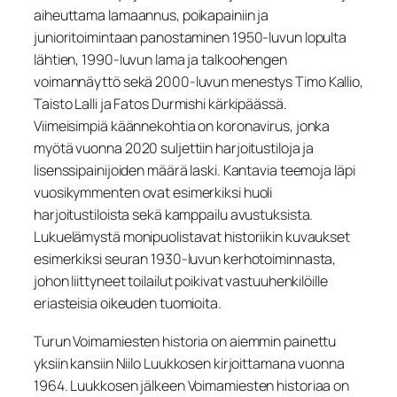
aiheuttama lamaannus, poikapainiin ja
junioritoimintaan panostaminen 1950-luvun lopulta
lähtien, 1990-luvun lama ja talkoohengen
voimannäyttö sekä 2000-luvun menestys Timo Kallio,
Taisto Lalli ja Fatos Durmishi kärkipäässä.
Viimeisimpiä käännekohtia on koronavirus, jonka
myötä vuonna 2020 suljettiin harjoitustiloja ja
lisenssipainijoiden määrä laski. Kantavia teemoja läpi
vuosikymmenten ovat esimerkiksi huoli
harjoitustiloista sekä kamppailu avustuksista.
Lukuelämystä monipuolistavat historiikin kuvaukset
esimerkiksi seuran 1930-luvun kerhotoiminnasta,
johon liittyneet toilailut poikivat vastuuhenkilöille
eriasteisia oikeuden tuomioita.
Turun Voimamiesten historia on aiemmin painettu
yksiin kansiin Niilo Luukkosen kirjoittamana vuonna
1964. Luukkosen jälkeen Voimamiesten historiaa on