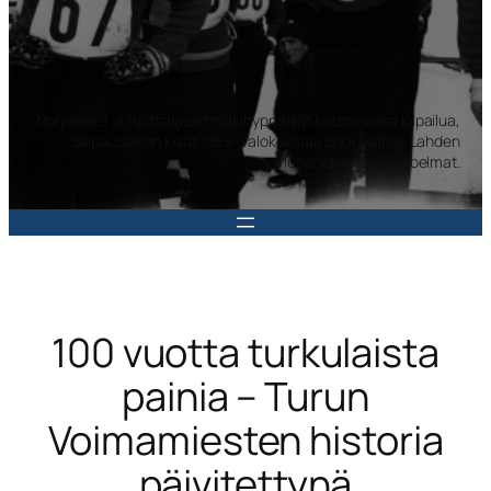
Norjalaiset ja ruotsalaiset mäkihyppääjät katsomassa kilpailua,
Salpausselän kisat 1959. Valokuvaaja Erkki Halme. Lahden
museoiden kuvakokoelmat.
100 vuotta turkulaista
painia – Turun
Voimamiesten historia
päivitettynä