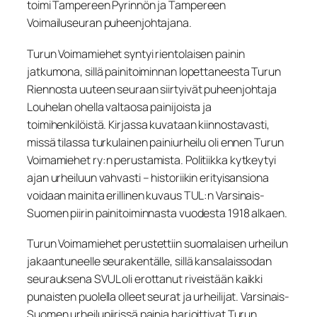
toimi Tampereen Pyrinnön ja Tampereen
Voimailuseuran puheenjohtajana.
Turun Voimamiehet syntyi rientolaisen painin
jatkumona, sillä painitoiminnan lopettaneesta Turun
Riennosta uuteen seuraan siirtyivät puheenjohtaja
Louhelan ohella valtaosa painijoista ja
toimihenkilöistä. Kirjassa kuvataan kiinnostavasti,
missä tilassa turkulainen painiurheilu oli ennen Turun
Voimamiehet ry:n perustamista. Politiikka kytkeytyi
ajan urheiluun vahvasti – historiikin erityisansiona
voidaan mainita erillinen kuvaus TUL:n Varsinais-
Suomen piirin painitoiminnasta vuodesta 1918 alkaen.
Turun Voimamiehet perustettiin suomalaisen urheilun
jakaantuneelle seurakentälle, sillä kansalaissodan
seurauksena SVUL oli erottanut riveistään kaikki
punaisten puolella olleet seurat ja urheilijat. Varsinais-
Suomen urheilupiirissä painia harjoittivat Turun