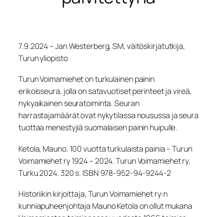
7.9.2024 – Jan Westerberg, SM, väitöskirjatutkija,
Turun yliopisto
Turun Voimamiehet on turkulainen painin
erikoisseura, jolla on satavuotiset perinteet ja vireä,
nykyaikainen seuratoiminta. Seuran
harrastajamäärät ovat nykytilassa nousussa ja seura
tuottaa menestyjiä suomalaisen painin huipulle.
Ketola, Mauno. 100 vuotta turkulaista painia – Turun
Voimamiehet ry 1924 – 2024. Turun Voimamiehet ry,
Turku 2024. 320 s. ISBN 978-952-94-9244-2
Historiikin kirjoittaja, Turun Voimamiehet ry:n
kunniapuheenjohtaja Mauno Ketola on ollut mukana