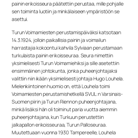
painin erikoisseura päätettiin perustaa, mille pohjalle
sen toiminta luotiin ja minkälaiseen ympäristöön se
asettui.
Turun Voimamiesten perustamispäiväksi katsotaan
14.3.1924, jolloin paikallisia painin ja voimailun
harrastajia kokoontui kahvila Sylviaan perustamaan
turkulaista painin erikoisseuraa. Seura nimettiin
yksimielisesti Turun Voimamiehiksi ja sille asetettiin
ensimmäinen johtokunta, jonka puheenjohtajaksi
valittiin niin ikään yksimielisesti johtaja Hugo Louhela.
Mielenkiintoinen huomio on, että Louhela toimi
Voimamiesten perustamishetkellä SVUL:n Varsinais-
Suomen piirin ja Turun Riennon puheenjohtajana,
minkä lisäksi hän oli toiminut paria vuotta aiemmin
puheenjohtajana, kun Turkuun perustettiin
jalkapallon erikoisseuraa, Turun Palloseuraa.
Muutettuaan vuonna 1930 Tampereelle, Louhela