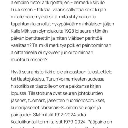
aiempien historiankirjoittajien – esimerkiksi Niilo
Luukkosen – tekstiä, vaan sisällyttää koko kirjan
mitalle näkemyksiä siitä, mitä yhtymäkohtia
tapahtumilla on ollut nykypäivään: minkälaisen jäljen
Kalle Mäkisen olympiakulta 1928 loi seuran tämän
päivän identiteettiin ja miten Mäkisen perintöä
vaalitaan? Tai mikä merkitys poikien painitoiminnan
aloittamisella oli nykyisen junioritoiminnan
muotoutumiseen?
Hyvä seurahistoriikki ei ole ainoastaan tulosluettelo
tai tilastojulkaisu. Turun Voimamiesten uudessa
historiikissa tilastoille on oma paikkansa kirjan
lopussa. Tilastoituna ovat seuran johtokuntien
jäsenet, tuomarit, jäsenten huomionosoitukset,
kunniajäsenet, Varsinais-Suomen seurojen ja
painijoiden SM-mitalit 1912-2024 sekä
Koululiikuntaliiton mitalistit 1979-2024. Pääpaino on