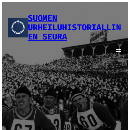
Siirry
sisältöön
SUOMEN
URHEILUHISTORIALLIN
EN SEURA