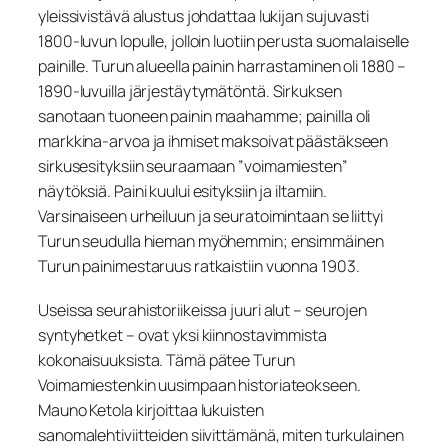
yleissivistävä alustus johdattaa lukijan sujuvasti
1800-luvun lopulle, jolloin luotiin perusta suomalaiselle
painille. Turun alueella painin harrastaminen oli 1880 –
1890-luvuilla järjestäytymätöntä. Sirkuksen
sanotaan tuoneen painin maahamme; painilla oli
markkina-arvoa ja ihmiset maksoivat päästäkseen
sirkusesityksiin seuraamaan ”voimamiesten”
näytöksiä. Paini kuului esityksiin ja iltamiin.
Varsinaiseen urheiluun ja seuratoimintaan se liittyi
Turun seudulla hieman myöhemmin; ensimmäinen
Turun painimestaruus ratkaistiin vuonna 1903.
Useissa seurahistoriikeissa juuri alut – seurojen
syntyhetket – ovat yksi kiinnostavimmista
kokonaisuuksista. Tämä pätee Turun
Voimamiestenkin uusimpaan historiateokseen.
Mauno Ketola kirjoittaa lukuisten
sanomalehtiviitteiden siivittämänä, miten turkulainen