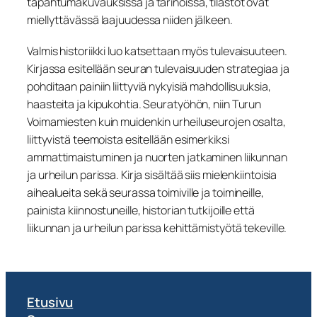
tapahtumakuvauksissa ja tarinoissa, tilastot ovat
miellyttävässä laajuudessa niiden jälkeen.
Valmis historiikki luo katsettaan myös tulevaisuuteen.
Kirjassa esitellään seuran tulevaisuuden strategiaa ja
pohditaan painiin liittyviä nykyisiä mahdollisuuksia,
haasteita ja kipukohtia. Seuratyöhön, niin Turun
Voimamiesten kuin muidenkin urheiluseurojen osalta,
liittyvistä teemoista esitellään esimerkiksi
ammattimaistuminen ja nuorten jatkaminen liikunnan
ja urheilun parissa. Kirja sisältää siis mielenkiintoisia
aihealueita sekä seurassa toimiville ja toimineille,
painista kiinnostuneille, historian tutkijoille että
liikunnan ja urheilun parissa kehittämistyötä tekeville.
Etusivu