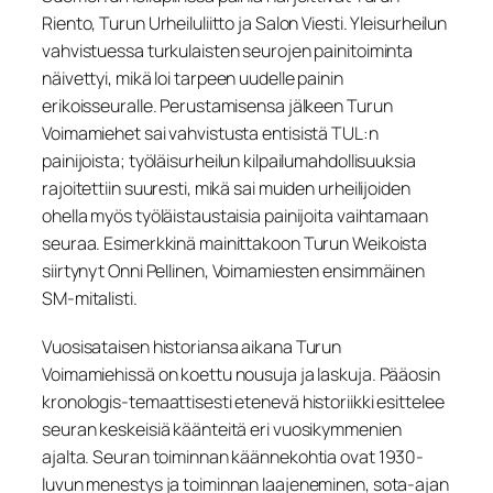
Riento, Turun Urheiluliitto ja Salon Viesti. Yleisurheilun
vahvistuessa turkulaisten seurojen painitoiminta
näivettyi, mikä loi tarpeen uudelle painin
erikoisseuralle. Perustamisensa jälkeen Turun
Voimamiehet sai vahvistusta entisistä TUL:n
painijoista; työläisurheilun kilpailumahdollisuuksia
rajoitettiin suuresti, mikä sai muiden urheilijoiden
ohella myös työläistaustaisia painijoita vaihtamaan
seuraa. Esimerkkinä mainittakoon Turun Weikoista
siirtynyt Onni Pellinen, Voimamiesten ensimmäinen
SM-mitalisti.
Vuosisataisen historiansa aikana Turun
Voimamiehissä on koettu nousuja ja laskuja. Pääosin
kronologis-temaattisesti etenevä historiikki esittelee
seuran keskeisiä käänteitä eri vuosikymmenien
ajalta. Seuran toiminnan käännekohtia ovat 1930-
luvun menestys ja toiminnan laajeneminen, sota-ajan